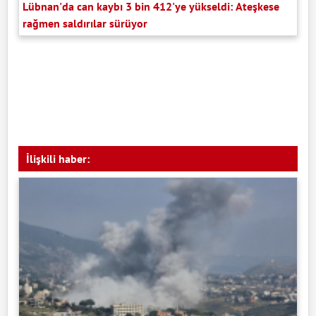
Lübnan'da can kaybı 3 bin 412'ye yükseldi: Ateşkese
rağmen saldırılar sürüyor
İlişkili haber: