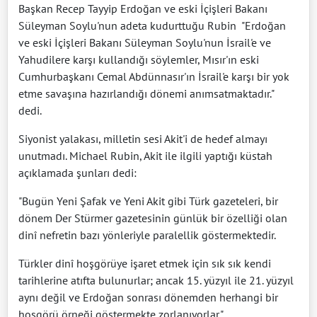
Başkan Recep Tayyip Erdoğan ve eski İçişleri Bakanı
Süleyman Soylu'nun adeta kudurttuğu Rubin "Erdoğan
ve eski İçişleri Bakanı Süleyman Soylu'nun İsrail'e ve
Yahudilere karşı kullandığı söylemler, Mısır'ın eski
Cumhurbaşkanı Cemal Abdünnasır'ın İsrail'e karşı bir yok
etme savaşına hazırlandığı dönemi anımsatmaktadır."
dedi.
Siyonist yalakası, milletin sesi Akit'i de hedef almayı
unutmadı. Michael Rubin, Akit ile ilgili yaptığı küstah
açıklamada şunları dedi:
"Bugün Yeni Şafak ve Yeni Akit gibi Türk gazeteleri, bir
dönem Der Stürmer gazetesinin günlük bir özelliği olan
dinî nefretin bazı yönleriyle paralellik göstermektedir.
Türkler dinî hoşgörüye işaret etmek için sık sık kendi
tarihlerine atıfta bulunurlar; ancak 15. yüzyıl ile 21. yüzyıl
aynı değil ve Erdoğan sonrası dönemden herhangi bir
hoşgörü örneği göstermekte zorlanıyorlar."