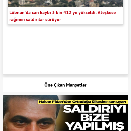
Lübnan'da can kaybı 3 bin 412'ye yükseldi: Ateşkese
rağmen saldırılar sürüyor
Öne Çıkan Manşetler