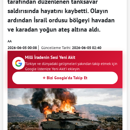
tarafından düzenlenen tanksavar
saldırısında hayatını kaybetti. Olayın
ardından İsrail ordusu bölgeyi havadan
ve karadan yoğun ateş altına aldı.
AA
2026-06-05 00:08
Güncelleme Tarihi:
2026-06-05 02:40
Milli İradenin Sesi Yeni Akit
Türkiye ve dünyadaki gelişmeleri yakından takip etmek için
Google listenize Yeni Akit'i ekleyin.
⭐ Bizi Google'da Takip Et