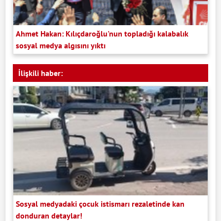
Ahmet Hakan: Kılıçdaroğlu'nun topladığı kalabalık
sosyal medya algısını yıktı
İlişkili haber:
Sosyal medyadaki çocuk istismarı rezaletinde kan
donduran detaylar!