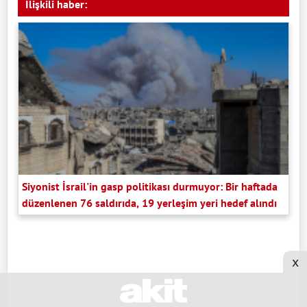
İlişkili haber:
Siyonist İsrail'in gasp politikası durmuyor: Bir haftada
düzenlenen 76 saldırıda, 19 yerleşim yeri hedef alındı
x