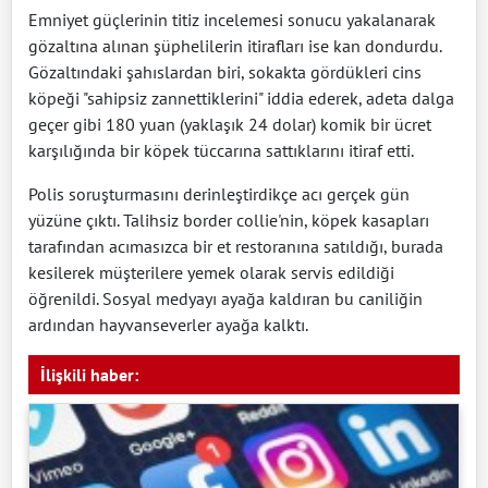
Emniyet güçlerinin titiz incelemesi sonucu yakalanarak
gözaltına alınan şüphelilerin itirafları ise kan dondurdu.
Gözaltındaki şahıslardan biri, sokakta gördükleri cins
köpeği "sahipsiz zannettiklerini" iddia ederek, adeta dalga
geçer gibi 180 yuan (yaklaşık 24 dolar) komik bir ücret
karşılığında bir köpek tüccarına sattıklarını itiraf etti.
Polis soruşturmasını derinleştirdikçe acı gerçek gün
yüzüne çıktı. Talihsiz border collie'nin, köpek kasapları
tarafından acımasızca bir et restoranına satıldığı, burada
kesilerek müşterilere yemek olarak servis edildiği
öğrenildi. Sosyal medyayı ayağa kaldıran bu caniliğin
ardından hayvanseverler ayağa kalktı.
İlişkili haber: