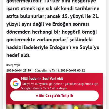
göstermektedir. Türkler dinî hoşgörüye
işaret etmek için sık sık kendi tarihlerine
atıfta bulunurlar; ancak 15. yüzyıl ile 21.
yüzyıl aynı değil ve Erdoğan sonrası
dönemden herhangi bir hoşgörü örneği
göstermekte zorlanıyorlar." şeklindeki
hadsiz ifadeleriyle Erdoğan'ı ve Soylu'yu
hedef aldı.
Recep Yeşil
2026-06-04 23:59
Güncelleme Tarihi:
2026-06-05 00:12
Milli İradenin Sesi Yeni Akit
Türkiye ve dünyadaki gelişmeleri yakından takip etmek için
Google listenize Yeni Akit'i ekleyin.
⭐ Bizi Google'da Takip Et