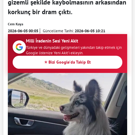
gizemli şekilde kaybolmasının arkasından
korkunç bir dram çıktı.
Cem Kaya
2026-06-05 00:05
Güncelleme Tarihi:
2026-06-05 10:21
Milli İradenin Sesi Yeni Akit
Türkiye ve dünyadaki gelişmeleri yakından takip etmek için
Google listenize Yeni Akit'i ekleyin.
⭐ Bizi Google'da Takip Et