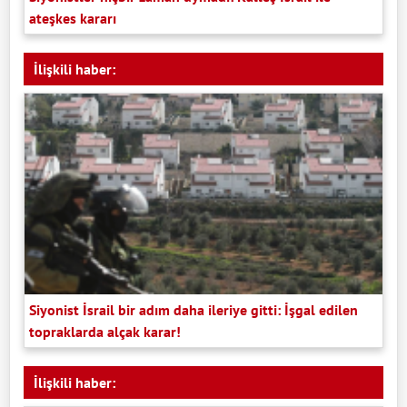
ateşkes kararı
İlişkili haber:
Siyonist İsrail bir adım daha ileriye gitti: İşgal edilen
topraklarda alçak karar!
İlişkili haber: