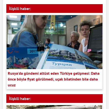
İlişkili haber:
Rusya'da gündemi altüst eden Türkiye gelişmesi: Daha
önce böyle fiyat görülmedi, uçak biletinden bile daha
ucuz
İlişkili haber: