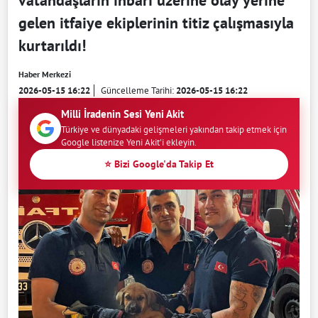
vatandaşların ihbarı üzerine olay yerine
gelen itfaiye ekiplerinin titiz çalışmasıyla
kurtarıldı!
Haber Merkezi
2026-05-15 16:22
Güncelleme Tarihi:
2026-05-15 16:22
Milli İradenin Sesi Yeni Akit
Türkiye ve dünyadaki gelişmeleri yakından takip etmek için
Google listenize Yeni Akit'i ekleyin.
⭐ Bizi Google'da Takip Et