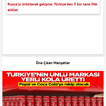
Rusya'yı ürkütecek gelişme: Türkiye'den 3 bin tane İHA
aldılar
Öne Çıkan Manşetler