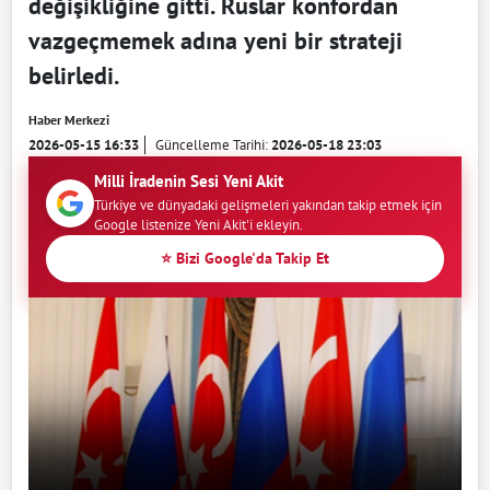
değişikliğine gitti. Ruslar konfordan
vazgeçmemek adına yeni bir strateji
belirledi.
Haber Merkezi
2026-05-15 16:33
Güncelleme Tarihi:
2026-05-18 23:03
Milli İradenin Sesi Yeni Akit
Türkiye ve dünyadaki gelişmeleri yakından takip etmek için
Google listenize Yeni Akit'i ekleyin.
⭐ Bizi Google'da Takip Et