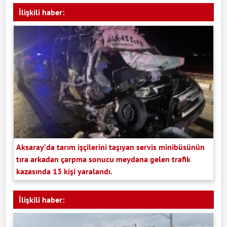
İlişkili haber:
Aksaray’da tarım işçilerini taşıyan servis minibüsünün
tıra arkadan çarpma sonucu meydana gelen trafik
kazasında 13 kişi yaralandı.
İlişkili haber: