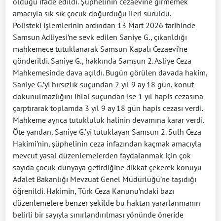
olduğu ifade edildi. Şüphelinin cezaevine girmemek
amacıyla sık sık çocuk doğurduğu ileri sürüldü.
Polisteki işlemlerinin ardından 13 Mart 2026 tarihinde
Samsun Adliyesi’ne sevk edilen Saniye G., çıkarıldığı
mahkemece tutuklanarak Samsun Kapalı Cezaevi’ne
gönderildi. Saniye G., hakkında Samsun 2. Asliye Ceza
Mahkemesinde dava açıldı. Bugün görülen davada hakim,
Saniye G.’yi hırsızlık suçundan 2 yıl 9 ay 18 gün, konut
dokunulmazlığını ihlal suçundan ise 1 yıl hapis cezasına
çarptırarak toplamda 3 yıl 9 ay 18 gün hapis cezası verdi.
Mahkeme ayrıca tutukluluk halinin devamına karar verdi.
Öte yandan, Saniye G.’yi tutuklayan Samsun 2. Sulh Ceza
Hakimi’nin, şüphelinin ceza infazından kaçmak amacıyla
mevcut yasal düzenlemelerden faydalanmak için çok
sayıda çocuk dünyaya getirdiğine dikkat çekerek konuyu
Adalet Bakanlığı Mevzuat Genel Müdürlüğü’ne taşıdığı
öğrenildi. Hakimin, Türk Ceza Kanunu’ndaki bazı
düzenlemelere benzer şekilde bu haktan yararlanmanın
belirli bir sayıyla sınırlandırılması yönünde öneride