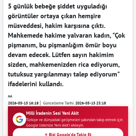
5 günlük bebeğe şiddet uyguladığı
görüntüler ortaya çıkan hemşire
müsveddesi, hakim karşısına çıktı.
Mahkemede hakime yalvaran kadın, "Çok
pişmanım, bu pişmanlığım ömür boyu
devam edecek. Lütfen sayın hakimim
sizden, mahkemenizden rica ediyorum,
tutuksuz yargılanmayı talep ediyorum"
ifadelerini kullandı.
AA
2026-05-15 16:18
Güncelleme Tarihi:
2026-05-15 23:18
Milli İradenin Sesi Yeni Akit
Türkiye ve dünyadaki gelişmeleri yakından takip etmek için
Google listenize Yeni Akit'i ekleyin.
⭐ Bizi Google'da Takip Et