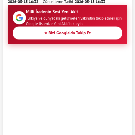
2026-05-15 16:32
Güncelleme Tarihi:
2026-05-15 16:33
Milli İradenin Sesi Yeni Akit
Türkiye ve dünyadaki gelişmeleri yakından takip etmek için
Google listenize Yeni Akit'i ekleyin.
⭐ Bizi Google'da Takip Et