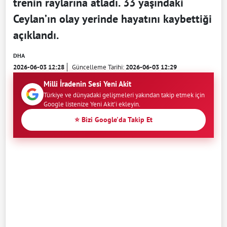
trenin raylarına atladı. 33 yaşındaki
Ceylan’ın olay yerinde hayatını kaybettiği
açıklandı.
DHA
2026-06-03 12:28
Güncelleme Tarihi:
2026-06-03 12:29
Milli İradenin Sesi Yeni Akit
Türkiye ve dünyadaki gelişmeleri yakından takip etmek için
Google listenize Yeni Akit'i ekleyin.
⭐ Bizi Google'da Takip Et