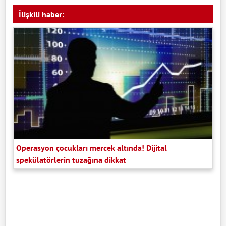
İlişkili haber:
Operasyon çocukları mercek altında! Dijital
spekülatörlerin tuzağına dikkat