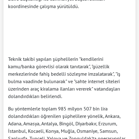
koordinesinde çalışma yürütüldü.
Teknik takibi yapılan şüphelilerin "kendilerini
kamu/banka görevlisi olarak tanıtarak", "güzellik
merkezlerinde fahiş bedelli sözleşme imzalatarak", "iş
bulma vaadinde bulunarak" ve "sahte internet siteleri
üzerinden araç kiralama ilanları vererek" vatandaşları
dolandırdıkları belirlendi.
Bu yöntemlerle toplam 985 milyon 507 bin lira
dolandırdıkları öğrenilen şüphelilere yönelik, Ankara,
Adana, Amasya, Antalya, Bingöl, Diyarbakır, Erzurum,
İstanbul, Kocaeli, Konya, Muğla, Osmaniye, Samsun,
Şanlıurfa, Tunceli, Yalova ve Zonguldak'ta operasyonlar