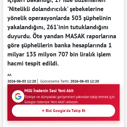
'Nitelikli dolandırıcılık' şebekelerine
yönelik operasyonlarda 503 şüphelinin
yakalandığını, 261'inin tutuklandığını
duyurdu. Öte yandan MASAK raporlarına
göre şüphelilerin banka hesaplarında 1
milyar 135 milyon 707 bin liralık işlem
hacmi tespit edildi.
AA
2026-06-03 12:20
Güncelleme Tarihi:
2026-06-03 12:20
Milli İradenin Sesi Yeni Akit
Türkiye ve dünyadaki gelişmeleri yakından takip etmek için
Google listenize Yeni Akit'i ekleyin.
⭐ Bizi Google'da Takip Et