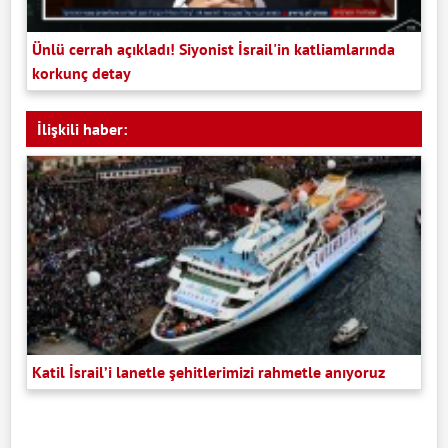
Ünlü cerrah açıkladı! Siyonist İsrail'in katliamlarında
korkunç detay
İlişkili haber:
Katil İsrail’i lanetle şehitlerimizi rahmetle anıyoruz