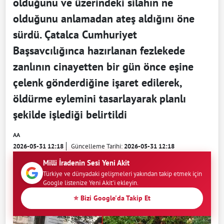
olduğunu ve üzerindeki silahın ne
olduğunu anlamadan ateş aldığını öne
sürdü. Çatalca Cumhuriyet
Başsavcılığınca hazırlanan fezlekede
zanlının cinayetten bir gün önce eşine
çelenk gönderdiğine işaret edilerek,
öldürme eylemini tasarlayarak planlı
şekilde işlediği belirtildi
AA
2026-05-31 12:18
Güncelleme Tarihi:
2026-05-31 12:18
Milli İradenin Sesi Yeni Akit
Türkiye ve dünyadaki gelişmeleri yakından takip etmek için
Google listenize Yeni Akit'i ekleyin.
⭐ Bizi Google'da Takip Et