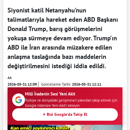
Siyonist katil Netanyahu’nun
talimatlarıyla hareket eden ABD Başkanı
Donald Trump, barış görüşmelerini
yokuşa sürmeye devam ediyor. Trump’ın
ABD ile İran arasında müzakere edilen
anlaşma taslağında bazı maddelerin
değiştirilmesini istediği iddia edildi.
AA
2026-05-31 12:09
Güncelleme Tarihi:
2026-05-31 12:11
Milli İradenin Sesi Yeni Akit
Türkiye ve dünyadaki gelişmeleri yakından takip etmek için
Google listenize Yeni Akit'i ekleyin.
⭐ Bizi Google'da Takip Et