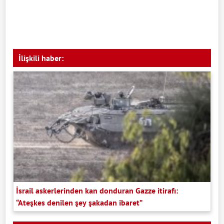
İlişkili haber:
İsrail askerlerinden kan donduran Gazze itirafı:
“Ateşkes denilen şey şakadan ibaret”