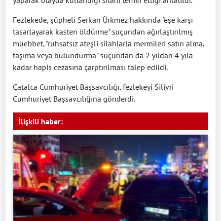
yaparak olayda kullandığı silahı temin ettiği anlatıldı.
Fezlekede, şüpheli Serkan Ürkmez hakkında "eşe karşı
tasarlayarak kasten öldürme" suçundan ağırlaştırılmış
müebbet, "ruhsatsız ateşli silahlarla mermileri satın alma,
taşıma veya bulundurma" suçundan da 2 yıldan 4 yıla
kadar hapis cezasına çarptırılması talep edildi.
Çatalca Cumhuriyet Başsavcılığı, fezlekeyi Silivri
Cumhuriyet Başsavcılığına gönderdi.
İlişkili haber: