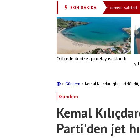
n Dali’de Husilere yönelik saldırı
Siyonistler camiye saldırdı
SON DAKİKA
•
•
O ilçede denize girmek yasaklandı
yı
Gündem
Kemal Kılıçdaroğlu geri döndü, İ
Gündem
Kemal Kılıçdar
Parti'den jet h