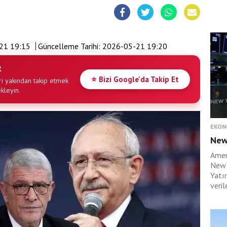
21 19:15
Güncelleme Tarihi:
2026-05-21 19:20
t
⭐ Bizi Google'da Takip Et
i yakından takip etmek
ekleyin.
EKON
New
Amer
New 
Yatı
verile