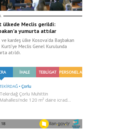
A
 ülkede Meclis gerildi:
bakan'a yumurta attılar
 ve kardeş ülke Kosova'da Başbakan
n Kurti'ye Meclis Genel Kurulunda
rta atıldı.