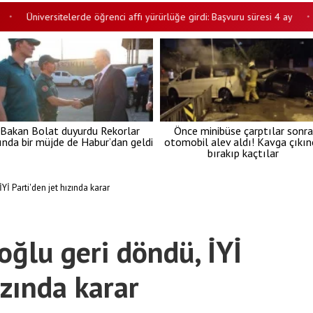
Üniversitelerde öğrenci affı yürürlüğe girdi: Başvuru süresi 4 ay
DS
•
Bakan Bolat duyurdu Rekorlar
Önce minibüse çarptılar sonra
lında bir müjde de Habur’dan geldi
otomobil alev aldı! Kavga çıkın
bırakıp kaçtılar
Yİ Parti'den jet hızında karar
oğlu geri döndü, İYİ
ızında karar