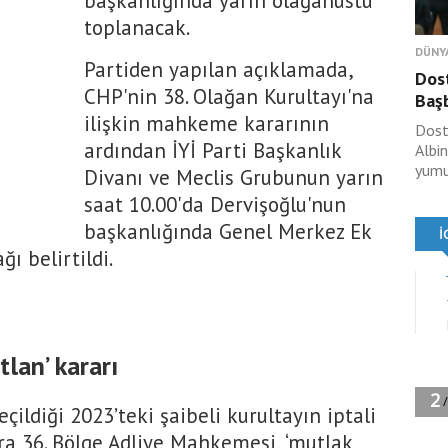
başkanlığında yarın olağanüstü
toplanacak.
DÜNY
Partiden yapılan açıklamada,
Dost
CHP'nin 38. Olağan Kurultayı'na
Baş
ilişkin mahkeme kararının
Dost
ardından İYİ Parti Başkanlık
Albi
yumu
Divanı ve Meclis Grubunun yarın
saat 10.00'da Dervişoğlu'nun
başkanlığında Genel Merkez Ek
ı belirtildi.
lan’ kararı
çildiği 2023’teki şaibeli kurultayın iptali
ra 36. Bölge Adliye Mahkemesi, ‘mutlak