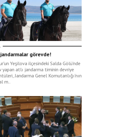
L
 jandarmalar görevde!
r'un Yeşilova ilçesindeki Salda Gölü'nde
v yapan atlı jandarma timinin devriye
ntüleri, Jandarma Genel Komutanlığı'nın
al m..