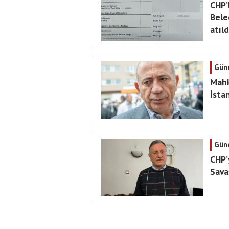
CHP’l
Bele
atıld
Gün
Mahk
İsta
Gün
CHP’
Sava