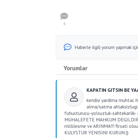
4
Haberle ilgili yorum yapmak için
Yorumlar
KAPATIN GITSIN BE YA
kendisi yardima muhtac ha
alma/satma ahlaksizlugi,
fuhusturucu-yolsuzluk-sahtekarli
MUHALEFETE MAHKUM DEGILDIR M
millilesme ve ARINMA!!! firsati o
KULYSTUR YENISINI KURUN:))