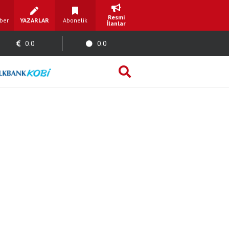
Resmi
ber
YAZARLAR
Abonelik
İlanlar
0.0
0.0