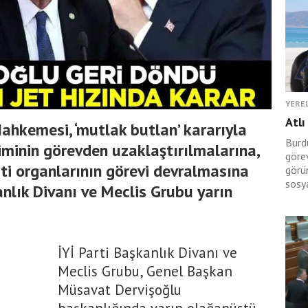
YERE
Atlı
ahkemesi, ‘mutlak butlan’ kararıyla
Burdu
iminin görevden uzaklaştırılmalarına,
göre
rti organlarının görevi devralmasına
görü
sosy
kanlık Divanı ve Meclis Grubu yarın
İYİ Parti Başkanlık Divanı ve
Meclis Grubu, Genel Başkan
Müsavat Dervişoğlu