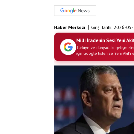
Haber Merkezi
Giriş Tarihi:
2026-05-
Milli İradenin Sesi Yeni Aki
Türkiye ve dünyadaki gelişmeler
için Google listenize Yeni Akit'i 