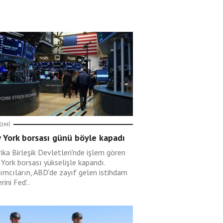
OMI
 York borsası günü böyle kapadı
ika Birleşik Devletleri'nde işlem gören
York borsası yükselişle kapandı.
rımcıların, ABD'de zayıf gelen istihdam
rini Fed'..