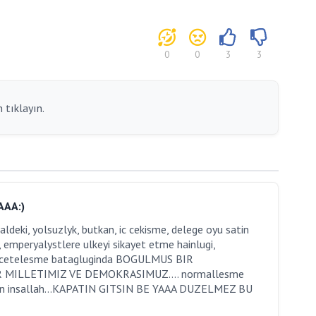
0
0
3
3
 tıklayın.
AAA:)
ldeki, yolsuzlyk, butkan, ic cekisme, delege oyu satin
 emperyalystlere ulkeyi sikayet etme hainlugi,
k- cetelesme batagluginda BOGULMUS BIR
ILLETIMIZ VE DEMOKRASIMUZ.... normallesme
lsun insallah...KAPATIN GITSIN BE YAAA DUZELMEZ BU