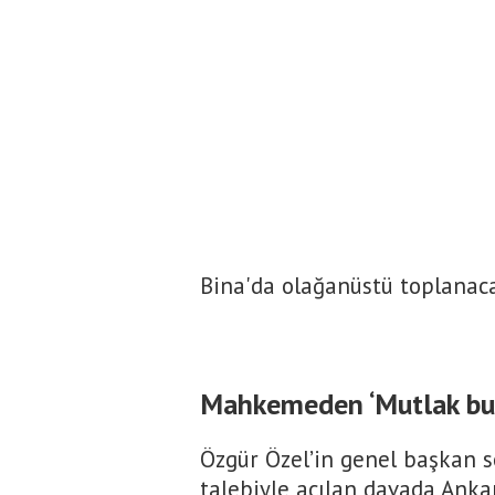
Bina'da olağanüstü toplanacağ
Mahkemeden ‘Mutlak but
Özgür Özel’in genel başkan se
talebiyle açılan davada Anka