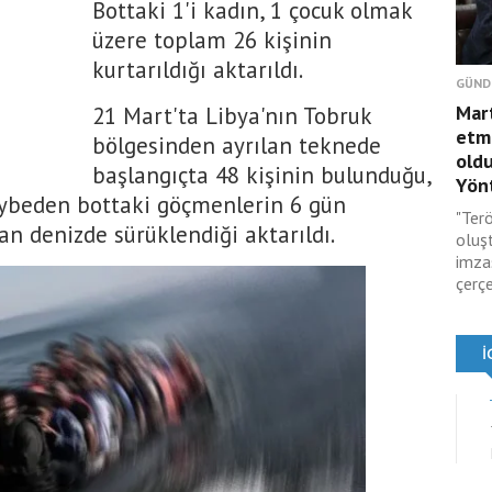
Bottaki 1'i kadın, 1 çocuk olmak
üzere toplam 26 kişinin
kurtarıldığı aktarıldı.
GÜND
Mar
21 Mart'ta Libya'nın Tobruk
etmi
bölgesinden ayrılan teknede
oldu
başlangıçta 48 kişinin bulunduğu,
Yönt
aybeden bottaki göçmenlerin 6 gün
"Terö
n denizde sürüklendiği aktarıldı.
oluş
imza
çerçe