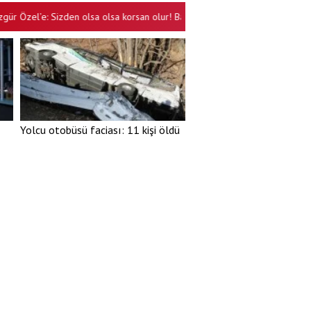
e: Sizden olsa olsa korsan olur! Baba dediler, hançerlediler, 'baba ocağı’ d
Yolcu otobüsü faciası: 11 kişi öldü