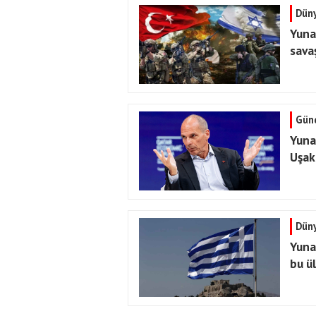
Dün
Yuna
savaş
Gün
Yunan
Uşak
Dün
Yuna
bu ül