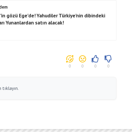
dem
l'in gözü Ege'de! Yahudiler Türkiye'nin dibindeki
arı Yunanlardan satın alacak!
0
0
0
0
 tıklayın.