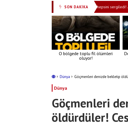
rı: Ortak hedef kolektif caydırıcılık!
İran hepsini sergiledi! ABD-İsr
SON DAKİKA
•
O bölgede toplu fil ölümleri
Do
oluyor!
Dünya
Göçmenleri denizde bekletip öldür
Dünya
Göçmenleri den
öldürdüler! Ces