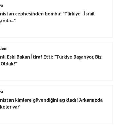
ya
nistan cephesinden bomba! "Türkiye - İsrail
ında..."
dem
lı Eski Bakan İtiraf Etti: "Türkiye Başarıyor, Biz
 Olduk!"
ya
nistan kimlere güvendiğini açıkladı! ‘Arkamızda
keler var’