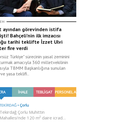
EM
t ayından görevinden istifa
şti! Bahçeli’nin ilk imzacısı
ğu tarihi teklifte İzzet Ulvi
er fire verdi
rsüz Türkiye" sürecinin yasal zeminini
turmak amacıyla 360 milletvekilinin
sıyla TBMM Başkanlığına sunulan
ve yasa teklifi..