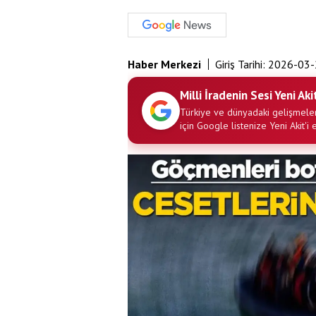
Haber Merkezi
Giriş Tarihi:
2026-03-
Milli İradenin Sesi Yeni Aki
Türkiye ve dünyadaki gelişmeler
için Google listenize Yeni Akit'i 