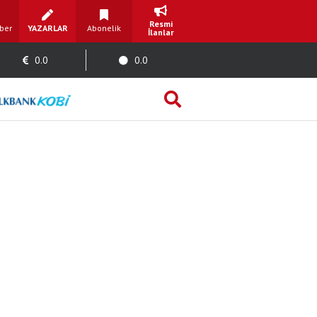
Resmi
ber
YAZARLAR
Abonelik
İlanlar
0.0
0.0