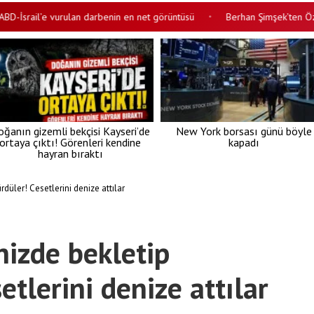
ail’e vurulan darbenin en net görüntüsü
Berhan Şimşek’ten Özgür Özel’
•
ğanın gizemli bekçisi Kayseri’de
New York borsası günü böyle
ortaya çıktı! Görenleri kendine
kapadı
hayran bıraktı
düler! Cesetlerini denize attılar
izde bekletip
etlerini denize attılar