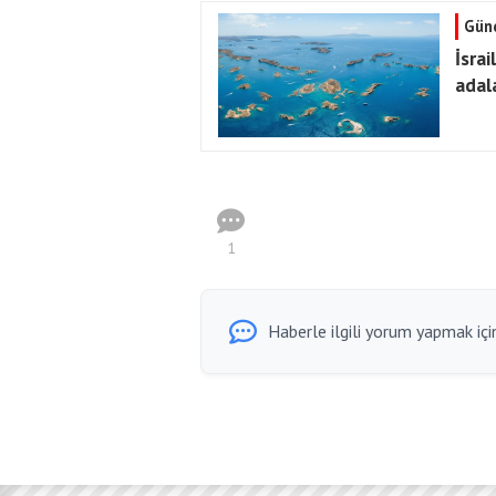
Gün
İsrai
adal
1
Haberle ilgili yorum yapmak için