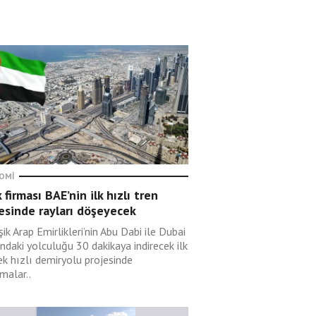
OMI
 firması BAE’nin ilk hızlı tren
esinde rayları döşeyecek
şik Arap Emirlikleri’nin Abu Dabi ile Dubai
ndaki yolculuğu 30 dakikaya indirecek ilk
ek hızlı demiryolu projesinde
malar..