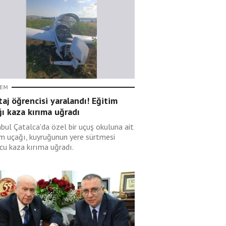
EM
taj öğrencisi yaralandı! Eğitim
ı kaza kırıma uğradı
nbul Çatalca'da özel bir uçuş okuluna ait
im uçağı, kuyruğunun yere sürtmesi
cu kaza kırıma uğradı.