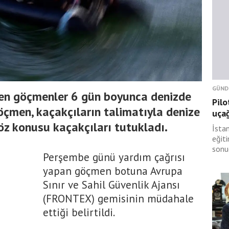
GÜND
yen göçmenler 6 gün boyunca denizde
Pilo
göçmen, kaçakçıların talimatıyla denize
uçağ
öz konusu kaçakçıları tutukladı.
İsta
eğit
sonu
Perşembe günü yardım çağrısı
yapan göçmen botuna Avrupa
Sınır ve Sahil Güvenlik Ajansı
(FRONTEX) gemisinin müdahale
ettiği belirtildi.