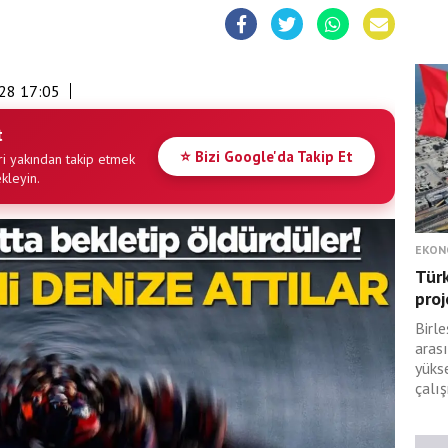
28 17:05
t
⭐ Bizi Google'da Takip Et
i yakından takip etmek
ekleyin.
EKON
Türk
proj
Birle
arası
yüks
çalış