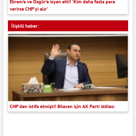
Ekrem’e ve Özgür’e isyan etti! ‘Kim daha fazla para
verirse CHP’yi alır’
İlişkili haber:
CHP'den istifa etmişti! Bilecen için AK Parti iddiası