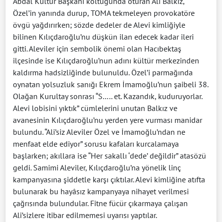
Abdal Kültür Başkanı koltuğunda oturan Ali Balkız,
Özel’in yanında durup, TOMA tekmeleyen provokatöre
övgü yağdırırken; sözde dedeler de Alevi kimliğiyle
bilinen Kılıçdaroğlu’nu düşkün ilan edecek kadar ileri
gitti. Aleviler için sembolik önemi olan Hacıbektaş
ilçesinde ise Kılıçdaroğlu’nun adını kültür merkezinden
kaldırma hadsizliğinde bulunuldu. Özel’i parmağında
oynatan yolsuzluk sanığı Ekrem İmamoğlu’nun şaibeli 38.
Olağan Kurultay sonrası “S….. et. Kazandık, kuduruyorlar.
Alevi lobisini yıktık” cümlelerini unutan Balkız ve
avanesinin Kılıçdaroğlu’nu yerden yere vurması manidar
bulundu. “Ali’siz Aleviler Özel ve İmamoğlu’ndan ne
menfaat elde ediyor” sorusu kafaları kurcalamaya
başlarken; akıllara ise “Her sakallı ‘dede’ değildir” atasözü
geldi. Samimi Aleviler, Kılıçdaroğlu’na yönelik linç
kampanyasına şiddetle karşı çıktılar. Alevi kimliğine atıfta
bulunarak bu hayâsız kampanyaya nihayet verilmesi
çağrısında bulundular. Fitne fücür çıkarmaya çalışan
Ali’sizlere itibar edilmemesi uyarısı yaptılar.