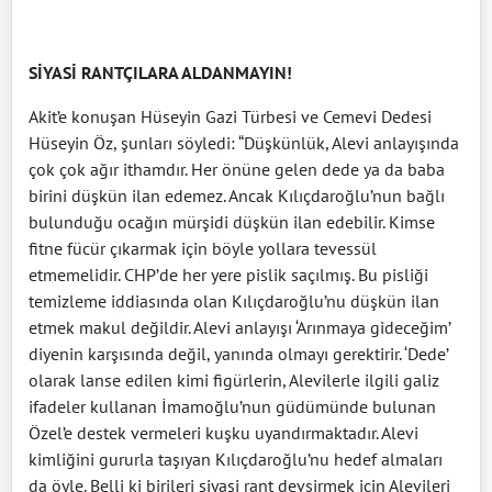
SİYASİ RANTÇILARA ALDANMAYIN!
Akit’e konuşan Hüseyin Gazi Türbesi ve Cemevi Dedesi
Hüseyin Öz, şunları söyledi: “Düşkünlük, Alevi anlayışında
çok çok ağır ithamdır. Her önüne gelen dede ya da baba
birini düşkün ilan edemez. Ancak Kılıçdaroğlu’nun bağlı
bulunduğu ocağın mürşidi düşkün ilan edebilir. Kimse
fitne fücür çıkarmak için böyle yollara tevessül
etmemelidir. CHP’de her yere pislik saçılmış. Bu pisliği
temizleme iddiasında olan Kılıçdaroğlu’nu düşkün ilan
etmek makul değildir. Alevi anlayışı ‘Arınmaya gideceğim’
diyenin karşısında değil, yanında olmayı gerektirir. ‘Dede’
olarak lanse edilen kimi figürlerin, Alevilerle ilgili galiz
ifadeler kullanan İmamoğlu’nun güdümünde bulunan
Özel’e destek vermeleri kuşku uyandırmaktadır. Alevi
kimliğini gururla taşıyan Kılıçdaroğlu’nu hedef almaları
da öyle. Belli ki birileri siyasi rant devşirmek için Alevileri