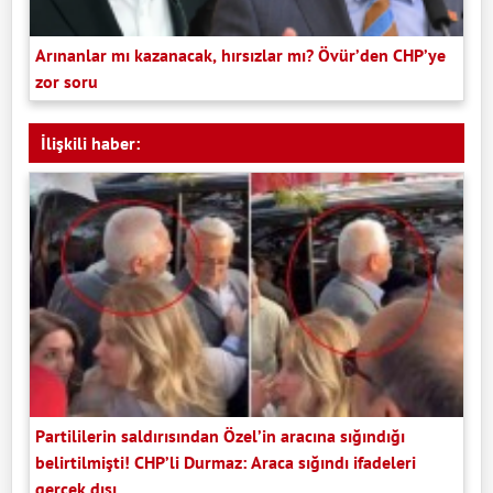
Arınanlar mı kazanacak, hırsızlar mı? Övür’den CHP’ye
zor soru
İlişkili haber:
Partililerin saldırısından Özel’in aracına sığındığı
belirtilmişti! CHP’li Durmaz: Araca sığındı ifadeleri
gerçek dışı