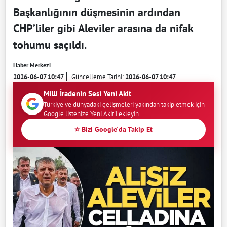
Başkanlığının düşmesinin ardından
CHP’liler gibi Aleviler arasına da nifak
tohumu saçıldı.
Haber Merkezi
2026-06-07 10:47
Güncelleme Tarihi:
2026-06-07 10:47
Milli İradenin Sesi Yeni Akit
Türkiye ve dünyadaki gelişmeleri yakından takip etmek için
Google listenize Yeni Akit'i ekleyin.
⭐ Bizi Google'da Takip Et