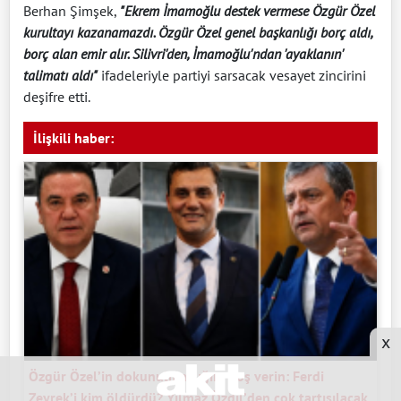
Berhan Şimşek,
"Ekrem İmamoğlu destek vermese Özgür Özel
kurultayı kazanamazdı. Özgür Özel genel başkanlığı borç aldı,
borç alan emir alır. Silivri'den, İmamoğlu'ndan 'ayaklanın'
talimatı aldı"
ifadeleriyle partiyi sarsacak vesayet zincirini
deşifre etti.
İlişkili haber:
x
Özgür Özel’in dokunulmazlığını boş verin: Ferdi
Zeyrek’i kim öldürdü? Yılmaz Özdil’den çok tartışılacak