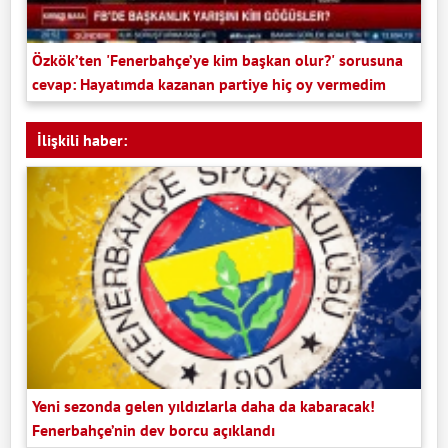
Özkök’ten 'Fenerbahçe’ye kim başkan olur?' sorusuna
cevap: Hayatımda kazanan partiye hiç oy vermedim
İlişkili haber:
Yeni sezonda gelen yıldızlarla daha da kabaracak!
Fenerbahçe’nin dev borcu açıklandı