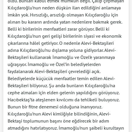
oldu. Bunları kabul etmek mümkün değil. Çalıp çırpmayan
Kılıçdaroğlu’nun neden düşkün ilan edildiğini anlamaya
imkân yok. Hırsızlığı, arsızlığı olmayan Kılıçdaroğlu için
alınan bu kararın ardında yatan nedenlere bakmak gerek.
Belli ki birilerinin menfaatleri zarar görüyor. Belli ki
Kılıçdaroğlu’nun geri gelişi birilerinin siyasi ve ekonomik
çıkarlarına hâlel getiriyor. O nedenle Alevi-Bektaşileri
adına Kılıçdaroğlu’nu dışlama yoluna gidiyorlar. Alevi-
Bektaşileri kullanarak İmamoğlu ve Özel’e yaranmaya
uğraşıyor. İmamoğlu ve Özel’in belediyelerden
faydalanarak Alevi-Bektaşileri çevrelediği açık.
Belediyelerde küçücük menfaatler temin edilen Alevi-
Bektaşileri biliyoruz. Şu anda bunların Kılıçdaroğlu’na
cephe almaları için elden gelenin yapıldığını görüyoruz.
Hacıbektaş’ta ateşlenen kıvılcımı da tehlikeli buluyoruz.
Bunun bir fitne denemesi olduğuna inanıyoruz.
Kılıçdaroğlu’nun Alevi kimliğiyle bilindiğinin, Alevi-
Bektaşi toplumunun başını öne eğdirecek bir adım
atmadığını hatırlatıyoruz. İmamoğlu’nun şaibeli kurultayın