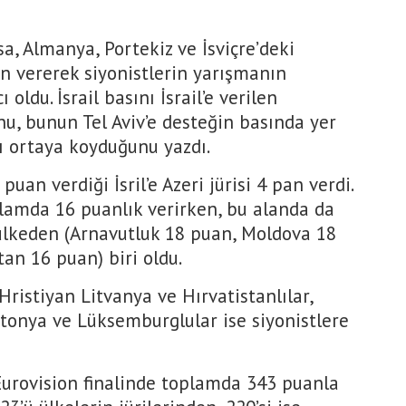
a, Almanya, Portekiz ve İsviçre’deki
uan vererek siyonistlerin yarışmanın
oldu. İsrail basını İsrail’e verilen
u, bunun Tel Aviv’e desteğin basında yer
ı ortaya koyduğunu yazdı.
an verdiği İsril’e Azeri jürisi 4 pan verdi.
oplamda 16 puanlık verirken, bu alanda da
5 ülkeden (Arnavutluk 18 puan, Moldova 18
an 16 puan) biri oldu.
ristiyan Litvanya ve Hırvatistanlılar,
 Estonya ve Lüksemburglular ise siyonistlere
Eurovision finalinde toplamda 343 puanla