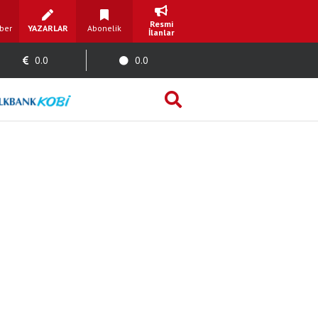
Resmi
ber
YAZARLAR
Abonelik
İlanlar
0.0
0.0