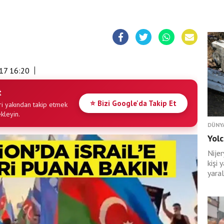
17 16:20
t
⭐ Bizi Google'da Takip Et
i yakından takip etmek
ekleyin.
DÜNY
Yolc
Nije
kişi 
yaral