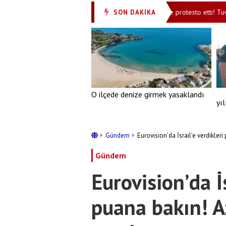
rsüz Türkiye' mesajı
Endonezya İsrail’i böyle protesto etti! Tuvalet k
SON DAKİKA
•
O ilçede denize girmek yasaklandı
yı
Gündem
Eurovision’da İsrail’e verdikleri
Gündem
Eurovision’da İs
puana bakın! A