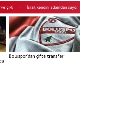
tı
İsrail kendini adamdan saydı! ABD'den bağımsız saldıracak
•
•
Boluspor’dan çifte transfer!
ca