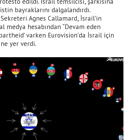
rotesto edildi. İsrail temsilcisi, şarkısına
listin bayraklarını dalgalandırdı.
Sekreteri Agnes Callamard, İsrail’in
yal medya hesabından “Devam eden
apartheid’ varken Eurovision’da İsrail için
ne yer verdi.