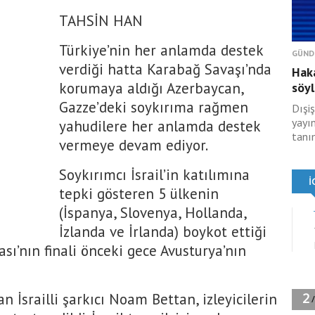
TAHSİN HAN
Türkiye’nin her anlamda destek
GÜND
verdiği hatta Karabağ Savaşı’nda
Haka
korumaya aldığı Azerbaycan,
söyl
Gazze’deki soykırıma rağmen
Dışiş
yayı
yahudilere her anlamda destek
tanım
vermeye devam ediyor.
Soykırımcı İsrail’in katılımına
tepki gösteren 5 ülkenin
(İspanya, Slovenya, Hollanda,
İzlanda ve İrlanda) boykot ettiği
sı’nın finali önceki gece Avusturya’nın
n İsrailli şarkıcı Noam Bettan, izleyicilerin