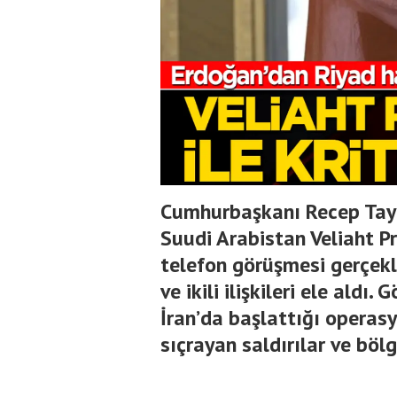
Cumhurbaşkanı Recep Tayy
Suudi Arabistan Veliaht P
telefon görüşmesi gerçekl
ve ikili ilişkileri ele aldı.
İran’da başlattığı operasy
sıçrayan saldırılar ve bölg