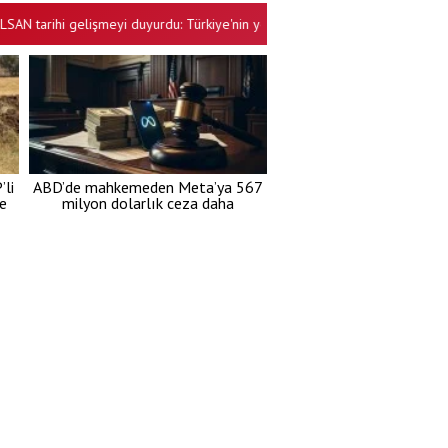
rihi gelişmeyi duyurdu: Türkiye'nin yeni bombası delik deşik etti
22 
•
li
ABD’de mahkemeden Meta’ya 567
re
milyon dolarlık ceza daha