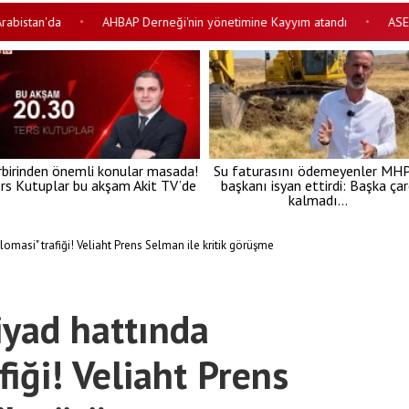
an'da
AHBAP Derneği'nin yönetimine Kayyım atandı
ASELSAN ta
•
•
rbirinden önemli konular masada!
Su faturasını ödemeyenler MHP’
rs Kutuplar bu akşam Akit TV’de
başkanı isyan ettirdi: Başka ça
kalmadı…
omasi" trafiği! Veliaht Prens Selman ile kritik görüşme
iyad hattında
fiği! Veliaht Prens