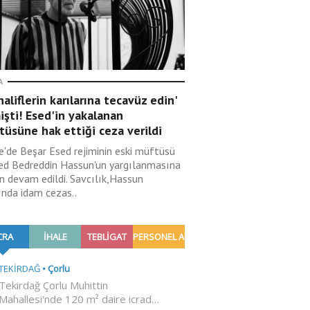
A
aliflerin karılarına tecavüz edin'
şti! Esed'in yakalanan
üsüne hak ettiği ceza verildi
ye'de Beşar Esed rejiminin eski müftüsü
d Bedreddin Hassun'un yargılanmasına
n devam edildi. Savcılık,Hassun
ında idam cezas..