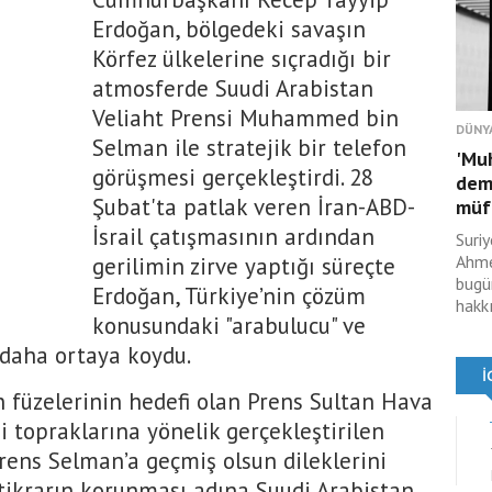
Erdoğan, bölgedeki savaşın
Körfez ülkelerine sıçradığı bir
atmosferde Suudi Arabistan
Veliaht Prensi Muhammed bin
DÜNY
Selman ile stratejik bir telefon
'Muh
görüşmesi gerçekleştirdi. 28
demi
Şubat'ta patlak veren İran-ABD-
müft
İsrail çatışmasının ardından
Suri
Ahme
gerilimin zirve yaptığı süreçte
bugü
Erdoğan, Türkiye’nin çözüm
hakk
konusundaki "arabulucu" ve
 daha ortaya koydu.
 füzelerinin hedefi olan Prens Sultan Hava
 topraklarına yönelik gerçekleştirilen
Prens Selman’a geçmiş olsun dileklerini
stikrarın korunması adına Suudi Arabistan