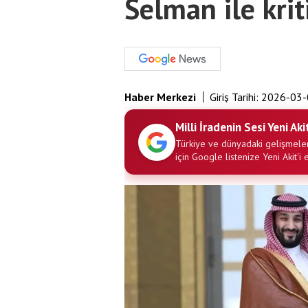
Selman ile kri
Haber Merkezi
Giriş Tarihi:
2026-03-
Milli İradenin Sesi Yeni Aki
Türkiye ve dünyadaki gelişmeler
için Google listenize Yeni Akit'i 