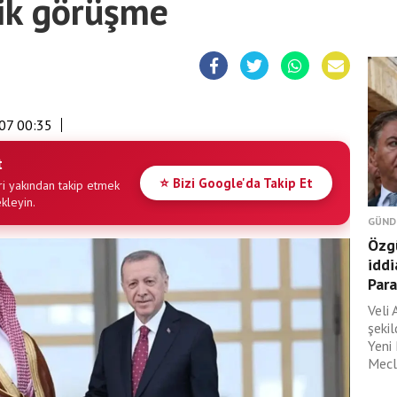
tik görüşme
07 00:35
t
⭐ Bizi Google'da Takip Et
i yakından takip etmek
ekleyin.
GÜND
Özgü
iddi
Para
Veli 
şeki
Yeni
Mecli