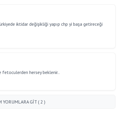
rkiyede iktidar değişikliği yapıp chp yi başa getireceği
 fetoculerden hersey beklenir..
 YORUMLARA GİT ( 2 )