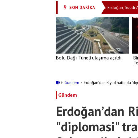
sterir! Mühimmat dipte, korku tavanda
Başkan Erdoğan, Suudi Arabist
SON DAKİKA
•
Bolu Dağı Tüneli ulaşıma açıldı
Bi
Te
Gündem
Erdoğan’dan Riyad hattında "dipl
Gündem
Erdoğan’dan R
"diplomasi" tra