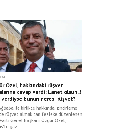
EM
r Özel, hakkındaki rüşvet
alarına cevap verdi: Lanet olsun..!
 verdiyse bunun neresi rüşvet?
Ağbaba ile birlikte hakkında 'zincirleme
lde rüşvet almak'tan fezleke düzenlenen
 Parti Genel Başkanı Özgür Özel,
s'te gaz..