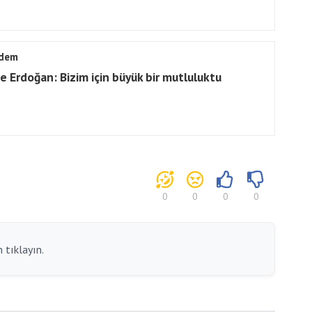
dem
e Erdoğan: Bizim için büyük bir mutluluktu
0
0
0
0
 tıklayın.