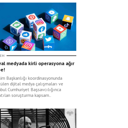
EM
al medyada kirli operasyona ağır
be!
işim Başkanlığı koordinasyonunda
tülen dijital medya çalışmaları ve
nbul Cumhuriyet Başsavcılığınca
atılan soruşturma kapsam..