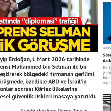
GÜND
Sosy
ip Erdoğan, 1 Mart 2026 tarihinde
dar
rensi Muhammed bin Selman ile bir
İlet
eştirerek bölgedeki tırmanan gerilimi
yürü
İsta
 Görüşmede, özellikle ABD ve İsrail’in
başl
onlar sonrası Körfez ülkelerine
esel güvenlik riskleri masaya yatırıldı.
Cumhurbaşkanı Recep Tayyip