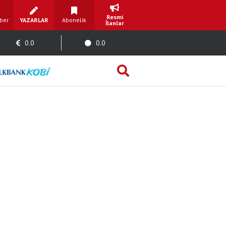
Resmi
ber
YAZARLAR
Abonelik
İlanlar
0.0
0.0