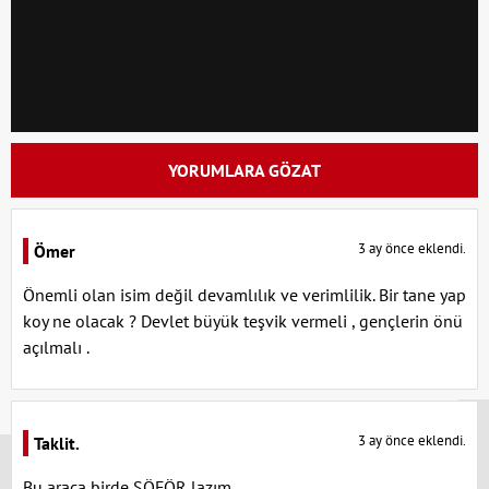
YORUMLARA GÖZAT
3 ay önce eklendi.
Ömer
Önemli olan isim değil devamlılık ve verimlilik. Bir tane yap
koy ne olacak ? Devlet büyük teşvik vermeli , gençlerin önü
açılmalı .
x
3 ay önce eklendi.
Taklit.
Bu araca birde ŞÖFÖR lazım.