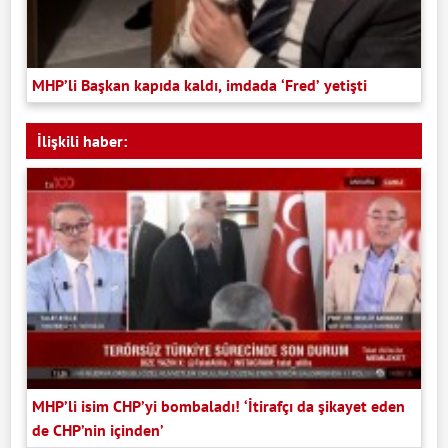
MHP’li Başkan kapıda kaldı, imdada ‘Fred’ yetişti
İlişkili haber:
MHP’li isim CHP’yi bombaladı! ‘İtirafçı da şikayet eden
de CHP’nin içinden’