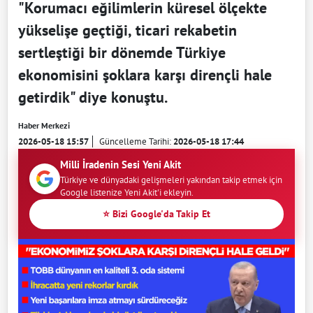
"Korumacı eğilimlerin küresel ölçekte
yükselişe geçtiği, ticari rekabetin
sertleştiği bir dönemde Türkiye
ekonomisini şoklara karşı dirençli hale
getirdik" diye konuştu.
Haber Merkezi
2026-05-18 15:57
Güncelleme Tarihi:
2026-05-18 17:44
Milli İradenin Sesi Yeni Akit
Türkiye ve dünyadaki gelişmeleri yakından takip etmek için
Google listenize Yeni Akit'i ekleyin.
⭐ Bizi Google'da Takip Et