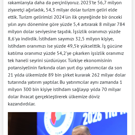
rakamlarıyla daha da perçinliyoruz. 2023'te 56,7 milyon
ziyaretçi ağırladık, 54,3 milyar dolar turizm geliri elde
ettik. Turizm gelirimizi 2024'ün ilk çeyreğinde bir önceki
yılın aynı dönemine göre yüzde 5,4 artırarak 8 milyar 784
milyon dolar seviyesine taşıdık. İşsizlik oranımızı yüzde
8,6'ya indirdik. İstihdam sayımızı 32,5 milyon kişiye,
istihdam oranımızı ise yüzde 49,5'e yükselttik. İş gücüne
katılma oranımız yüzde 54,2'ye çıkarken işsizlik oranımız
tek haneli seyrini sürdürüyor. Türkiye ekonomisinin
potansiyelinin farkında olan yurt dışı yatırımcılar da son
21 yılda ülkemizde 89 bin şirket kurarak 262 milyar dolar
tutarında yatırım yaptılar. Bu yatırımcılar aynı zamanda 1
milyon 300 bin kişiye istihdam sağlayıp yılda 70 milyar
dolar ihracat gerçekleştirerek ülkemize döviz
kazandırdılar.