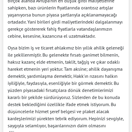
birçok alanda Avrupa'nın en düşük girdi maliyetlerine
sahipken, bazı ürünlerin fiyatlarında orantısız artışlar
yaşanıyorsa bunun piyasa şartlarıyla açıklanamayacağı
ortadadır. Yani birileri girdi maliyetlerindeki dalgalanmayı
gerekçe göstererek fahiş fiyatlarla vatandaşlarımızın
cebine, kesesine, kazancına el uzatmaktadır.
Oysa bizim iş ve ticaret ahlakımız bin yıllık ahilik geleneği
ile şekillenmiştir. Bu gelenekte fırsatı ganimet bilmenin,
haksız kazanç elde etmenin, taklit, tağşiş ve çıkar odaklı
hareket etmenin yeri yoktur. Tam aksine; ahilik dayanışma
demektir, yardımlaşma demektir, Hakk'ın rızasını halkın
iyiliğiyle, faydasıyla, esenliğiyle bir görmek demektir. Bu
yüzden piyasadaki fırsatçılara dönük denetimlerimizi
kararlı bir şekilde sürdürüyoruz. Sizlerden de bu konuda
destek beklediğimi özellikle ifade etmek istiyorum. Bu
düşüncelerle hizmet şeref belgesi ve plaket alacak
kardeşlerimizi yürekten tebrik ediyorum. Hepinizi sevgiyle,
saygıyla selamlıyor, başarılarınızın daim olmasını