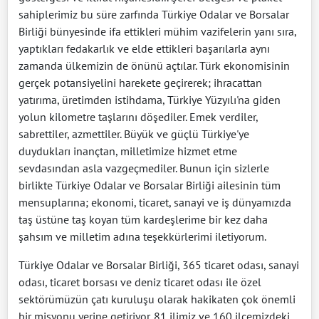
sahiplerimiz bu süre zarfında Türkiye Odalar ve Borsalar
Birliği bünyesinde ifa ettikleri mühim vazifelerin yanı sıra,
yaptıkları fedakarlık ve elde ettikleri başarılarla aynı
zamanda ülkemizin de önünü açtılar. Türk ekonomisinin
gerçek potansiyelini harekete geçirerek; ihracattan
yatırıma, üretimden istihdama, Türkiye Yüzyılı'na giden
yolun kilometre taşlarını döşediler. Emek verdiler,
sabrettiler, azmettiler. Büyük ve güçlü Türkiye'ye
duydukları inançtan, milletimize hizmet etme
sevdasından asla vazgeçmediler. Bunun için sizlerle
birlikte Türkiye Odalar ve Borsalar Birliği ailesinin tüm
mensuplarına; ekonomi, ticaret, sanayi ve iş dünyamızda
taş üstüne taş koyan tüm kardeşlerime bir kez daha
şahsım ve milletim adına teşekkürlerimi iletiyorum.
Türkiye Odalar ve Borsalar Birliği, 365 ticaret odası, sanayi
odası, ticaret borsası ve deniz ticaret odası ile özel
sektörümüzün çatı kuruluşu olarak hakikaten çok önemli
bir misyonu yerine getiriyor. 81 ilimiz ve 160 ilçemizdeki