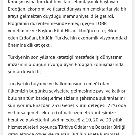
Konuşmasına tüm katılımcıları selamlayarak başlayan
Erdoğan, ekonomi ve ticaret dünyasının emektarlarıyla bir
araya gelmekten duyduğu memnuniyeti dile getirdi.
Programın düzenlenmesinde emeği geçen TOBB
yönetimine ve Başkan Rifat Hisarcıklıoğlu'na teşekkür
eden Erdoğan, birliğin Türkiye'nin ekonomik vizyonundaki
önemine dikkat çekti.
Türkiye’nin son yıllarda katettiği mesafede iş dünyasının
imzasının olduğunu vurgulayan Erdoğan konuşmasında
şunları kaydetti;
Türkiye’nin büyüme ve kalkınmasında emeği olan,
ülkemizin bugünkü seviyelere gelmesinde payı ve katkısı
bulunan tüm kardeşlerime sizlerin şahsında şükranlarımı
sunuyorum. Birazdan 23’ü Genel Kurul delegesi, 22’si oda
ve borsa genel sekreteri olmak üzere 45 kardeşimize
berat ve plaketlerini takdim edeceğiz. 10, 20 ve 30 yıllık
hizmet süreleri boyunca Türkiye Odalar ve Borsalar Birliği
çatısı altında özveriyle çalışan, Birliğin adeta kurumsal