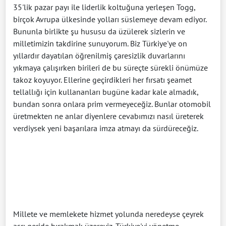
35'lik pazar payı ile liderlik koltuğuna yerleşen Togg,
birçok Avrupa ülkesinde yolları süslemeye devam ediyor.
Bununla birlikte şu hususu da üzülerek sizlerin ve
milletimizin takdirine sunuyorum. Biz Türkiye'ye on
yıllardır dayatılan öğrenilmiş çaresizlik duvarlarını
yıkmaya çalışırken birileri de bu süreçte sürekli önümüze
takoz koyuyor. Ellerine geçirdikleri her fırsatı şeamet
tellallığı için kullananları bugüne kadar kale almadık,
bundan sonra onlara prim vermeyeceğiz. Bunlar otomobil
üretmekten ne anlar diyenlere cevabımızı nasıl üreterek
verdiysek yeni başarılara imza atmayı da sürdüreceğiz.
Millete ve memlekete hizmet yolunda neredeyse çeyrek
asrı geride bırakmak üzereyiz. Türkiye'yi yönetme