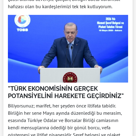
hafızası olan bu kardeşlerimizi tek tek kutluyorum.
"TÜRK EKONOMİSİNİN GERÇEK
POTANSİYELİNİ HAREKETE GEÇİRDİNİZ"
Biliyorsunuz; marifet, her şeyden önce iltifata tabidir.
Birliğin her sene Mayıs ayında düzenlediği bu merasim,
esasında Türkiye Odalar ve Borsalar Birliği camiasının
kendi mensuplarına ödediği bir gönül borcu, vefa
göstergesi ve iltifat nişanesidir. Şeref belgesi ve plaket