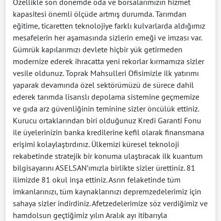
Özellikle son dönemde oda ve borsalarımızın hizmet
kapasitesi önemli ölçüde artmış durumda. Tarımdan
eğitime, ticaretten teknolojiye farklı kulvarlarda aldığımız
mesafelerin her aşamasında sizlerin emeği ve imzası var.
Gümrük kapılarımızı devlete hiçbir yük getirmeden
modernize ederek ihracatta yeni rekorlar kırmamıza sizler
vesile oldunuz. Toprak Mahsulleri Ofisimizle ilk yatırımı
yaparak devamında özel sektörümüzü de sürece dahil
ederek tarımda lisanslı depolama sistemine geçmemize
ve gıda arz güvenliğinin teminine sizler öncülük ettiniz.
Kurucu ortaklarından biri olduğunuz Kredi Garanti Fonu
ile üyelerinizin banka kredilerine kefil olarak finansmana
erişimi kolaylaştırdınız. Ülkemizi küresel teknoloji
rekabetinde stratejik bir konuma ulaştıracak ilk kuantum
bilgisayarını ASELSAN’ımızla birlikte sizler ürettiniz. 81
ilimizde 81 okul inşa ettiniz. Asrın felaketinde tüm
imkanlarınızı, tüm kaynaklarınızı depremzedelerimiz için
sahaya sizler indirdiniz. Afetzedelerimize söz verdiğimiz ve
hamdolsun geçtiğimiz yılın Aralık ayı itibarıyla