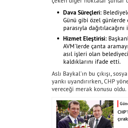
çeken diğer noktalar şunlar 
Dava Süreçleri:
Belediyel
Günü gibi özel günlerde 
parasıyla dağıtılacağını i
Hizmet Eleştirisi:
Başkanla
AVM'lerde çanta aramayı
asıl işleri olan belediy
kaldıklarını ifade etti.
Aslı Baykal'ın bu çıkışı, sos
yankı uyandırırken, CHP yöne
vereceği merak konusu oldu.
Gün
CHP’
çırak