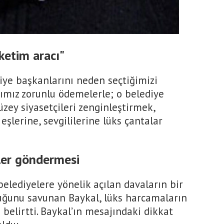
ketim aracı"
iye başkanlarını neden seçtiğimizi
ğımız zorunlu ödemelerle; o belediye
üzey siyasetçileri zenginleştirmek,
eşlerine, sevgililerine lüks çantalar
ler göndermesi
elediyelere yönelik açılan davaların bir
uğunu savunan Baykal, lüks harcamaların
belirtti. Baykal’ın mesajındaki dikkat