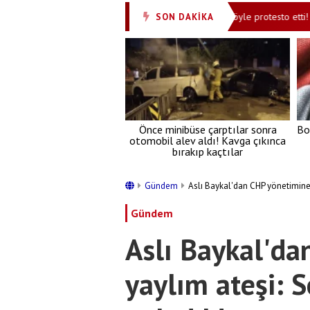
erörsüz Türkiye' mesajı
Endonezya İsrail’i böyle protesto etti! Tuvale
SON DAKİKA
•
Önce minibüse çarptılar sonra
Bo
otomobil alev aldı! Kavga çıkınca
bırakıp kaçtılar
Gündem
Aslı Baykal'dan CHP yönetimine 
Gündem
Aslı Baykal'da
yaylım ateşi: 