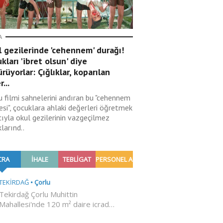
A
 gezilerinde 'cehennem' durağı!
kları 'ibret olsun' diye
rüyorlar: Çığlıklar, koparılan
r...
u filmi sahnelerini andıran bu "cehennem
esi", çocuklara ahlaki değerleri öğretmek
ıyla okul gezilerinin vazgeçilmez
larınd..