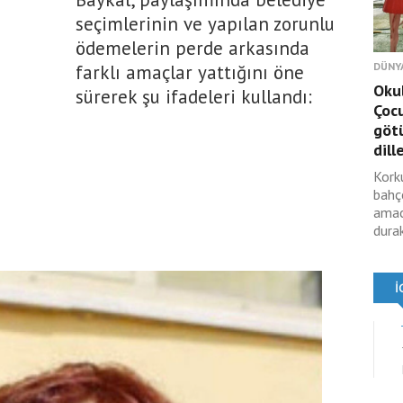
seçimlerinin ve yapılan zorunlu
ödemelerin perde arkasında
DÜNY
farklı amaçlar yattığını öne
Okul
sürerek şu ifadeleri kullandı:
Çocu
götü
dille
Kork
bahç
amac
durak