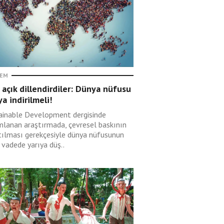
EM
 açık dillendirdiler: Dünya nüfusu
ya indirilmeli!
ainable Development dergisinde
mlanan araştırmada, çevresel baskının
tılması gerekçesiyle dünya nüfusunun
 vadede yarıya düş..