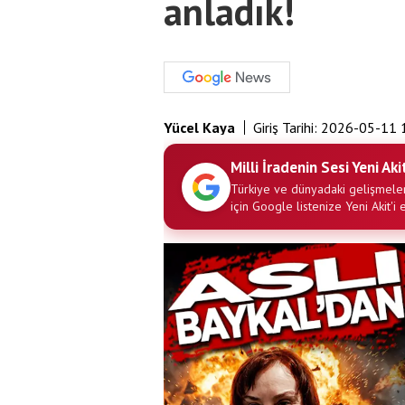
anladık!
Yücel Kaya
Giriş Tarihi:
2026-05-11 
Milli İradenin Sesi Yeni Aki
Türkiye ve dünyadaki gelişmeler
için Google listenize Yeni Akit'i 