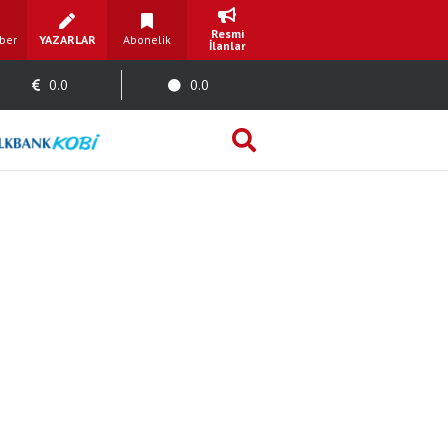
Resmi
ber
YAZARLAR
Abonelik
İlanlar
0.0
0.0