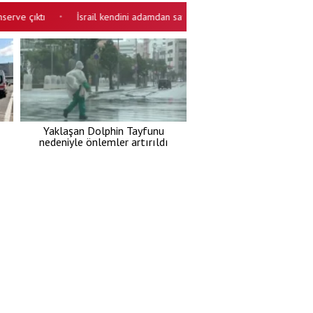
çıktı
İsrail kendini adamdan saydı! ABD'den bağımsız saldıracak
•
•
Yaklaşan Dolphin Tayfunu
nedeniyle önlemler artırıldı