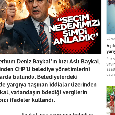
GÜND
Açık
yarı
Sust
rhum Deniz Baykal'ın kızı Aslı Baykal,
yayı
nden CHP'li belediye yönetimlerini
azal
uzun
arda bulundu. Belediyelerdeki
e yargıya taşınan iddialar üzerinden
ykal, vatandaşın ödediği vergilerin
pıcı ifadeler kullandı.
Baykal, paylaşımında belediye