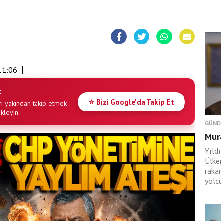
11:06
t
⭐ Bizi Google'da Takip Et
i yakından takip etmek
ekleyin.
GÜND
Mura
Yıld
Ülke
raka
yolcu