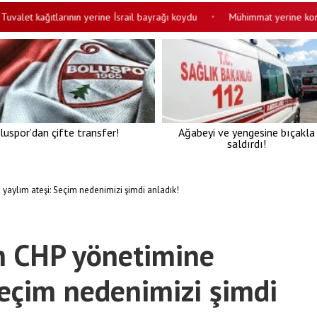
t kağıtlarının yerine İsrail bayrağı koydu
Mühimmat yerine konserve 
•
luspor’dan çifte transfer!
Ağabeyi ve yengesine bıçakla
saldırdı!
yaylım ateşi: Seçim nedenimizi şimdi anladık!
n CHP yönetimine
Seçim nedenimizi şimdi