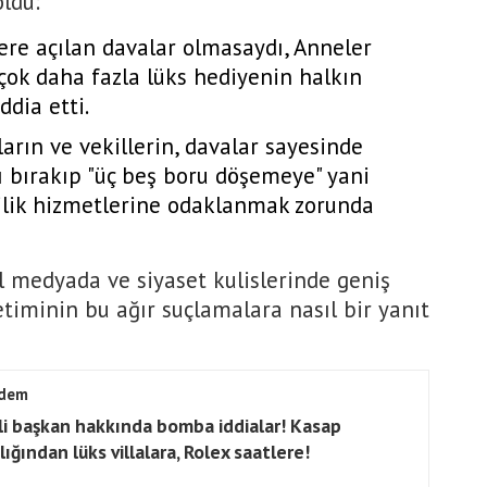
oldu:
ere açılan davalar olmasaydı, Anneler
çok daha fazla lüks hediyenin halkın
ddia etti.
rın ve vekillerin, davalar sayesinde
 bırakıp "üç beş boru döşemeye" yani
ecilik hizmetlerine odaklanmak zorunda
yal medyada ve siyaset kulislerinde geniş
timinin bu ağır suçlamalara nasıl bir yanıt
dem
li başkan hakkında bomba iddialar! Kasap
lığından lüks villalara, Rolex saatlere!