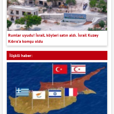
Rumlar uyudu! İsraiL köyleri satın aldı. İsrail Kuzey
Kıbrıs’a komşu oldu
İlişkili haber: