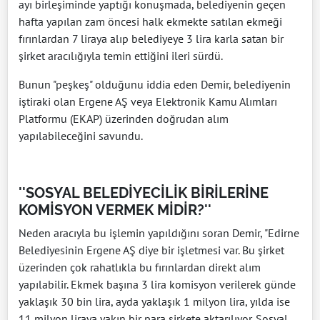
ayı birleşiminde yaptığı konuşmada, belediyenin geçen
hafta yapılan zam öncesi halk ekmekte satılan ekmeği
fırınlardan 7 liraya alıp belediyeye 3 lira karla satan bir
şirket aracılığıyla temin ettiğini ileri sürdü.
Bunun "peşkeş" olduğunu iddia eden Demir, belediyenin
iştiraki olan Ergene AŞ veya Elektronik Kamu Alımları
Platformu (EKAP) üzerinden doğrudan alım
yapılabileceğini savundu.
''SOSYAL BELEDİYECİLİK BİRİLERİNE
KOMİSYON VERMEK MİDİR?''
Neden aracıyla bu işlemin yapıldığını soran Demir, "Edirne
Belediyesinin Ergene AŞ diye bir işletmesi var. Bu şirket
üzerinden çok rahatlıkla bu fırınlardan direkt alım
yapılabilir. Ekmek başına 3 lira komisyon verilerek günde
yaklaşık 30 bin lira, ayda yaklaşık 1 milyon lira, yılda ise
11 milyon liraya yakın bir para şirkete aktarılıyor. Sosyal