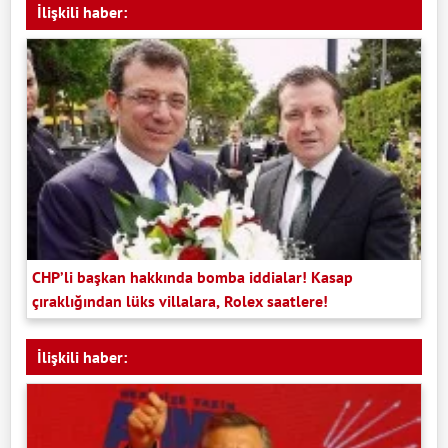
İlişkili haber:
CHP’li başkan hakkında bomba iddialar! Kasap
çıraklığından lüks villalara, Rolex saatlere!
İlişkili haber: