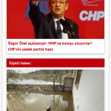
Özgür Özel açıklamıştı: MHP'ye komşu oluyorlar!
CHP'nin yedek partisi hazır
İlişkili haber: