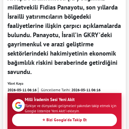
milletvekili Fidias Panayotu, son yıllarda
İsrailli yatırımcıların bölgedeki
faaliyetlerine ilişkin çarpıcı açıklamalarda
bulundu. Panayotu, İsrail'in GKRY'deki
gayrimenkul ve arazi geliştirme
sektörlerindeki hakimiyetinin ekonomik
bağımlılık riskini beraberinde getirdiğini
savundu.
Yücel Kaya
2026-05-11 06:16
Güncelleme Tarihi:
2026-05-11 06:16
Milli İradenin Sesi Yeni Akit
Türkiye ve dünyadaki gelişmeleri yakından takip etmek için
Google listenize Yeni Akit'i ekleyin.
⭐ Bizi Google'da Takip Et