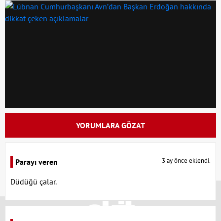
YORUMLARA GÖZAT
3 ay önce eklendi.
Parayı veren
Düdüğü çalar.
x