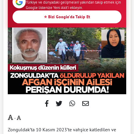
Türkiye ve dünyadaki gelişmeleri yakından takip etmek için
Google listenize Yeni Akit'i ekleyin.
⭐ Bizi Google'da Takip Et
-
Zonguldak’ta 10 Kasım 2023’te vahşice katledilen ve