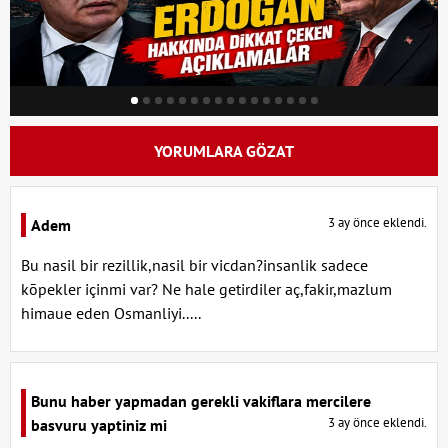
YORUMLARA GÖZAT
3 ay önce eklendi.
Adem
Bu nasil bir rezillik,nasil bir vicdan?insanlik sadece
kōpekler içinmi var? Ne hale getirdiler aç,fakir,mazlum
himaue eden Osmanliyi.....
Bunu haber yapmadan gerekli vakiflara mercilere
3 ay önce eklendi.
basvuru yaptiniz mi