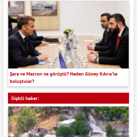
Şara ve Macron ne görüştü? Neden Güney Kıbrıs’ta
buluştular?
İlişkili haber: