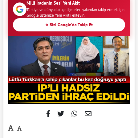
Milli İradenin Sesi Yeni Akit
Türkiye ve dünyadaki gelişmeleri yakından takip etmek için
Google listenize Yeni Akit'i ekleyin.
⭐ Bizi Google'da Takip Et
-