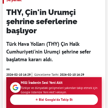
THY, Çin'in Urumçi
şehrine seferlerine
başlıyor
Türk Hava Yolları (THY) Çin Halk
Cumhuriyeti'nin Urumçi şehrine sefer
başlatma kararı aldı.
AA
2026-02-10 16:29
Güncelleme Tarihi:
2026-02-10 16:29
Milli İradenin Sesi Yeni Akit
Türkiye ve dünyadaki gelişmeleri yakından takip etmek için
Google listenize Yeni Akit'i ekleyin.
⭐ Bizi Google'da Takip Et