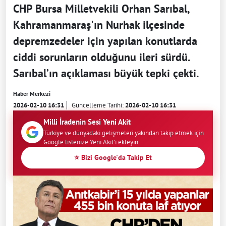
CHP Bursa Milletvekili Orhan Sarıbal,
Kahramanmaraş'ın Nurhak ilçesinde
depremzedeler için yapılan konutlarda
ciddi sorunların olduğunu ileri sürdü.
Sarıbal’ın açıklaması büyük tepki çekti.
Haber Merkezi
2026-02-10 16:31
Güncelleme Tarihi:
2026-02-10 16:31
Milli İradenin Sesi Yeni Akit
Türkiye ve dünyadaki gelişmeleri yakından takip etmek için
Google listenize Yeni Akit'i ekleyin.
⭐ Bizi Google'da Takip Et