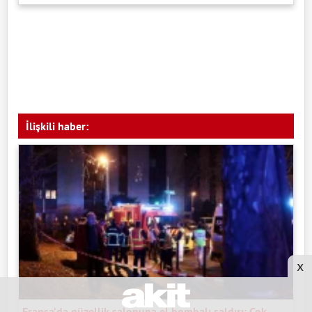
İlişkili haber:
x
Fransa’da güzellik salonuna el bombalı saldırı: Çok