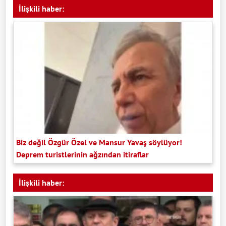
İlişkili haber:
Biz değil Özgür Özel ve Mansur Yavaş söylüyor!
Deprem turistlerinin ağzından itiraflar
İlişkili haber: