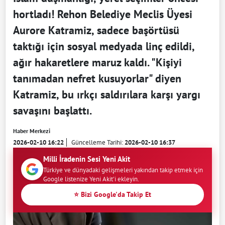
hortladı! Rehon Belediye Meclis Üyesi
Aurore Katramiz, sadece başörtüsü
taktığı için sosyal medyada linç edildi,
ağır hakaretlere maruz kaldı. "Kişiyi
tanımadan nefret kusuyorlar" diyen
Katramiz, bu ırkçı saldırılara karşı yargı
savaşını başlattı.
Haber Merkezi
2026-02-10 16:22
Güncelleme Tarihi:
2026-02-10 16:37
Milli İradenin Sesi Yeni Akit
Türkiye ve dünyadaki gelişmeleri yakından takip etmek için
Google listenize Yeni Akit'i ekleyin.
⭐ Bizi Google'da Takip Et