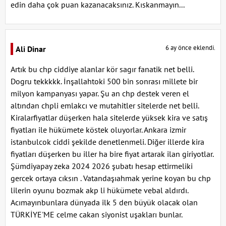
edin daha çok puan kazanacaksınız. Kıskanmayın...
6 ay önce eklendi.
Ali Dinar
Artık bu chp ciddiye alanlar kör sagır fanatik net belli.
Dogru tekkkkk. İnşallahtoki 500 bin sonrası millete bir
milyon kampanyası yapar. Şu an chp destek veren el
altından chpli emlakcı ve mutahitler sitelerde net belli.
Kiralarfiyatlar düşerken hala sitelerde yüksek kira ve satış
fiyatları ile hükümete köstek oluyorlar. Ankara izmir
istanbulcok ciddi şekilde denetlenmeli. Diğer illerde kira
fiyatları düşerken bu iller ha bire fiyat artarak ilan giriyotlar.
Şümdiyapay zeka 2024 2026 şubatı hesap ettirmeliki
gercek ortaya cıksın . Vatandaşıahmak yerine koyan bu chp
lilerin oyunu bozmak akp li hükümete vebal aldırdı.
Acımayınbunlara dünyada ilk 5 den büyük olacak olan
TÜRKİYE'ME celme cakan siyonist uşakları bunlar.