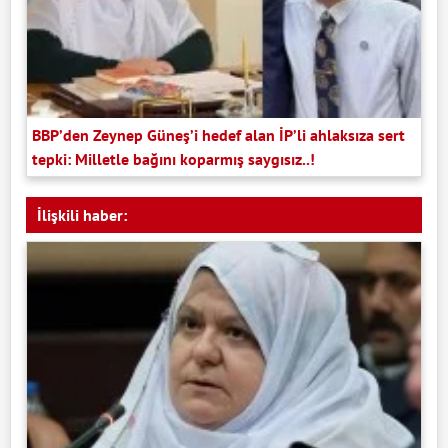
BBP’den Zeynep Güneş’i hedef alan İP’li ahlaksıza sert
tepki: Milletle bağını koparmış saygısız..!
İlişkili haber: