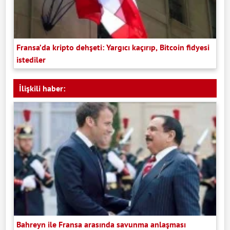
Fransa’da kripto dehşeti: Yargıcı kaçırıp, Bitcoin fidyesi
istediler
İlişkili haber:
Bahreyn ile Fransa arasında savunma anlaşması