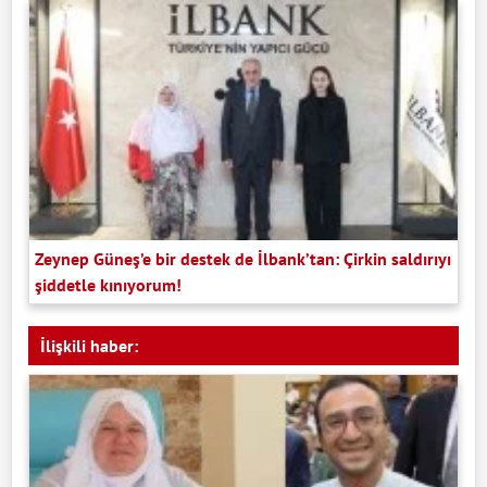
Zeynep Güneş’e bir destek de İlbank’tan: Çirkin saldırıyı
şiddetle kınıyorum!
İlişkili haber: