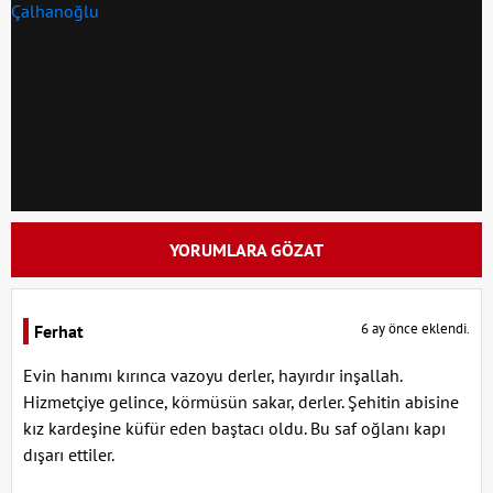
YORUMLARA GÖZAT
6 ay önce eklendi.
Ferhat
Evin hanımı kırınca vazoyu derler, hayırdır inşallah.
Hizmetçiye gelince, körmüsün sakar, derler. Şehitin abisine
kız kardeşine küfür eden baştacı oldu. Bu saf oğlanı kapı
dışarı ettiler.