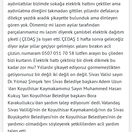
aydınlattılar bizimde sokağa elektrik hattını çektiler ama
aydınlatma direğini takmadan gittiler. yıllardır defalarca
dilekçe yazdık aradık şikayette bulunduk ama dinleyen
gören yok. Ölmemiz mi lazım ayılar tarafından
parçalanmamız mı lazım' diyerek çamlıbel elektrik dağıtım
şiketi ( ÇEDAŞ )'a isyan etti. 'ÇEDAŞ 1 hafta sonra geleceğiz
diyor aylar yıllar geçiyor gelmiyor. yalanı bırakın acil
çözün. numaram 0507 051 70 58 lütfen arayın bu çileden
bizi kurtarın. Elektrik hattı çektiniz bir direk dikmek bu
kadar zor mu? Yıllardır şikayet ediyoruz görmemezlikten
geliyorsunuz bir değil iki değil on değil. Sivas Valisi sayın
Dr. Yılmaz Şimşek 'ten Sivas Belediye başkanı Adem Uzun
'dan Koyulhisar Kaymakamımız Sayın Muhammed Hasan
Kukuş 'tan Koyulhisar Belediye başkanı Bora
Karakullukcu'dan yardım talep ediyorum' dedi. Vatandaş
Sivas Valiliği'nin de Koyulhisar Kaymakamlığı'nın da Sivas
Büyükşehir Belediyesi'nin de Koyulhisar Belediyesi'nin de
yardımcı olmadığını söyleyerek yetkililerden acil yardım
talep etti.