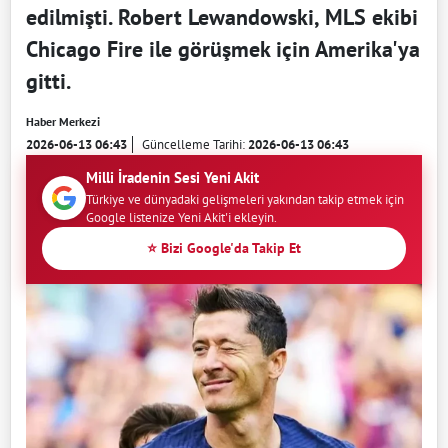
edilmişti. Robert Lewandowski, MLS ekibi
Chicago Fire ile görüşmek için Amerika'ya
gitti.
Haber Merkezi
2026-06-13 06:43
Güncelleme Tarihi:
2026-06-13 06:43
Milli İradenin Sesi Yeni Akit
Türkiye ve dünyadaki gelişmeleri yakından takip etmek için
Google listenize Yeni Akit'i ekleyin.
⭐ Bizi Google'da Takip Et