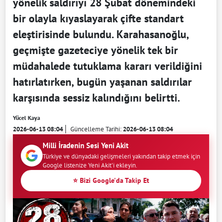
yönelik saldırıyı 28 Şubat dönemindeki
bir olayla kıyaslayarak çifte standart
eleştirisinde bulundu. Karahasanoğlu,
geçmişte gazeteciye yönelik tek bir
müdahalede tutuklama kararı verildiğini
hatırlatırken, bugün yaşanan saldırılar
karşısında sessiz kalındığını belirtti.
Yücel Kaya
2026-06-13 08:04
Güncelleme Tarihi:
2026-06-13 08:04
Milli İradenin Sesi Yeni Akit
Türkiye ve dünyadaki gelişmeleri yakından takip etmek için
Google listenize Yeni Akit'i ekleyin.
⭐ Bizi Google'da Takip Et