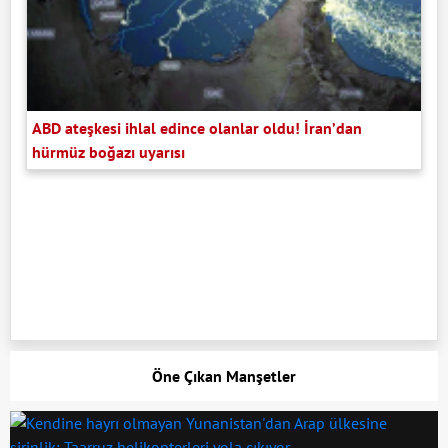
ABD ateşkesi ihlal edince olanlar oldu! İran’dan
hürmüz boğazı uyarısı
Öne Çıkan Manşetler