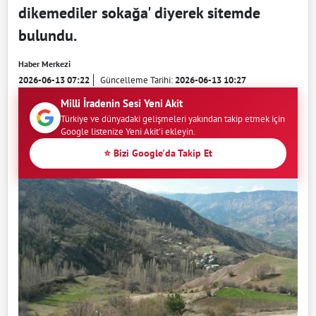
dikemediler sokağa' diyerek sitemde
bulundu.
Haber Merkezi
2026-06-13 07:22
Güncelleme Tarihi:
2026-06-13 10:27
Milli İradenin Sesi Yeni Akit
Türkiye ve dünyadaki gelişmeleri yakından takip etmek için
Google listenize Yeni Akit'i ekleyin.
⭐ Bizi Google'da Takip Et