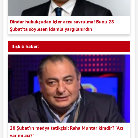
Dindar hukukçudan içler acısı savrulma! Bunu 28
Şubat’ta söylesen idamla yargılanırdın
İlişkili haber:
28 Şubat’ın medya tetikçisi: Reha Muhtar kimdir? “Acı
var mı acı?”