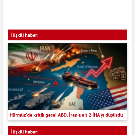
İlişkili haber:
Hürmüz'de kritik gece! ABD, İran'a ait 2 İHA'yı düşürdü
İlişkili haber: