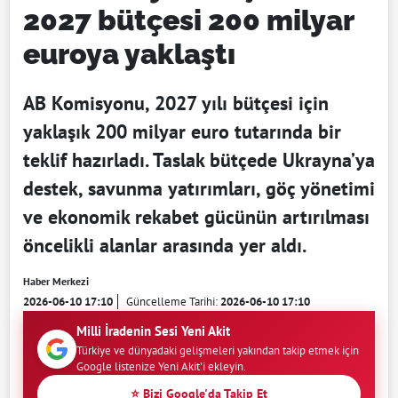
2027 bütçesi 200 milyar
euroya yaklaştı
AB Komisyonu, 2027 yılı bütçesi için
yaklaşık 200 milyar euro tutarında bir
teklif hazırladı. Taslak bütçede Ukrayna’ya
destek, savunma yatırımları, göç yönetimi
ve ekonomik rekabet gücünün artırılması
öncelikli alanlar arasında yer aldı.
Haber Merkezi
2026-06-10 17:10
Güncelleme Tarihi:
2026-06-10 17:10
Milli İradenin Sesi Yeni Akit
Türkiye ve dünyadaki gelişmeleri yakından takip etmek için
Google listenize Yeni Akit'i ekleyin.
⭐ Bizi Google'da Takip Et