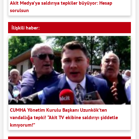
Akit Medya’ya saldırıya tepkiler büyüyor: Hesap
sorulsun
İlişkili haber:
CUMHA Yönetim Kurulu Başkanı Uzunkök’ten
vandallığa tepki! “Akit TV ekibine saldırıyı şiddetle
kınıyorum!”