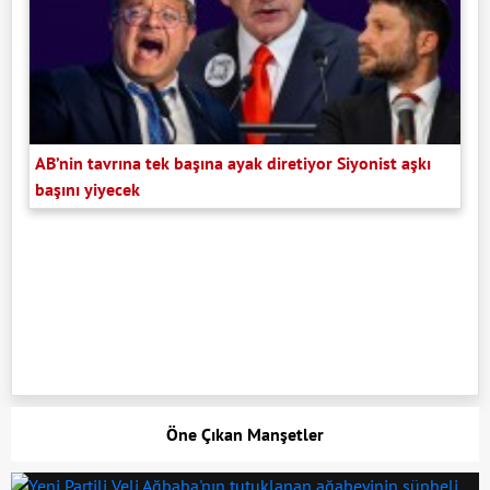
AB’nin tavrına tek başına ayak diretiyor Siyonist aşkı
başını yiyecek
Öne Çıkan Manşetler