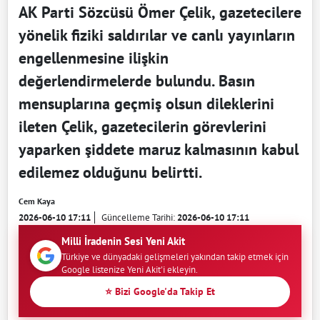
AK Parti Sözcüsü Ömer Çelik, gazetecilere
yönelik fiziki saldırılar ve canlı yayınların
engellenmesine ilişkin
değerlendirmelerde bulundu. Basın
mensuplarına geçmiş olsun dileklerini
ileten Çelik, gazetecilerin görevlerini
yaparken şiddete maruz kalmasının kabul
edilemez olduğunu belirtti.
Cem Kaya
2026-06-10 17:11
Güncelleme Tarihi:
2026-06-10 17:11
Milli İradenin Sesi Yeni Akit
Türkiye ve dünyadaki gelişmeleri yakından takip etmek için
Google listenize Yeni Akit'i ekleyin.
⭐ Bizi Google'da Takip Et