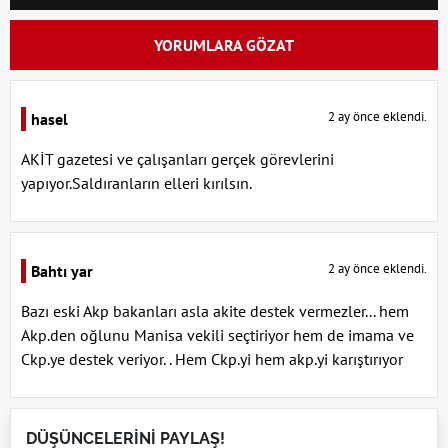
YORUMLARA GÖZAT
2 ay önce eklendi.
hasel
AKİT gazetesi ve çalışanları gerçek görevlerini
yapıyor.Saldıranların elleri kırılsın.
2 ay önce eklendi.
Bahtı yar
Bazı eski Akp bakanları asla akite destek vermezler... hem
Akp.den oğlunu Manisa vekili seçtiriyor hem de imama ve
Ckp.ye destek veriyor. . Hem Ckp.yi hem akp.yi karıştırıyor
DÜŞÜNCELERİNİ PAYLAŞ!