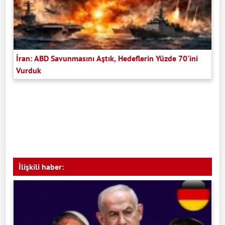
İran: ABD Savunmasını Aştık, Hedeflerin Yüzde 70'ini
Vurduk
İlişkili haber: