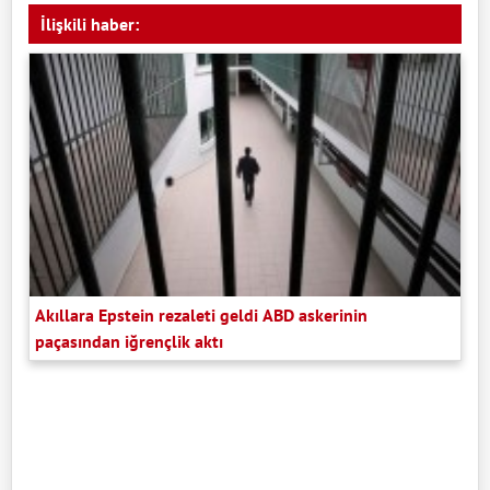
İlişkili haber:
Akıllara Epstein rezaleti geldi ABD askerinin
paçasından iğrençlik aktı