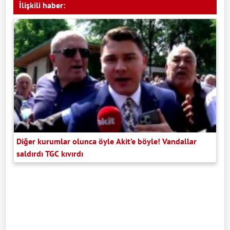
İlişkili haber:
Diğer kurumlar olunca öyle Akit’e böyle! Vandallar
saldırdı TGC kıvırdı