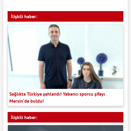
İlişkili haber:
Sağlıkta Türkiye şahlandı! Yabancı sporcu şifayı
Mersin'de buldu!
İlişkili haber: