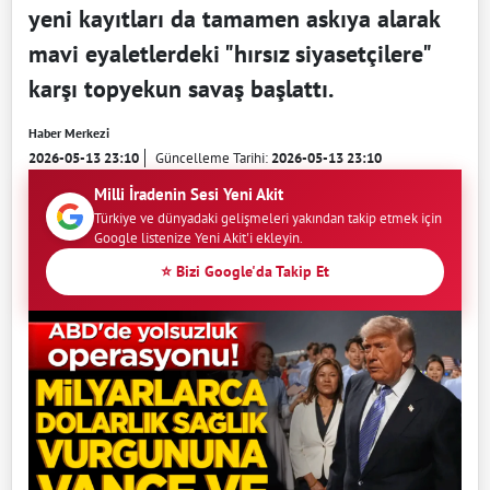
yeni kayıtları da tamamen askıya alarak
mavi eyaletlerdeki "hırsız siyasetçilere"
karşı topyekun savaş başlattı.
Haber Merkezi
2026-05-13 23:10
Güncelleme Tarihi:
2026-05-13 23:10
Milli İradenin Sesi Yeni Akit
Türkiye ve dünyadaki gelişmeleri yakından takip etmek için
Google listenize Yeni Akit'i ekleyin.
⭐ Bizi Google'da Takip Et