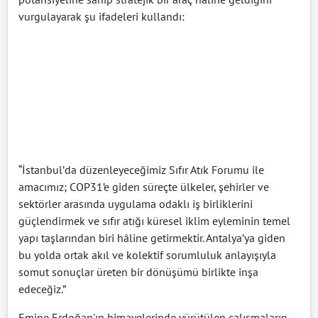
vurgulayarak şu ifadeleri kullandı:
“İstanbul’da düzenleyeceğimiz Sıfır Atık Forumu ile
amacımız; COP31’e giden süreçte ülkeler, şehirler ve
sektörler arasında uygulama odaklı iş birliklerini
güçlendirmek ve sıfır atığı küresel iklim eyleminin temel
yapı taşlarından biri hâline getirmektir. Antalya’ya giden
bu yolda ortak akıl ve kolektif sorumluluk anlayışıyla
somut sonuçlar üreten bir dönüşümü birlikte inşa
edeceğiz.”
Emine Erdoğan'ın himayelerinde yürütülen çalışmaların