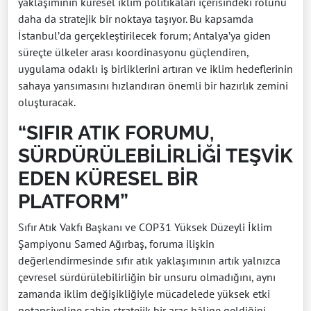
yaklaşımının küresel iklim politikaları içerisindeki rolünü
daha da stratejik bir noktaya taşıyor. Bu kapsamda
İstanbul’da gerçekleştirilecek forum; Antalya’ya giden
süreçte ülkeler arası koordinasyonu güçlendiren,
uygulama odaklı iş birliklerini artıran ve iklim hedeflerinin
sahaya yansımasını hızlandıran önemli bir hazırlık zemini
oluşturacak.
“SIFIR ATIK FORUMU,
SÜRDÜRÜLEBİLİRLİĞİ TEŞVİK
EDEN KÜRESEL BİR
PLATFORM”
Sıfır Atık Vakfı Başkanı ve COP31 Yüksek Düzeyli İklim
Şampiyonu Samed Ağırbaş, foruma ilişkin
değerlendirmesinde sıfır atık yaklaşımının artık yalnızca
çevresel sürdürülebilirliğin bir unsuru olmadığını, aynı
zamanda iklim değişikliğiyle mücadelede yüksek etki
potansiyeline sahip stratejik bir araç hâline geldiğini