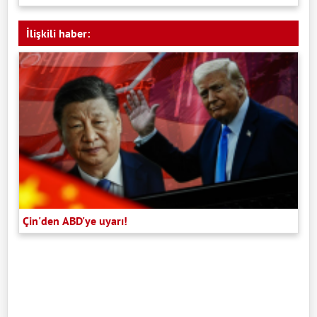
İlişkili haber:
Çin'den ABD'ye uyarı!