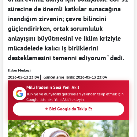
sürecine de önemli katkılar sunacağına
inandığım zirvenin; çevre bilincini
güçlendirirken, ortak sorumluluk
anlayışını büyütmesini ve iklim kriziyle
mücadelede kalıcı iş birliklerini
desteklemesini temenni ediyorum" dedi.
Haber Merkezi
2026-05-13 23:04
Güncelleme Tarihi:
2026-05-13 23:04
Milli İradenin Sesi Yeni Akit
Türkiye ve dünyadaki gelişmeleri yakından takip etmek için
Google listenize Yeni Akit'i ekleyin.
⭐ Bizi Google'da Takip Et