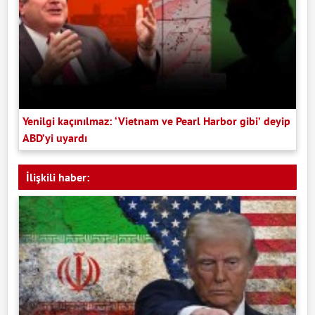
Yenilgi kaçınılmaz: ‘Vietnam ve Pearl Harbor gibi’ deyip
ABD’yi uyardı
İlişkili haber: