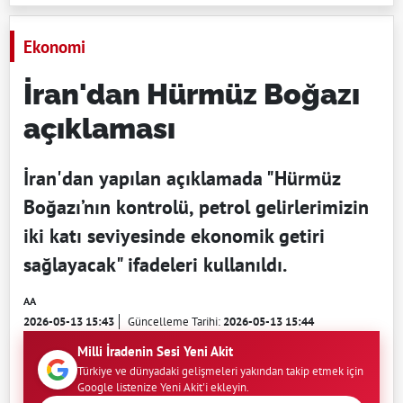
Ekonomi
İran'dan Hürmüz Boğazı
açıklaması
İran'dan yapılan açıklamada "Hürmüz
Boğazı’nın kontrolü, petrol gelirlerimizin
iki katı seviyesinde ekonomik getiri
sağlayacak" ifadeleri kullanıldı.
AA
2026-05-13 15:43
Güncelleme Tarihi:
2026-05-13 15:44
Milli İradenin Sesi Yeni Akit
Türkiye ve dünyadaki gelişmeleri yakından takip etmek için
Google listenize Yeni Akit'i ekleyin.