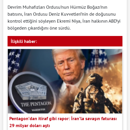
Devrim Muhafızları Ordusu’nun Hürmüz Boğazı’nın
batısını, İran Ordusu Deniz Kuvvetleri’nin de doğusunu
kontrol ettiğini söyleyen Ekremi Niya, İran halkının ABD’yi
bölgeden çıkardığını öne sürdü.​​​​​​​
İlişkili haber:
Pentagon’dan itiraf gibi rapor: İran’la savaşın faturası
29 milyar doları aştı