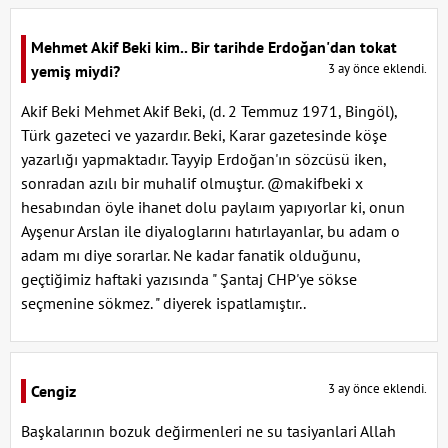
Mehmet Akif Beki kim.. Bir tarihde Erdoğan'dan tokat
3 ay önce eklendi.
yemiş miydi?
Akif Beki Mehmet Akif Beki, (d. 2 Temmuz 1971, Bingöl),
Türk gazeteci ve yazardır. Beki, Karar gazetesinde köşe
yazarlığı yapmaktadır. Tayyip Erdoğan'ın sözcüsü iken,
sonradan azılı bir muhalif olmuştur. @makifbeki x
hesabından öyle ihanet dolu paylaım yapıyorlar ki, onun
Ayşenur Arslan ile diyaloglarını hatırlayanlar, bu adam o
adam mı diye sorarlar. Ne kadar fanatik olduğunu,
geçtiğimiz haftaki yazısında " Şantaj CHP'ye sökse
seçmenine sökmez. " diyerek ispatlamıştır..
3 ay önce eklendi.
Cengiz
Başkalarının bozuk değirmenleri ne su tasiyanlari Allah