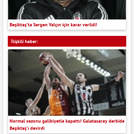
Beşiktaş’ta Sergen Yalçın için karar verildi!
İlişkili haber:
Normal sezonu galibiyetle kapattı! Galatasaray derbide
Beşiktaş’ı devirdi