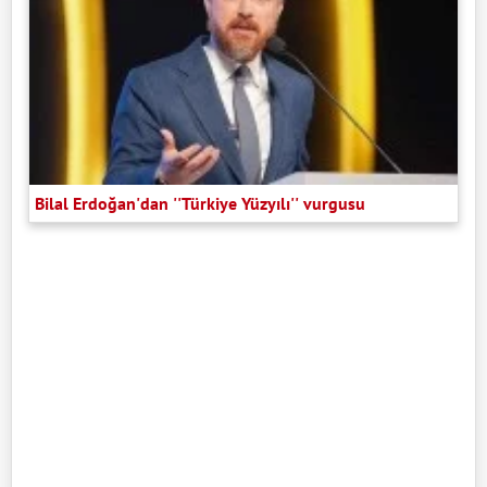
Bilal Erdoğan'dan ''Türkiye Yüzyılı'' vurgusu