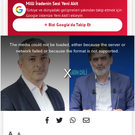
Milli İradenin Sesi Yeni Akit
Türkiye ve dünyadaki gelişmeleri yakından takip etmek için
Google listenize Yeni Akit'i ekleyin.
⭐ Bizi Google'da Takip Et
This
is
a
The media could not be loaded, either because the server or
modal
window.
network failed or because the format is not supported.
-