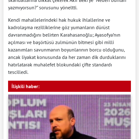
skandallarına dikkat çekerek Akif Beki'ye "Neden bunları
yazmıyorsun?" sorusunu yöneltti.
Kendi mahallelerindeki hak hukuk ihlallerine ve
kadrolaşma rezilliklerine göz yumanların dürüst
davranmadığını belirten Karahasanoğlu; Ayasofya’nın
açılması ve başörtüsü zulmünün bitmesi gibi milli
kazanımları savunmanın boyunlarının borcu olduğunu,
ancak liyakat konusunda da her zaman dik durduklarını
hatırlatarak muhalefet blokundaki çifte standardı
tescilledi.
İlişkili haber: