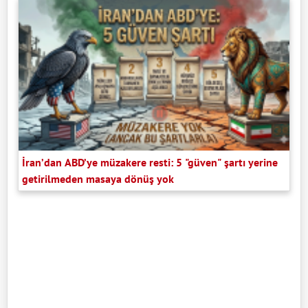
İran’dan ABD’ye müzakere resti: 5 "güven" şartı yerine
getirilmeden masaya dönüş yok