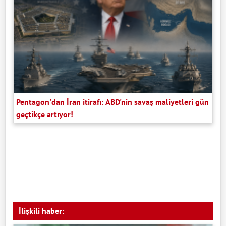
Pentagon'dan İran itirafı: ABD'nin savaş maliyetleri gün
geçtikçe artıyor!
İlişkili haber: