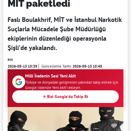
MİT paketledi
Faslı Boulakhrif, MİT ve İstanbul Narkotik
Suçlarla Mücadele Şube Müdürlüğü
ekiplerinin düzenlediği operasyonla
Şişli’de yakalandı.
IHA
2026-05-13 15:39
Güncelleme Tarihi:
2026-05-13 15:45
Milli İradenin Sesi Yeni Akit
Türkiye ve dünyadaki gelişmeleri yakından takip etmek için
Google listenize Yeni Akit'i ekleyin.
⭐ Bizi Google'da Takip Et