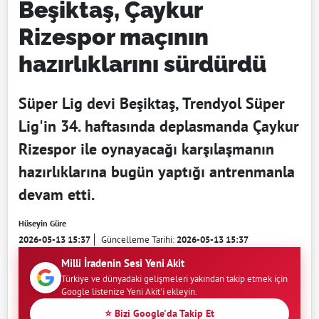
Beşiktaş, Çaykur
Rizespor maçının
hazırlıklarını sürdürdü
Süper Lig devi Beşiktaş, Trendyol Süper
Lig'in 34. haftasında deplasmanda Çaykur
Rizespor ile oynayacağı karşılaşmanın
hazırlıklarına bugün yaptığı antrenmanla
devam etti.
Hüseyin Güre
2026-05-13 15:37
Güncelleme Tarihi:
2026-05-13 15:37
Milli İradenin Sesi Yeni Akit
Türkiye ve dünyadaki gelişmeleri yakından takip etmek için
Google listenize Yeni Akit'i ekleyin.
⭐ Bizi Google'da Takip Et