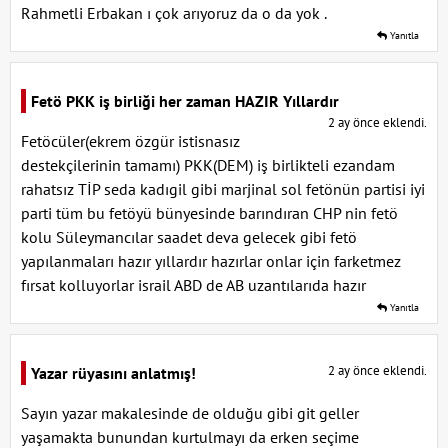
Rahmetli Erbakan ı çok arıyoruz da o da yok .
Yanıtla
Fetö PKK iş birliği her zaman HAZIR Yıllardır
2 ay önce eklendi.
Fetöcüler(ekrem özgür istisnasız
destekçilerinin tamamı) PKK(DEM) iş birlikteli ezandam
rahatsız TİP seda kadıgil gibi marjinal sol fetönün partisi iyi
parti tüm bu fetöyü bünyesinde barındıran CHP nin fetö
kolu Süleymancılar saadet deva gelecek gibi fetö
yapılanmaları hazır yıllardır hazırlar onlar için farketmez
fırsat kolluyorlar israil ABD de AB uzantılarıda hazır
Yanıtla
2 ay önce eklendi.
Yazar rüyasını anlatmış!
Sayın yazar makalesinde de olduğu gibi git geller
yaşamakta bunundan kurtulmayı da erken seçime