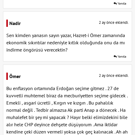
Yanıtla
2 ay önce eklendi.
Nadir
Sen kimden yanasın sayın yazar, Hazret-i Ömer zamanında
ekonomik sıkıntılar nedeniyle kıtlık olduğunda onu da mı
indirme öngörüsü verecektin?
Yanıtla
2 ay önce eklendi.
Ömer
Bu enflasyon ortamında Erdoğan seçime gitmez . 27 de
kuvvetli muhtemel biraz da mecburiyetten seçime gidecek .
Emekli , asgari ücretli , Kırgın ve kızgın . Bu pahalılık
normal değil . Tedbir almazsa Ak parti Anap a dönecek . Ha
muhalefet bir şey mi yapacak ? Hayır belki elimizdekini bile
alır hele CHP deyince dehşete düşüyorum . Ama iktidar
kendine çeki düzen vermeli yoksa çok geç kalınacak . Ah ah