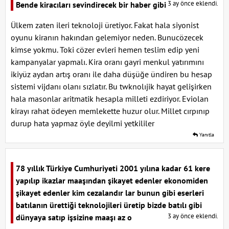
3 ay önce eklendi.
Bende kiracıları sevindirecek bir haber gibi
Ülkem zaten ileri teknoloji üretiyor. Fakat hala siyonist
oyunu kiranın hakından gelemiyor neden. Bunucözecek
kimse yokmu. Toki cözer evleri hemen teslim edip yeni
kampanyalar yapmalı. Kira oranı gayri menkul yatırımını
ikiyüz aydan artış oranı ile daha düşüğe ündiren bu hesap
sistemi vijdanı olanı sızlatır. Bu twknolıjik hayat gelişirken
hala masonlar aritmatik hesapla milleti ezdiriyor. Eviolan
kirayı rahat ödeyen memlekette huzur olur. Millet cırpınıp
durup hata yapmaz öyle deyilmi yetkililer
Yanıtla
78 yıllık Türkiye Cumhuriyeti 2001 yılına kadar 61 kere
yapılıp ikazlar maaşından şikayet edenler ekonomiden
şikayet edenler kim cezalandır lar bunun gibi eserleri
batılanın ürettiği teknolojileri üretip bizde batılı gibi
3 ay önce eklendi.
dünyaya satıp işsizine maaşı az o