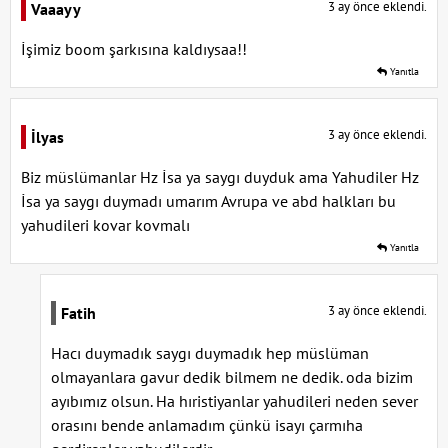
3 ay önce eklendi.
Vaaayy
İşimiz boom şarkısına kaldıysaa!!
Yanıtla
3 ay önce eklendi.
İlyas
Biz müslümanlar Hz İsa ya saygı duyduk ama Yahudiler Hz
İsa ya saygı duymadı umarım Avrupa ve abd halkları bu
yahudileri kovar kovmalı
Yanıtla
3 ay önce eklendi.
Fatih
Hacı duymadık saygı duymadık hep müslüman
olmayanlara gavur dedik bilmem ne dedik. oda bizim
ayıbımız olsun. Ha hıristiyanlar yahudileri neden sever
orasını bende anlamadım çünkü isayı çarmıha