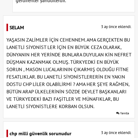
gerdirenler yahudilerdir.
3 ay önce eklendi.
SELAM
YAŞASIN ZALİMLER İÇİN CEHENNEM. AMA GERÇEKTEN BU
LANETLİ SİYONİST LER İÇİN EN BÜYÜK CEZA OLARAK,
DÜNYANIN HER YERİNDE BUNLARA DUYULAN KİN NEFRET
DÜŞMAN KAZANMAK OLMUŞ. TÜRKYEDKİ EN BÜYÜK
SORUN , MASON LUCALARININ ÇIKARMIŞ OLDUĞU FİTNE
FESATLIKLAR. BU LANETLİ SİYONİSTLERERİN EN YAKIN
DOSTU CHP LİLER OLABİLİRMİ ? AMA HER ŞEYE RAĞMEN,
BÜTÜN ARAP ÜLKELERİNİN SÖZDE DEVLET BAŞKANLARI
VE TÜRKYEDEKİ BAZI FAŞİTLER VE MÜNAFIKLAR, BU
LANETLİ SİYONİSTLERE KORBAN OLSUN.
Yanıtla
3 ay önce eklendi.
chp milli güvenlik sorunudur