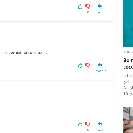
1
0
Cevapla
batan gemide durulmaz....
GÜND
Bu n
çoc
1
1
Cevapla
İsta
Şehit
Araş
15 ya
1
0
Cevapla