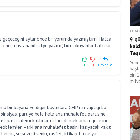
GÜND
ye geçecegini aylar önce bir yorumda yazmıştım. Hatta
9 g
n önce davranabilir diye yazmıştiım.okuyanlar hatırlar.
kald
Teş
Yeni 
1
0
Cevapla
başl
bin 
mily
ma bir bayana ve diger bayanlara CHP nin yaptigi bu
 bir siyasi partiye hele hele ana muhalefet partisine
efet partisi demek iktidar ortagi demek ama eger isini
problemleri varki ana muhalefet basini kasiyacak vakit
enim, su sevgili senin, rusfet, irtikap. bu ne ya!