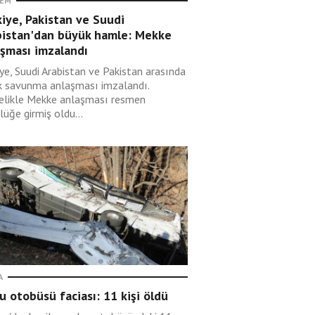
EM
iye, Pakistan ve Suudi
bistan'dan büyük hamle: Mekke
aşması imzalandı
ye, Suudi Arabistan ve Pakistan arasında
k savunma anlaşması imzalandı.
elikle Mekke anlaşması resmen
lüğe girmiş oldu...
A
u otobüsü faciası: 11 kişi öldü