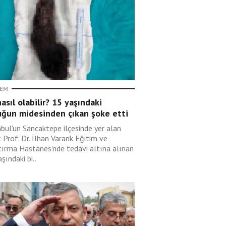
EM
asıl olabilir? 15 yaşındaki
uğun midesinden çıkan şoke etti
nbul'un Sancaktepe ilçesinde yer alan
 Prof. Dr. İlhan Varank Eğitim ve
tırma Hastanes'nde tedavi altına alınan
şındaki bi..