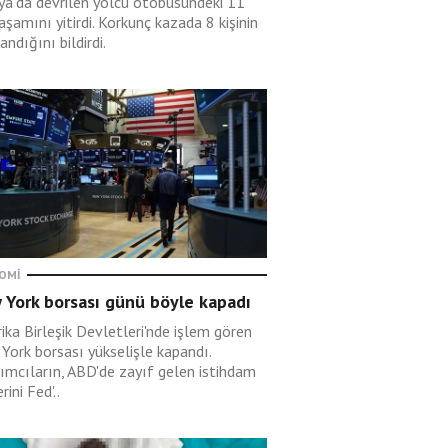
rya'da devrilen yolcu otobüsündeki 11
yaşamını yitirdi. Korkunç kazada 8 kişinin
andığını bildirdi.
OMI
 York borsası günü böyle kapadı
ika Birleşik Devletleri'nde işlem gören
York borsası yükselişle kapandı.
rımcıların, ABD'de zayıf gelen istihdam
rini Fed'..