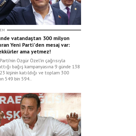
EM
ünde vatandaştan 300 milyon
ıran Yeni Parti'den mesaj var:
ekkürler ama yetmez!
Parti'nin Özgür Özel'in çağrısıyla
attığı bağış kampanyasına 9 günde 138
123 kişinin katıldığı ve toplam 300
on 549 bin 594..