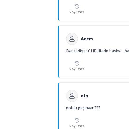
3 Ay Önce
Adem
Darisi diger CHP lilerin basina...
3 Ay Önce
ata
noldu paşinyan???
3 Ay Önce