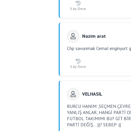
3 Ay Önce
Nazim arat
Chp savunmak Cemal enginyurt gi
3 Ay Önce
VELHASIL
BURCU HANIM ,SEÇMEN ÇEVRE
YANLIŞ ANLAR, HANGİ PARTİ 
FUTBOL TAKIMIMI BU? GİT Bİ
PARTİ DEĞİŞ...:))? SEBEP :((