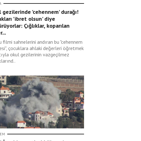
A
 gezilerinde 'cehennem' durağı!
kları 'ibret olsun' diye
rüyorlar: Çığlıklar, koparılan
r...
u filmi sahnelerini andıran bu "cehennem
esi", çocuklara ahlaki değerleri öğretmek
ıyla okul gezilerinin vazgeçilmez
larınd..
EM