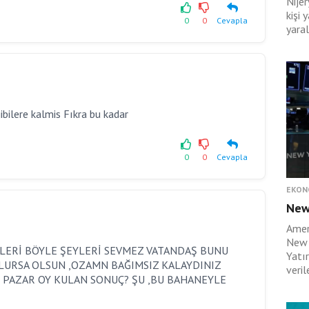
Nije
kişi 
0
0
Cevapla
yaral
bilere kalmis Fıkra bu kadar
0
0
Cevapla
EKON
New
Amer
New 
LERİ BÖYLE ŞEYLERİ SEVMEZ VATANDAŞ BUNU
Yatı
OLURSA OLSUN ,OZAMN BAĞIMSIZ KALAYDINIZ
verile
R PAZAR OY KULAN SONUÇ? ŞU ,BU BAHANEYLE