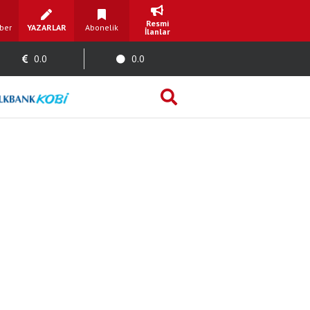
Resmi
ber
YAZARLAR
Abonelik
İlanlar
0.0
0.0