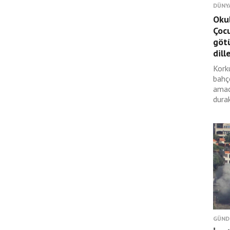
DÜNY
Okul
Çocu
götü
dille
Kork
bahç
amac
durak
GÜND