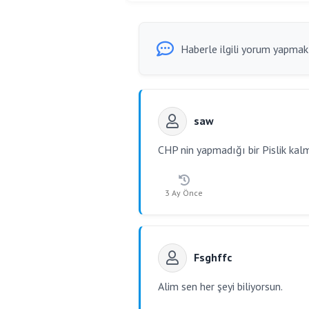
Haberle ilgili yorum yapmak i
saw
CHP nin yapmadığı bir Pislik kal
3 Ay Önce
Fsghffc
Alim sen her şeyi biliyorsun.