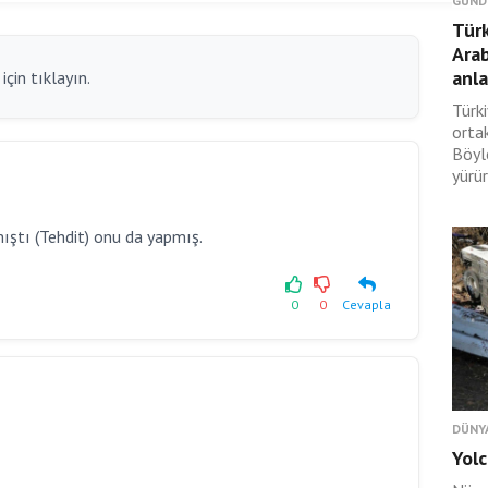
GÜND
Türk
Ara
anl
çin tıklayın.
Türki
orta
Böyl
yürür
mıştı (Tehdit) onu da yapmış.
0
0
Cevapla
DÜNY
Yolc