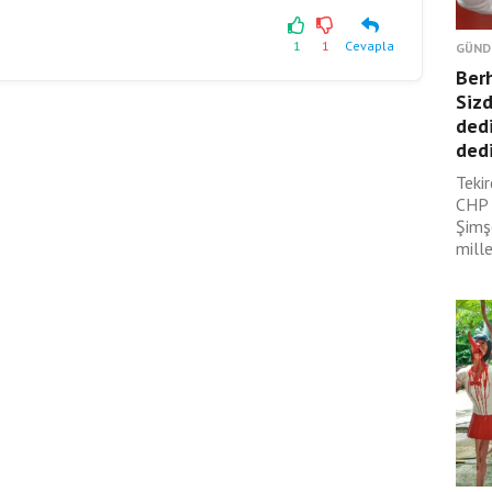
1
1
Cevapla
GÜND
Ber
Sizd
dedi
dedi
Tekir
CHP 
Şimş
mille