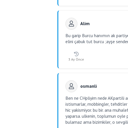
Alim
Bu garip Burcu hanımın ak parti
elini çabuk tut burcu ;ayşe sende
3 Ay Önce
osmanli
Ben ne CHpliyim nede AKpartili a
istismarlar, mobbingler, tehditler
hic yakismiyor. bu bir. ana muhal
yaparsa. ulkenin, toplumun oyle 
bulamaz ama bizimkiler, o sevgili b