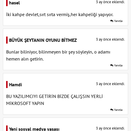
3 ay önce eklendi.
hasel
İki kahpe devlet,sırt sırta vermiş,her kahpeliği yapıyor.
Yanıtla
3 ay önce eklendi.
BÜYÜK ŞEYTANIN OYUNU BİTMEZ
Bunlar biliniyor, bilinmeyen bir şey söyleyin, o adamı
hemen alın getirin.
Yanıtla
3 ay önce eklendi.
Hamdi
BU YAZILIMCIYI GETİRİN BİZDE ÇALIŞSIN YERLİ
MİKROSOFT YAPIN
Yanıtla
3 ay önce eklendi.
Yeni sosyal medya yasası