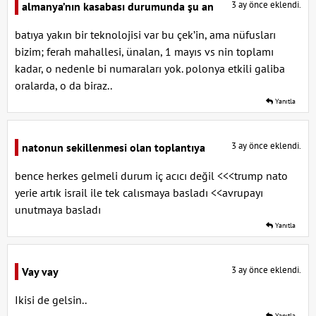
3 ay önce eklendi.
almanya’nın kasabası durumunda şu an
batıya yakın bir teknolojisi var bu çek’in, ama nüfusları
bizim; ferah mahallesi, ünalan, 1 mayıs vs nin toplamı
kadar, o nedenle bi numaraları yok. polonya etkili galiba
oralarda, o da biraz..
Yanıtla
3 ay önce eklendi.
natonun sekillenmesi olan toplantıya
bence herkes gelmeli durum iç acıcı değil <<<trump nato
yerie artık israil ile tek calısmaya basladı <<avrupayı
unutmaya basladı
Yanıtla
3 ay önce eklendi.
Vay vay
Ikisi de gelsin..
Yanıtla