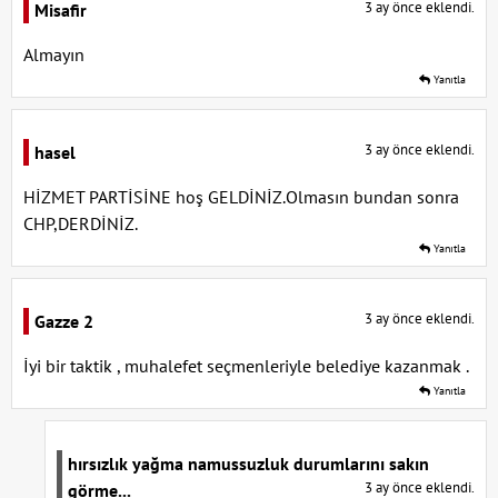
3 ay önce eklendi.
Misafir
Almayın
Yanıtla
3 ay önce eklendi.
hasel
HİZMET PARTİSİNE hoş GELDİNİZ.Olmasın bundan sonra
CHP,DERDİNİZ.
Yanıtla
3 ay önce eklendi.
Gazze 2
İyi bir taktik , muhalefet seçmenleriyle belediye kazanmak .
Yanıtla
hırsızlık yağma namussuzluk durumlarını sakın
3 ay önce eklendi.
görme...