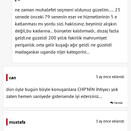
ne zaman muhalefet seçmeni oldunuz güzelim..... 23
senede önceki 79 senenin eser ve hizmetlerinin 5 e
katlanması mı yordu sizi. haklısınız. beyniniz alışkın
değil,bu kadarına... bünyeler kaldırmadı.. dozaj fazla
geldi.ne güzeldi 200 yıllık fakirlik mahrumiyet
perişanlık. orta gelir kuşağı ağır geldi. ne güzeldi
madagaskar uganda nijer kategorisi...
3 ay önce eklendi.
can
dün öyle bugün böyle konuşanlara CHP'NİN ihtiyacı yok
zaten hemen saniyede gidersende iyi edersiniz...
Yanıtla
3 ay önce eklendi.
mustafa