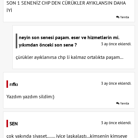
SON 1 SENENİZ CHP DEN CÜRÜKLER AYIKLANSIN DAHA
İYİ
Yanıtla
neyin son senesi paşam. eser ve hizmetlerin mi.
3 ay önce eklendi.
yıkımdan önceki son sene ?
çürükler ayıklanırsa chp li kalmaz ortalıkta paşam...
3 ay önce eklendi.
rıfkı
Yazdım yazdım sildim:)
Yanıtla
3 ay önce eklendi.
SEN
çok yakında siyaset....... iyice laşkalaştı...kimsenin kimseye