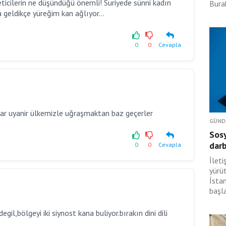
eticilerin ne düşündüğü önemli! Suriyede sünni kadın
Burak
a geldikçe yüreğim kan ağlıyor...
0
0
Cevapla
r uyanir ülkemizle uğraşmaktan baz geçerler
GÜND
Sosy
dar
0
0
Cevapla
İlet
yürü
İsta
başl
egil,bölgeyi iki siynost kana buliyor.bırakın dini dili