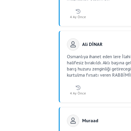
4 Ay Önce
Ali DİNAR
Osmanlıya ihanet eden lere İlah
halifesiz bırakıldı. Aklı başına
barış huzuru zenginliği getirecegi
kurtulma fırsatı veren RABBİMİN 
4 Ay Önce
Muraad