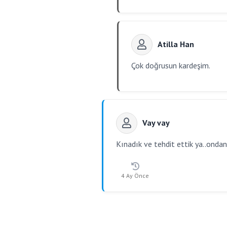
Atilla Han
Çok doğrusun kardeşim.
Vay vay
Kınadık ve tehdit ettik ya..ondand
4 Ay Önce