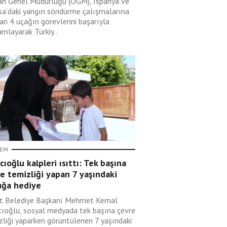
n Genel Müdürlüğü (OGM), İspanya ve
sa’daki yangın söndürme çalışmalarına
an 4 uçağın görevlerini başarıyla
mlayarak Türkiy..
EM
cıoğlu kalpleri ısıttı: Tek başına
e temizliği yapan 7 yaşındaki
uğa hediye
t Belediye Başkanı Mehmet Kemal
cıoğlu, sosyal medyada tek başına çevre
zliği yaparken görüntülenen 7 yaşındaki