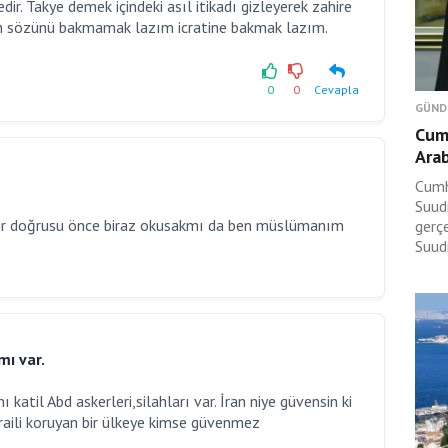
ir. Takye demek içindeki asıl itikadı gizleyerek zahire
rin sözünü bakmamak lazım icratine bakmak lazım.
0
0
Cevapla
GÜND
Cum
Arab
Cumh
Suudi
 dir doğrusu önce biraz okusakmı da ben müslümanım
gerç
Suudi
mı var.
katil Abd askerleri,silahları var. İran niye güvensin ki
israili koruyan bir ülkeye kimse güvenmez