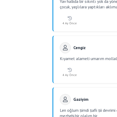
Yav halkda bir sıkıntı yok da yön
çocuk, yaşlılara yaptıkları aklım
4 Ay Önce
Cengiz
Kıyamet alameti umarım mollala
4 Ay Önce
Gaziyim
Len oğlum ṣimdi ṣafii ṣii devrimi d
mezhebi.bir olalım bir.