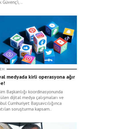
 Güvenç'i, ..
EM
al medyada kirli operasyona ağır
be!
işim Başkanlığı koordinasyonunda
tülen dijital medya çalışmaları ve
nbul Cumhuriyet Başsavcılığınca
atılan soruşturma kapsam..