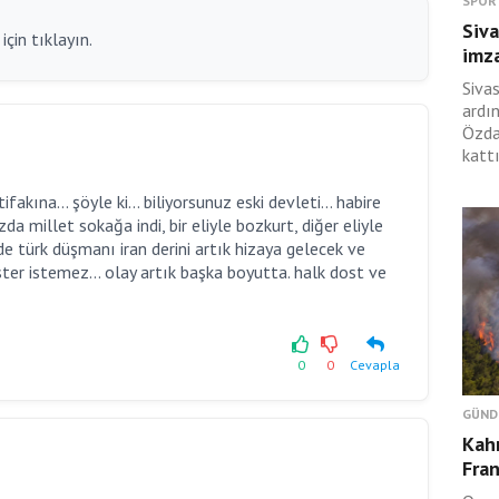
SPOR
Siva
çin tıklayın.
imza
Siva
ardı
Özda
kattı
akına... şöyle ki... biliyorsunuz eski devleti... habire
a millet sokağa indi, bir eliyle bozkurt, diğer eliyle
i de türk düşmanı iran derini artık hizaya gelecek ve
ster istemez... olay artık başka boyutta. halk dost ve
0
0
Cevapla
GÜND
Kah
Fran