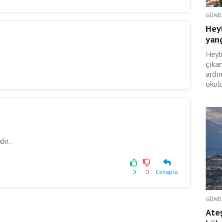
GÜND
Hey
yan
Heyb
çıka
ardı
okulu
ır..
0
0
Cevapla
GÜND
Ateş