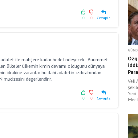
0
0
Cevapla
GÜND
Özgü
i adalet ile mahşere kadar bedel ödeyecek . Buümmet
iddi
 gelen ülkeler ülkemin kimin devamı oldugunu dünyaya
Para
nin idrakine varanlar bu ilahi adaletin ızdırabından
mucizesini degerlendirir.
Veli 
şeki
Yeni
0
0
Cevapla
Mecli