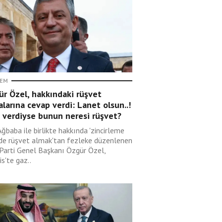
EM
r Özel, hakkındaki rüşvet
alarına cevap verdi: Lanet olsun..!
 verdiyse bunun neresi rüşvet?
Ağbaba ile birlikte hakkında 'zincirleme
lde rüşvet almak'tan fezleke düzenlenen
 Parti Genel Başkanı Özgür Özel,
s'te gaz..