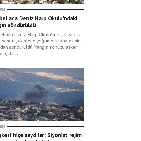
EM
beliada Deniz Harp Okulu'ndaki
gın söndürüldü
eliada Deniz Harp Okulu'nun çatısında
n yangın, ekiplerin yoğun müdahalesinin
ndan söndürüldü. Yangın sonucu askeri
n çatıs..
EM
kesi hiçe saydılar! Siyonist rejim