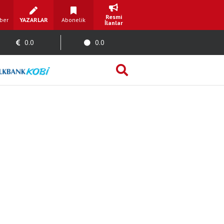
Resmi
ber
YAZARLAR
Abonelik
İlanlar
0.0
0.0