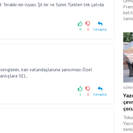
Orma
 Terakki nin rüyası Şii ler ve Sünni Türkleri tek çatıda
Fran
katıl
tama
0
0
Cevapla
 sevgisinin, iran vatandaşlaruna yansıması.Özel
anlışlara SEL.
GÜND
1
0
Cevapla
Yazı
çevr
çoc
Toka
Yazı
temi