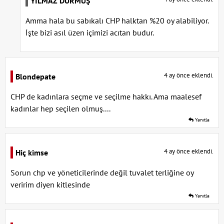
YILMAZ DURMUŞ
Amma hala bu sabıkalı CHP halktan %20 oy alabiliyor.
İşte bizi asıl üzen içimizi acıtan budur.
4 ay önce eklendi.
Blondepate
CHP de kadınlara seçme ve seçilme hakkı. Ama maalesef
kadınlar hep seçilen olmuş....
Yanıtla
4 ay önce eklendi.
Hiç kimse
Sorun chp ve yöneticilerinde değil tuvalet terliğine oy
veririm diyen kitlesinde
Yanıtla