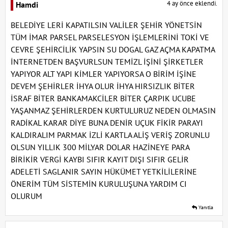
4 ay önce eklendi.
Hamdi
BELEDİYE LERİ KAPATILSIN VALİLER ŞEHİR YÖNETSİN
TÜM İMAR PARSEL PARSELESYON İŞLEMLERİNİ TOKİ VE
CEVRE ŞEHİRCİLİK YAPSIN SU DOGAL GAZ AÇMA KAPATMA
İNTERNETDEN BAŞVURLSUN TEMİZL İŞİNİ ŞİRKETLER
YAPIYOR ALT YAPI KİMLER YAPIYORSA O BİRİM İŞİNE
DEVEM ŞEHİRLER İHYA OLUR İHYA HIRSIZLIK BİTER
İSRAF BİTER BANKAMAKCİLER BİTER ÇARPIK UCUBE
YAŞANMAZ ŞEHİRLERDEN KURTULURUZ NEDEN OLMASIN
RADİKAL KARAR DİYE BUNA DENİR UÇUK FİKİR PARAYI
KALDIRALIM PARMAK İZLİ KARTLA ALİŞ VERİŞ ZORUNLU
OLSUN YILLIK 300 MİLYAR DOLAR HAZİNEYE PARA
BİRİKİR VERGİ KAYBI SIFIR KAYIT DIŞI SIFIR GELİR
ADELETİ SAGLANIR SAYIN HÜKÜMET YETKİLİLERİNE
ÖNERİM TÜM SİSTEMİN KURULUŞUNA YARDIM CI
OLURUM
Yanıtla