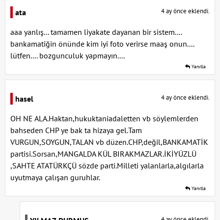
4 ay önce eklendi.
ata
aaa yanlış... tamamen liyakate dayanan bir sistem....
bankamatiğin önünde kim iyi foto verirse maaş onun....
lütfen.... bozgunculuk yapmayın....
Yanıtla
4 ay önce eklendi.
hasel
OH NE ALA.Haktan,hukuktaniadaletten vb söylemlerden
bahseden CHP ye bak ta hizaya gel.Tam
VURGUN,SOYGUN,TALAN vb düzen.CHP,değil,BANKAMATİK
partisi.Sorsan,MANGALDA KÜL BIRAKMAZLAR.İKİYÜZLÜ
,SAHTE ATATÜRKÇÜ sözde parti.Milleti yalanlarla,algılarla
uyutmaya çalışan guruhlar.
Yanıtla
4 ay önce eklendi.