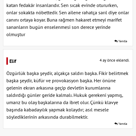
katan fedakâr insanlarıdır. Sen sıcak evinde otururken,
onlar sokakta nöbettedir. Sen ailene rahatça sarıl diye onlar
canını ortaya koyar. Buna rağmen hakaret etmeyi marifet
sananların bugün enselenmesi son derece yerinde
olmuştur
Yanıtla
4 ay önce eklendi.
Elif
Özgürlük başka şeydir, alçakça saldırı başka. Fikir belirtmek
başka şeydir, küfür ve provokasyon başka. Her önüne
gelenin ekran arkasına geçip devletin kurumlarına
saldırdığı günler geride kalmalı. Hukuk gerekeni yapmış,
umarız bu olay başkalarına da ibret olur. Çünkü klavye
başında kabadayılık yapmak kolaydır; asıl mesele
söylediklerinin arkasında durabilmektir.
Yanıtla