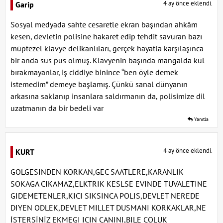
4 ay önce eklendi.
Garip
Sosyal medyada sahte cesaretle ekran başından ahkâm
kesen, devletin polisine hakaret edip tehdit savuran bazı
müptezel klavye delikanlıları, gerçek hayatla karşılaşınca
bir anda sus pus olmuş. Klavyenin başında mangalda kül
bırakmayanlar, iş ciddiye binince “ben öyle demek
istemedim” demeye başlamış. Çünkü sanal dünyanın
arkasına saklanıp insanlara saldırmanın da, polisimize dil
uzatmanın da bir bedeli var
Yanıtla
4 ay önce eklendi.
KURT
GOLGESINDEN KORKAN,GEC SAATLERE,KARANLIK
SOKAGA CIKAMAZ,ELKTRIK KESLSE EVINDE TUVALETINE
GIDEMETENLER,KICI SIKSINCA POLIS,DEVLET NEREDE
DIYEN ODLEK,DEVLET MILLET DUSMANI KORKAKLAR,NE
İSTERSİNİZ EKMEGI ICIN CANINI,BILE COLUK