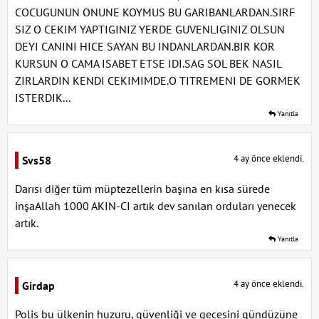
COCUGUNUN ONUNE KOYMUS BU GARIBANLARDAN.SIRF
SIZ O CEKIM YAPTIGINIZ YERDE GUVENLIGINIZ OLSUN
DEYI CANINI HICE SAYAN BU INDANLARDAN.BIR KOR
KURSUN O CAMA ISABET ETSE IDI.SAG SOL BEK NASIL
ZIRLARDIN KENDI CEKIMIMDE.O TITREMENI DE GORMEK
ISTERDIK...
Yanıtla
4 ay önce eklendi.
Svs58
Darısı diğer tüm müptezellerin başına en kısa sürede
inşaAllah 1000 AKIN-CI artık dev sanılan orduları yenecek
artık.
Yanıtla
4 ay önce eklendi.
Girdap
Polis bu ülkenin huzuru, güvenliği ve gecesini gündüzüne