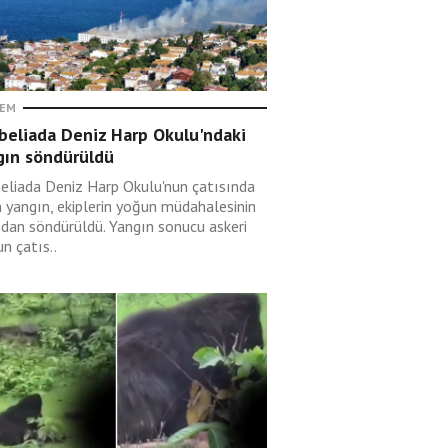
EM
beliada Deniz Harp Okulu'ndaki
gın söndürüldü
eliada Deniz Harp Okulu'nun çatısında
n yangın, ekiplerin yoğun müdahalesinin
ndan söndürüldü. Yangın sonucu askeri
n çatıs..