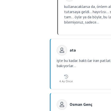
kullanacaklarsa da, önlem alı
tutarsaya geldi... hayırlısı.
tam... öyle ya da böyle, bu l
bilemiyoruz, sadece...
ata
işte bu kadar. baktılar iran patl
bakıyorlar...
4 Ay Önce
Osman Genç