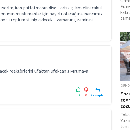
Orma
Fran
yorlar, iran patlatmasın diye... artık iş kim elini çabuk
katıl
.. sonucun müslümanlar için hayırlı olacağına inancımız
tama
anetli toplum silinip gidecek... zamanını, zeminini
atacak reaktörlerini ufaktan ufaktan sıyırtmaya
GÜND
Yazı
0
0
Cevapla
çevr
çoc
Toka
Yazı
temi