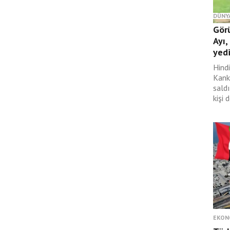
DÜNY
Gör
Ayı,
yed
Hind
Kank
saldı
kişi 
EKON