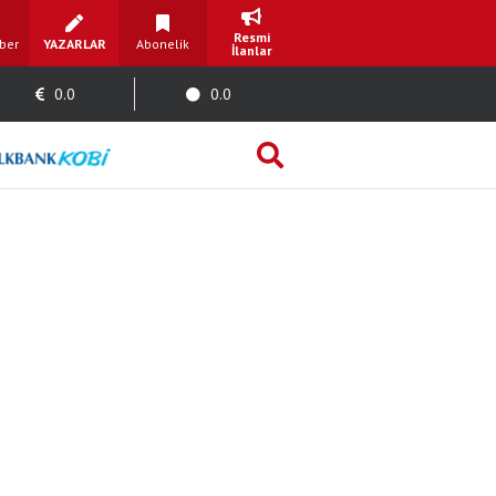
Resmi
ber
YAZARLAR
Abonelik
İlanlar
0.0
0.0