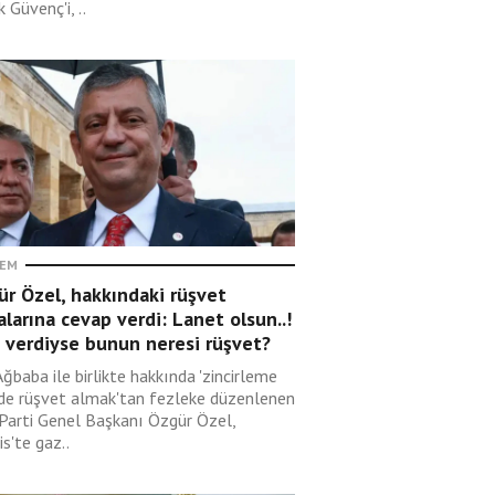
 Güvenç'i, ..
EM
r Özel, hakkındaki rüşvet
alarına cevap verdi: Lanet olsun..!
 verdiyse bunun neresi rüşvet?
Ağbaba ile birlikte hakkında 'zincirleme
lde rüşvet almak'tan fezleke düzenlenen
 Parti Genel Başkanı Özgür Özel,
s'te gaz..