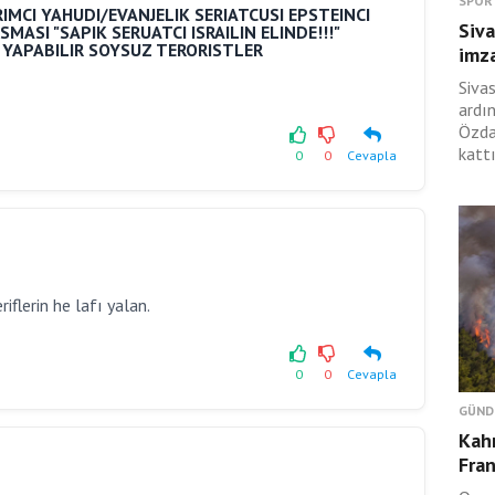
SPOR
RIMCI YAHUDI/EVANJELIK SERIATCUSI EPSTEINCI
Siva
SMASI "SAPIK SERUATCI ISRAILIN ELINDE!!!"
 YAPABILIR SOYSUZ TERORISTLER
imza
Siva
ardı
Özda
kattı
0
0
Cevapla
iflerin he lafı yalan.
0
0
Cevapla
GÜND
Kah
Fran