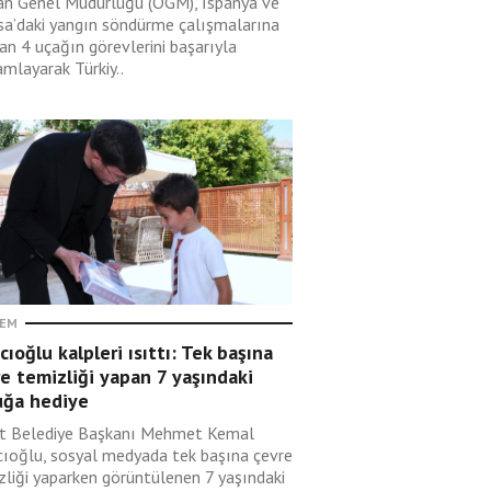
n Genel Müdürlüğü (OGM), İspanya ve
sa’daki yangın söndürme çalışmalarına
an 4 uçağın görevlerini başarıyla
mlayarak Türkiy..
EM
cıoğlu kalpleri ısıttı: Tek başına
e temizliği yapan 7 yaşındaki
uğa hediye
t Belediye Başkanı Mehmet Kemal
cıoğlu, sosyal medyada tek başına çevre
zliği yaparken görüntülenen 7 yaşındaki