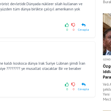
Burak
erörist devletidir.Dünyada nükleer silah kullanan ve
 yüzden tüm dünya birlikte çalışıl amerikanın yok
0
0
Cevapla
GÜND
ne kaldı koskoca dünya Irak Suriye Lübnan şimdi İran
Özgü
ürkiye ???????? ye musallat olacaklar Bir ve beraber
iddi
Para
Veli 
şeki
0
0
Cevapla
Yeni
Mecli