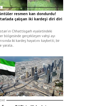
A
üntüler resmen kan dondurdu!
 tarlada çalışan iki kardeşi diri diri
i
istan'ın Chhattisgarh eyaletindeki
er bölgesinde gerçekleşen vahşi ayı
rısında iki kardeş hayatını kaybetti, bir
de yarala..
OMI