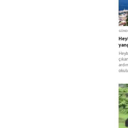
GÜND
Hey
yan
Heyb
çıka
ardı
okulu