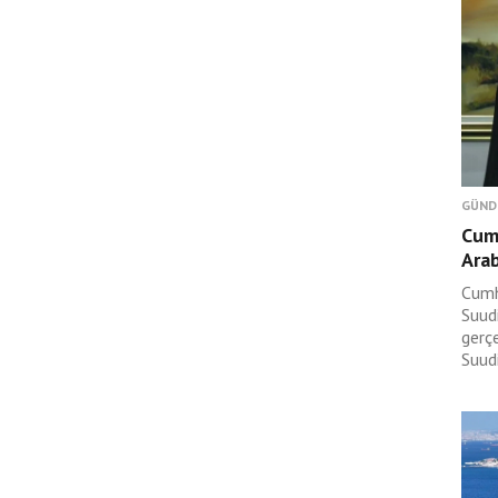
GÜND
Cum
Arab
Cumh
Suudi
gerç
Suudi