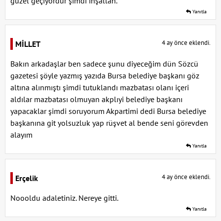
güzel geçiyordur şimdi inşallah.
Yanıtla
4 ay önce eklendi.
MİLLET
Bakın arkadaşlar ben sadece şunu diyeceğim dün Sözcü
gazetesi şöyle yazmış yazıda Bursa belediye başkanı göz
altına alınmıştı şimdi tutuklandı mazbatası olanı içeri
aldılar mazbatası olmuyan akplıyi belediye başkanı
yapacaklar şimdi soruyorum Akpartimi dedi Bursa belediye
başkanına git yolsuzluk yap rüşvet al bende seni görevden
alayım
Yanıtla
4 ay önce eklendi.
Erçelik
Noooldu adaletiniz. Nereye gitti.
Yanıtla