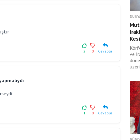
DÜNY
Muta
Irak
ıştır
Kesi
Körf
2
0
Cevapla
ve I
döne
üzeri
 yapmalıydı
erseydi
1
0
Cevapla
GÜND