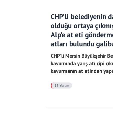
CHP’li belediyenin d
olduğu ortaya çıkmış
Alp’e at eti gönderme
atları bulundu gali
CHP’li Mersin Büyükşehir Be
kavurmada yarış atı çipi çık
kavurmanın at etinden yapı
13 Yorum