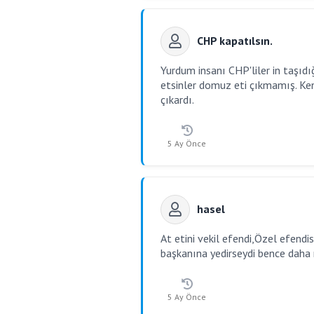
CHP kapatılsın.
Yurdum insanı CHP'liler in taşıdı
etsinler domuz eti çıkmamış. Ke
çıkardı.
5 Ay Önce
hasel
At etini vekil efendi,Özel efend
başkanına yedirseydi bence daha 
5 Ay Önce