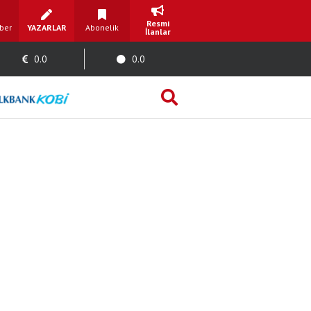
Resmi
ber
YAZARLAR
Abonelik
İlanlar
0.0
0.0