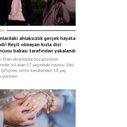
EM
nlardaki ahlaksızlık gerçek hayata
adı! Reşit olmayan kızla dizi
ncusu babası tarafından yakalandı
l D’nin ekranlarda boy gösteren
erinde rol alan 17 yaşındaki oyuncu Ülkü
 Çiftçi'nin, sette kendisinden 10 yaş
 partneri ..