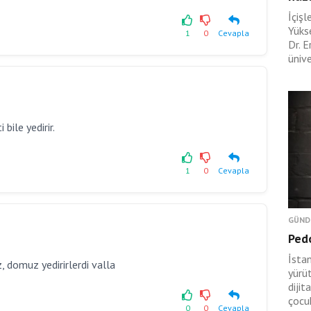
İçişl
Yüks
1
0
Cevapla
Dr. E
ünive
bile yedirir.
1
0
Cevapla
GÜND
Pedo
İsta
, domuz yedirirlerdi valla
yürü
diji
çocuk
0
0
Cevapla