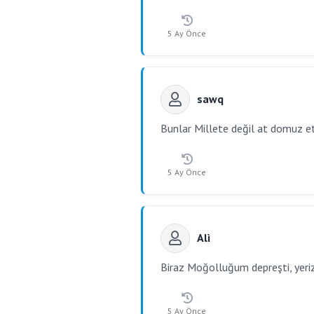
5 Ay Önce
sawq
Bunlar Millete değil at domuz eti 
5 Ay Önce
Alì
Biraz Moğolluğum depreşti, yeriz
5 Ay Önce