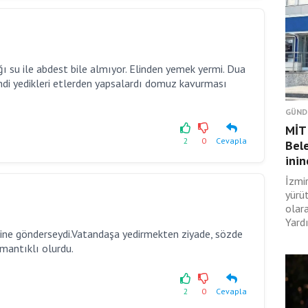
ğı su ile abdest bile almıyor. Elinden yemek yermi. Dua
ndi yedikleri etlerden yapsalardı domuz kavurması
GÜND
MİT 
2
0
Cevapla
Bele
ini
İzmi
yürü
olar
Yard
isine gönderseydi.Vatandaşa yedirmekten ziyade, sözde
mantıklı olurdu.
2
0
Cevapla