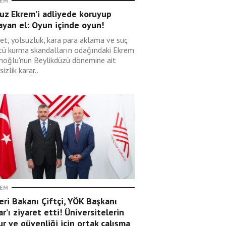
EM
uz Ekrem’i adliyede koruyup
ayan el: Oyun içinde oyun!
et, yolsuzluk, kara para aklama ve suç
tü kurma skandalların odağındaki Ekrem
oğlu'nun Beylikdüzü dönemine ait
sizlik karar..
EM
leri Bakanı Çiftçi, YÖK Başkanı
r’ı ziyaret etti! Üniversitelerin
r ve güvenliği için ortak çalışma