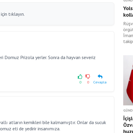
GÜND
Yols
çin tıklayın.
koll
Rüşv
örgü
İmam
takip
leri Domuz Prizola yerler. Sonra da hayvan severiz
0
0
Cevapla
GÜND
İçiş
llı atların kemikleri bile kalmamıştır. Onlar da sucuk
Özva
omuz eti de yedirir insanımıza.
huzu