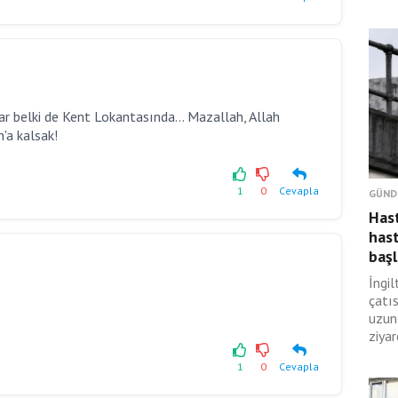
r belki de Kent Lokantasında... Mazallah, Allah
'a kalsak!
1
0
Cevapla
GÜND
Hast
hast
başl
İngil
çatıs
uzun
ziyar
1
0
Cevapla