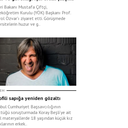
eri Bakanı Mustafa Çiftçi,
eköğretim Kurulu (YÖK) Başkanı Prof.
rol Özvar'ı ziyaret etti. Görüşmede
rsitelerin huzur ve g..
EM
fili sapığa yeniden gözaltı
nbul Cumhuriyet Başsavcılığının
ttüğü soruşturmada Koray Beşli’ye ait
tal materyallerde 18 yaşından küçük kız
larının erkek..