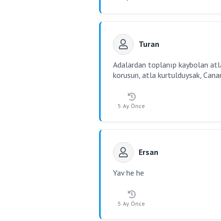
Turan
Adalardan toplanıp kaybolan atla
korusun, atla kurtulduysak, Canan
5 Ay Önce
Ersan
Yav he he
5 Ay Önce