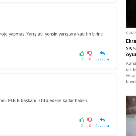
GÜND
proje yapmaz. Yarış atı yensin yarışlara katılın birinci
Ekra
sıçr
oyu
2
0
Cevapla
Kana
dizil
Hilal
büyük
meli M.B.B başkanı istifa edene kadar haberi
2
0
Cevapla