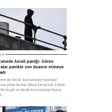
EM
anede Azrail paniği: Gören
alar panikle son duasını etmeye
adı
tere'de 'Azrail' kostümüyle hastane
ına çıkan bir kişi ülkeyi karıştırdı. Elinde
 bir bıçak ve Azrail kostümüyle hasta,
e..