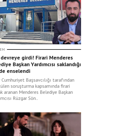
EM
devreye girdi! Firari Menderes
diye Başkan Yardımcısı saklandığı
nde enselendi
r Cumhuriyet Başsavcılığı tarafından
tülen soruşturma kapsamında firari
ak aranan Menderes Belediye Başkan
ımcısı Rüzgar Sön..