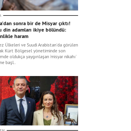
A
’dan sonra bir de Misyar çıktı!
lı din adamları ikiye bölündü:
nlikle haram
ez Ülkeleri ve Suudi Arabistan’da görülen
rak Kürt Bölgesel yönetiminde son
mde oldukça yaygınlaşan ‘misyar nikahı’
ne başl..
EM