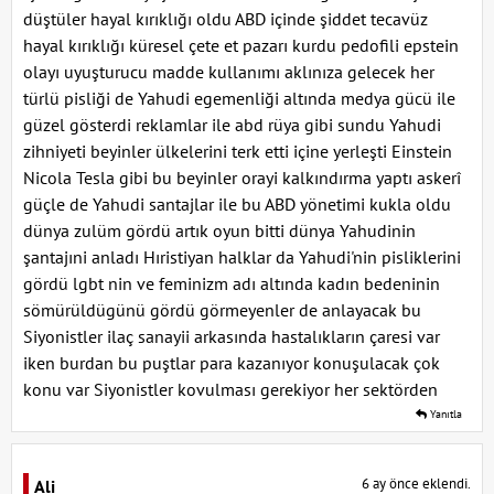
düştüler hayal kırıklığı oldu ABD içinde şiddet tecavüz
hayal kırıklığı küresel çete et pazarı kurdu pedofili epstein
olayı uyuşturucu madde kullanımı aklınıza gelecek her
türlü pisliği de Yahudi egemenliği altında medya gücü ile
güzel gösterdi reklamlar ile abd rüya gibi sundu Yahudi
zihniyeti beyinler ülkelerini terk etti içine yerleşti Einstein
Nicola Tesla gibi bu beyinler orayi kalkındırma yaptı askerî
güçle de Yahudi santajlar ile bu ABD yönetimi kukla oldu
dünya zulüm gördü artık oyun bitti dünya Yahudinin
şantajıni anladı Hıristiyan halklar da Yahudi'nin pisliklerini
gördü lgbt nin ve feminizm adı altında kadın bedeninin
sömürüldügünü gördü görmeyenler de anlayacak bu
Siyonistler ilaç sanayii arkasında hastalıkların çaresi var
iken burdan bu puştlar para kazanıyor konuşulacak çok
konu var Siyonistler kovulması gerekiyor her sektörden
Yanıtla
6 ay önce eklendi.
Ali