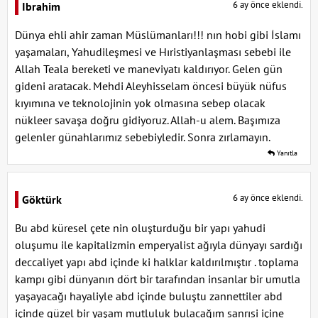
6 ay önce eklendi.
Ibrahim
Dünya ehli ahir zaman Müslümanları!!! nın hobi gibi İslamı
yaşamaları, Yahudileşmesi ve Hıristiyanlaşması sebebi ile
Allah Teala bereketi ve maneviyatı kaldırıyor. Gelen gün
gideni aratacak. Mehdi Aleyhisselam öncesi büyük nüfus
kıyımına ve teknolojinin yok olmasına sebep olacak
nükleer savaşa doğru gidiyoruz. Allah-u alem. Başımıza
gelenler günahlarımız sebebiyledir. Sonra zırlamayın.
Yanıtla
6 ay önce eklendi.
Göktürk
Bu abd küresel çete nin oluşturduğu bir yapı yahudi
oluşumu ile kapitalizmin emperyalist ağıyla dünyayı sardığı
deccaliyet yapı abd içinde ki halklar kaldırılmıştır . toplama
kampı gibi dünyanın dört bir tarafından insanlar bir umutla
yaşayacağı hayaliyle abd içinde buluştu zannettiler abd
içinde güzel bir yaşam mutluluk bulacağım sanrısi içine