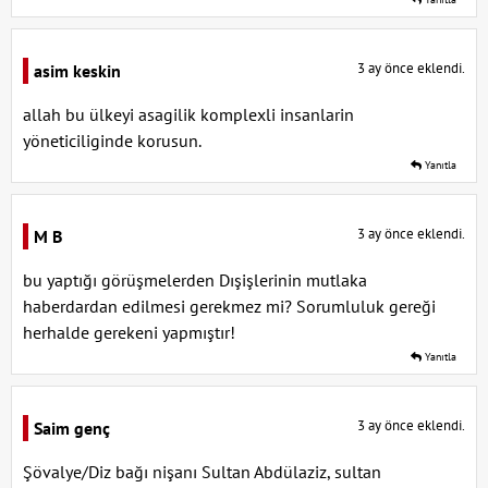
3 ay önce eklendi.
asim keskin
allah bu ülkeyi asagilik komplexli insanlarin
yöneticiliginde korusun.
Yanıtla
3 ay önce eklendi.
M B
bu yaptığı görüşmelerden Dışişlerinin mutlaka
haberdardan edilmesi gerekmez mi? Sorumluluk gereği
herhalde gerekeni yapmıştır!
Yanıtla
3 ay önce eklendi.
Saim genç
Şövalye/Diz bağı nişanı Sultan Abdülaziz, sultan