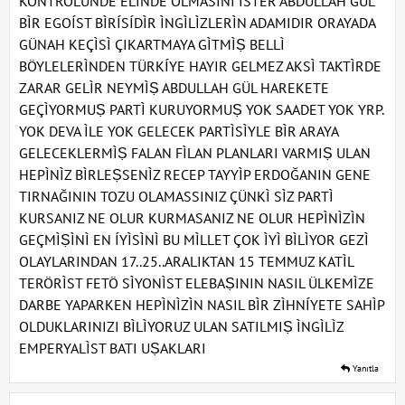
KONTROLUNDE ELÌNDE OLMASINI ÌSTER ABDULLAH GÜL
BÌR EGOÍST BÌRÍSÍDÌR ÌNGÌLÌZLERÌN ADAMIDIR ORAYADA
GÜNAH KEÇÌSÌ ÇIKARTMAYA GÌTMÌṢ BELLÌ
BÖYLELERÌNDEN TÜRKÍYE HAYIR GELMEZ AKSÌ TAKTÌRDE
ZARAR GELÌR NEYMÌṢ ABDULLAH GÜL HAREKETE
GEÇÌYORMUṢ PARTÌ KURUYORMUṢ YOK SAADET YOK YRP.
YOK DEVA ÌLE YOK GELECEK PARTÌSÌYLE BÌR ARAYA
GELECEKLERMÌṢ FALAN FÌLAN PLANLARI VARMIṢ ULAN
HEPÌNÌZ BÌRLEṢSENÌZ RECEP TAYYÌP ERDOĞANIN GENE
TIRNAĞININ TOZU OLAMASSINIZ ÇÜNKÌ SÌZ PARTÌ
KURSANIZ NE OLUR KURMASANIZ NE OLUR HEPÌNÌZÌN
GEÇMÌṢÌNÌ EN ÍYÌSÌNÌ BU MÌLLET ÇOK ÌYÌ BÌLÌYOR GEZÌ
OLAYLARINDAN 17..25..ARALIKTAN 15 TEMMUZ KATÌL
TERÖRÌST FETÖ SÌYONÌST ELEBAṢININ NASIL ÜLKEMÌZE
DARBE YAPARKEN HEPÌNÌZÌN NASIL BÌR ZÌHNÍYETE SAHÌP
OLDUKLARINIZI BÌLÌYORUZ ULAN SATILMIṢ ÌNGÌLÌZ
EMPERYALÌST BATI UṢAKLARI
Yanıtla