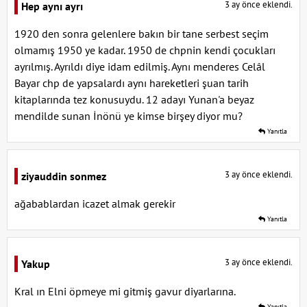
3 ay önce eklendi.
Hep aynı ayrı
1920 den sonra gelenlere bakın bir tane serbest seçim
olmamış 1950 ye kadar. 1950 de chpnin kendi çocukları
ayrılmış. Ayrıldı diye idam edilmiş. Aynı menderes Celâl
Bayar chp de yapsalardı aynı hareketleri şuan tarih
kitaplarında tez konusuydu. 12 adayı Yunan'a beyaz
mendilde sunan İnönü ye kimse birşey diyor mu?
Yanıtla
3 ay önce eklendi.
ziyauddin sonmez
ağabablardan icazet almak gerekir
Yanıtla
3 ay önce eklendi.
Yakup
Kral ın Elni öpmeye mi gitmiş gavur diyarlarına.
Yanıtla