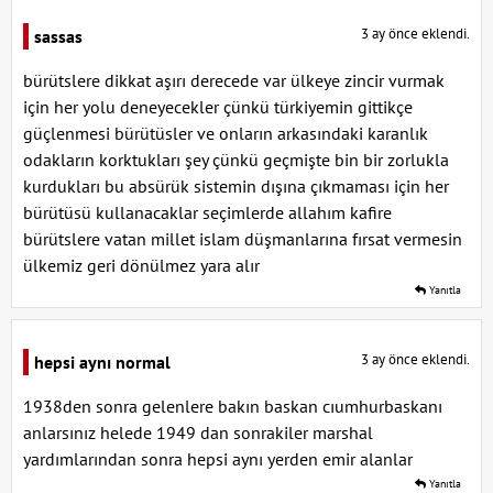
3 ay önce eklendi.
sassas
bürütslere dikkat aşırı derecede var ülkeye zincir vurmak
için her yolu deneyecekler çünkü türkiyemin gittikçe
güçlenmesi bürütüsler ve onların arkasındaki karanlık
odakların korktukları şey çünkü geçmişte bin bir zorlukla
kurdukları bu absürük sistemin dışına çıkmaması için her
bürütüsü kullanacaklar seçimlerde allahım kafire
bürütslere vatan millet islam düşmanlarına fırsat vermesin
ülkemiz geri dönülmez yara alır
Yanıtla
3 ay önce eklendi.
hepsi aynı normal
1938den sonra gelenlere bakın baskan cıumhurbaskanı
anlarsınız helede 1949 dan sonrakiler marshal
yardımlarından sonra hepsi aynı yerden emir alanlar
Yanıtla