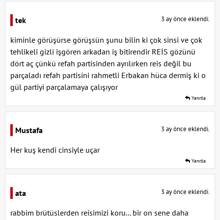
3 ay önce eklendi.
tek
kiminle görüşürse görüşsün şunu bilin ki çok sinsi ve çok
tehlikeli gizli işgören arkadan iş bitirendir REİS gözünü
dört aç çünkü refah partisinden ayrılırken reis değil bu
parçaladı refah partisini rahmetli Erbakan hüca dermiş ki o
gül partiyi parçalamaya çalışıyor
Yanıtla
3 ay önce eklendi.
Mustafa
Her kuş kendi cinsiyle uçar
Yanıtla
3 ay önce eklendi.
ata
rabbim brütüslerden reisimizi koru... bir on sene daha