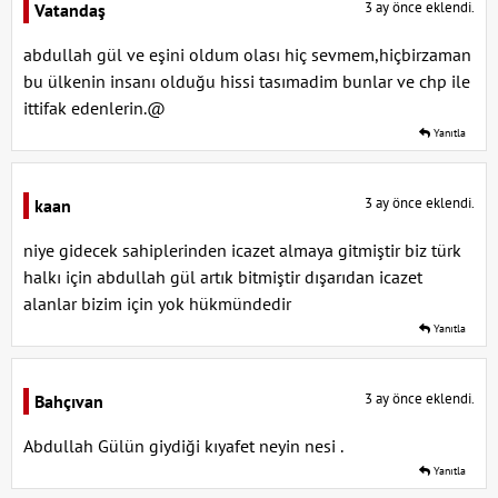
3 ay önce eklendi.
Vatandaş
abdullah gül ve eşini oldum olası hiç sevmem,hiçbirzaman
bu ülkenin insanı olduğu hissi tasımadim bunlar ve chp ile
ittifak edenlerin.@
Yanıtla
3 ay önce eklendi.
kaan
niye gidecek sahiplerinden icazet almaya gitmiştir biz türk
halkı için abdullah gül artık bitmiştir dışarıdan icazet
alanlar bizim için yok hükmündedir
Yanıtla
3 ay önce eklendi.
Bahçıvan
Abdullah Gülün giydiği kıyafet neyin nesi .
Yanıtla