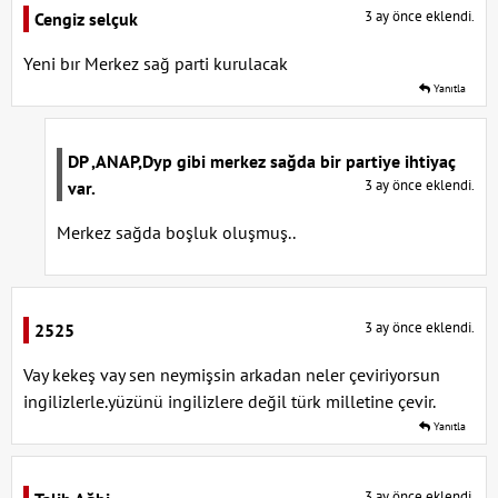
3 ay önce eklendi.
Cengiz selçuk
Yeni bır Merkez sağ parti kurulacak
Yanıtla
DP ,ANAP,Dyp gibi merkez sağda bir partiye ihtiyaç
3 ay önce eklendi.
var.
Merkez sağda boşluk oluşmuş..
3 ay önce eklendi.
2525
Vay kekeş vay sen neymişsin arkadan neler çeviriyorsun
ingilizlerle.yüzünü ingilizlere değil türk milletine çevir.
Yanıtla
3 ay önce eklendi.