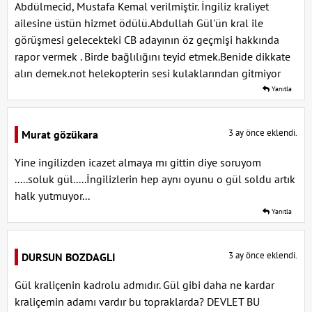
Abdülmecid, Mustafa Kemal verilmiştir. İngiliz kraliyet
ailesine üstün hizmet ödülü.Abdullah Gül'ün kral ile
görüşmesi gelecekteki CB adayının öz geçmişi hakkında
rapor vermek . Birde bağlılığını teyid etmek.Benide dikkate
alın demek.not helekopterin sesi kulaklarından gitmiyor
Yanıtla
3 ay önce eklendi.
Murat gözükara
Yine ingilizden icazet almaya mı gittin diye soruyom
.....soluk gül.....İngilizlerin hep aynı oyunu o gül soldu artık
halk yutmuyor...
Yanıtla
3 ay önce eklendi.
DURSUN BOZDAGLI
Gül kraliçenin kadrolu admıdır. Gül gibi daha ne kardar
kraliçemin adamı vardır bu topraklarda? DEVLET BU