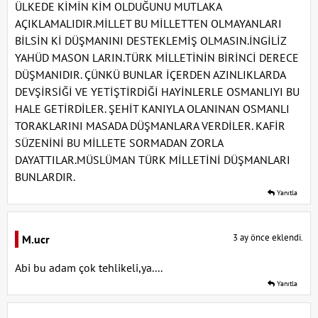
ÜLKEDE KİMİN KİM OLDUĞUNU MUTLAKA
AÇIKLAMALIDIR.MİLLET BU MİLLETTEN OLMAYANLARI
BİLSİN Kİ DÜŞMANINI DESTEKLEMİŞ OLMASIN.İNGİLİZ
YAHÜD MASON LARIN.TÜRK MİLLETİNİN BİRİNCİ DERECE
DÜŞMANIDIR. ÇÜNKÜ BUNLAR İÇERDEN AZINLIKLARDA
DEVŞİRSİĞİ VE YETİŞTİRDİĞİ HAYİNLERLE OSMANLIYI BU
HALE GETİRDİLER. ŞEHİT KANIYLA OLANINAN OSMANLI
TORAKLARINI MASADA DÜŞMANLARA VERDİLER. KAFİR
SÜZENİNİ BU MİLLETE SORMADAN ZORLA
DAYATTILAR.MÜSLÜMAN TÜRK MİLLETİNİ DÜŞMANLARI
BUNLARDIR.
Yanıtla
3 ay önce eklendi.
M.ucr
Abi bu adam çok tehlikeli,ya....
Yanıtla