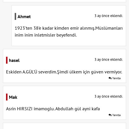
3 ay önce eklendi.
Ahmet
1923'ten 38'e kadar kimden emir alınmış.Müslümanları
inim inim inletmisler beyefendi.
3 ay önce eklendi.
hasel
Eskiden A.GÜL'Ü severdim.Şimdi ülkem için güven vermiyor.
Yanıtla
3 ay önce eklendi.
Mak
Asrin HIRSIZI imamoglu. Abdullah gül ayni kafa
Yanıtla