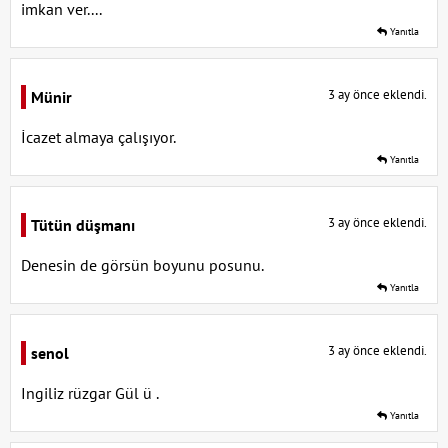
imkan ver....
Yanıtla
3 ay önce eklendi.
Münir
İcazet almaya çalışıyor.
Yanıtla
3 ay önce eklendi.
Tütün düşmanı
Denesin de görsün boyunu posunu.
Yanıtla
3 ay önce eklendi.
senol
Ingiliz rüzgar Gül ü .
Yanıtla