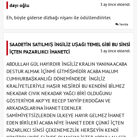
3 ay önce eklendi.
dayı oğlu
Eh, böyle giderse dizbağı nişanı ile ödüllendirirler.
Yanıtla
SAADETÌN SATILMIṢ ÌNGÌLÌZ UṢAĞI TEMEL GÌBÌ BU SÌNSÌ
3 ay önce eklendi.
ÌÇTEN PAZARLIKCI ÌHANETCÌ
ABDULLAH GÜL HAYIRDIR ÌNGÌLÌZ KRALIN YANINA ACABA
DESTUR ALMAK ÌÇÌNMÌ GÌTMÌṢMÌDÌR ACABA MALUM
CUMHURBAṢKANLIĞI DÖNEMÌNDEDE ÌNGÌLÌZ
KRALÍYETLERÌYLE HAṢIR NEṢÌRDÌ BU KENDÌNÌ BÌLMEZ
NEKADAR CIVIK NEKADAR YAĞCI BÌRÌ OLDUĞUNU
GÖSTERÌYOR AKP'YE RECEP TAYYÌP ERDOĞAN VE
ARKADAṢLARINA ÌHANET EDENLER
SAMÌMÌYETSÌZLERDEN ÜLKEYE HAYIR GELMEZ ÌHANET
EDEN BÌRÌLERÌ ACABA NÌYE ÌHANET EDER ÇÜNKÌ ÌÇTEN
PAZARLIKCI SÌNSÌ ÇEKENEMEZLÌK HERṢEYÌN KENDÌ