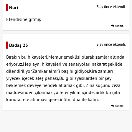
3 ay önce eklendi.
Nuri
Efendisine gitmiş
Yanıtla
3 ay önce eklendi.
Dadaş 25
Bırakın bu hikayeleri,Memur emeklisi olarak zamlar altında
eriyoruz.Hep aynı hikayeleri ve senaryoları nakarat şekilde
dilendiriliyor.Zamkar almıß başını gidiyor.Kira zamları
yiyecek içecek ateş pahası,Bu gibi syasilarden bir şey
beklemek deveye hendek atlamak gibi, Zina suçunu ceza
maddesinden çıkarmak , aileler yıkım içinde, artık bu gibi
konular ele alınması gerekir Slm dua ile kalın.
Yanıtla