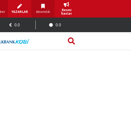
Resmi
ber
YAZARLAR
Abonelik
İlanlar
0.0
0.0