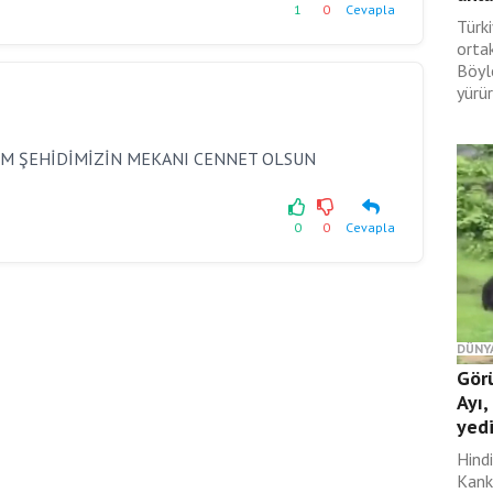
1
0
Cevapla
Türki
orta
Böyl
yürür
İM ŞEHİDİMİZİN MEKANI CENNET OLSUN
0
0
Cevapla
DÜNY
Gör
Ayı,
yed
Hind
Kank