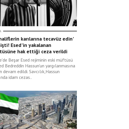
A
aliflerin karılarına tecavüz edin'
şti! Esed'in yakalanan
üsüne hak ettiği ceza verildi
ye'de Beşar Esed rejiminin eski müftüsü
d Bedreddin Hassun'un yargılanmasına
n devam edildi. Savcılık,Hassun
ında idam cezas..