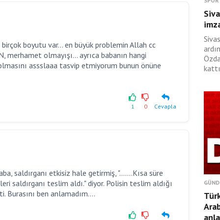
SPOR
Siva
imza
Siva
 birçok boyutu var... en büyük problemin Allah cc
ardı
AN, merhamet olmayışı... ayrıca babanın hangi
Özda
ı olmasını assslaaa tasvip etmiyorum bunun önüne
kattı
1
0
Cevapla
a, saldırganı etkisiz hale getirmiş, ".......Kısa süre
eri saldırganı teslim aldı." diyor. Polisin teslim aldığı
GÜND
tti. Burasını ben anlamadım....
Türk
Ara
anl