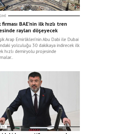
OMI
 firması BAE’nin ilk hızlı tren
esinde rayları döşeyecek
şik Arap Emirlikleri’nin Abu Dabi ile Dubai
ndaki yolculuğu 30 dakikaya indirecek ilk
ek hızlı demiryolu projesinde
malar..
EM