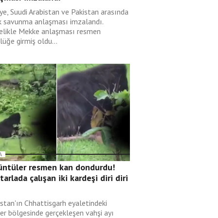
ye, Suudi Arabistan ve Pakistan arasında
k savunma anlaşması imzalandı.
elikle Mekke anlaşması resmen
lüğe girmiş oldu...
A
üntüler resmen kan dondurdu!
 tarlada çalışan iki kardeşi diri diri
i
istan'ın Chhattisgarh eyaletindeki
er bölgesinde gerçekleşen vahşi ayı