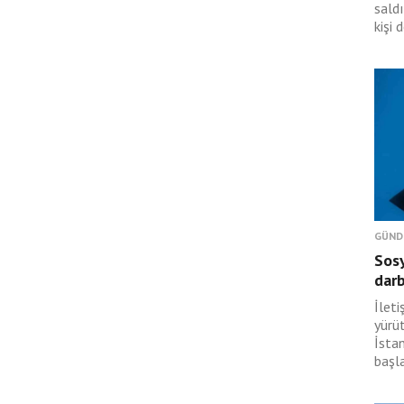
saldı
kişi 
GÜND
Sosy
dar
İlet
yürü
İsta
başl