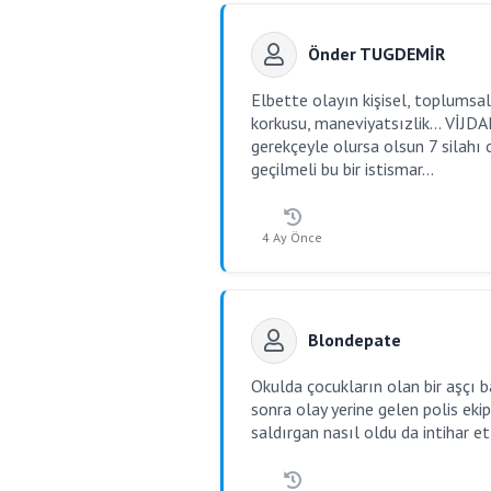
Önder TUGDEMİR
Elbette olayın kişisel, toplumsal
korkusu, maneviyatsızlik... VİJD
gerekçeyle olursa olsun 7 silah
geçilmeli bu bir istismar...
4 Ay Önce
Blondepate
Okulda çocukların olan bir aşçı bab
sonra olay yerine gelen polis ekipl
saldırgan nasıl oldu da intihar e