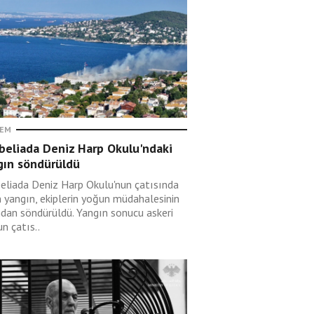
EM
beliada Deniz Harp Okulu'ndaki
gın söndürüldü
eliada Deniz Harp Okulu'nun çatısında
n yangın, ekiplerin yoğun müdahalesinin
ndan söndürüldü. Yangın sonucu askeri
n çatıs..