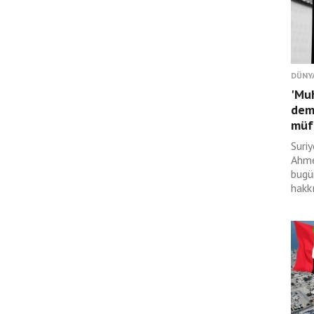
DÜNY
'Muh
demi
müft
Suri
Ahme
bugü
hakk