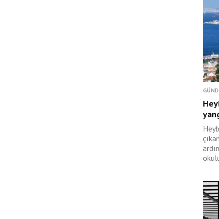
GÜND
Hey
yan
Heyb
çıka
ardı
okulu