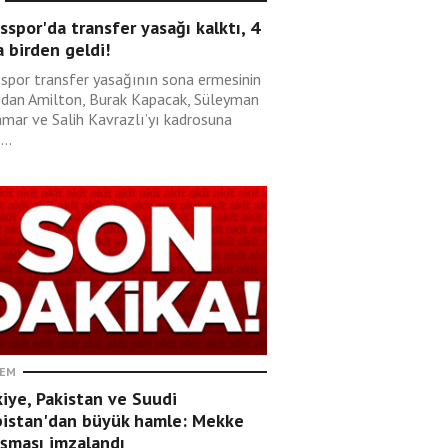
sspor'da transfer yasağı kalktı, 4
 birden geldi!
sspor transfer yasağının sona ermesinin
ndan Amilton, Burak Kapacak, Süleyman
mar ve Salih Kavrazlı’yı kadrosuna
...
EM
iye, Pakistan ve Suudi
bistan'dan büyük hamle: Mekke
aşması imzalandı