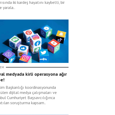
rısında iki kardeş hayatını kaybetti, bir
de yarala..
EM
al medyada kirli operasyona ağır
be!
işim Başkanlığı koordinasyonunda
tülen dijital medya çalışmaları ve
nbul Cumhuriyet Başsavcılığınca
atılan soruşturma kapsam..