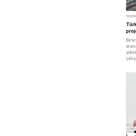
EKON
Türk
proj
Birle
arası
yüks
çalış
GÜND