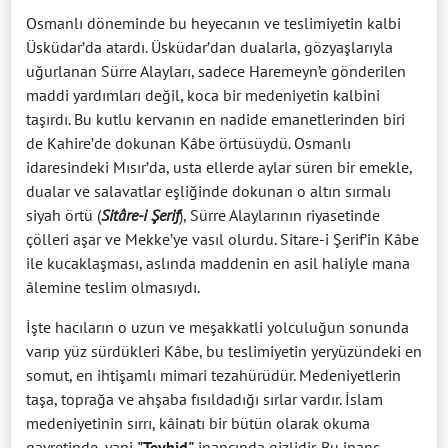
Osmanlı döneminde bu heyecanın ve teslimiyetin kalbi
Üsküdar’da atardı. Üsküdar’dan dualarla, gözyaşlarıyla
uğurlanan Sürre Alayları, sadece Haremeyn’e gönderilen
maddi yardımları değil, koca bir medeniyetin kalbini
taşırdı. Bu kutlu kervanın en nadide emanetlerinden biri
de Kahire’de dokunan Kâbe örtüsüydü. Osmanlı
idaresindeki Mısır’da, usta ellerde aylar süren bir emekle,
dualar ve salavatlar eşliğinde dokunan o altın sırmalı
siyah örtü (
Sitâre-i Şerif
), Sürre Alaylarının riyasetinde
çölleri aşar ve Mekke’ye vasıl olurdu. Sitare-i Şerif’in Kâbe
ile kucaklaşması, aslında maddenin en asil haliyle mana
âlemine teslim olmasıydı.
İşte hacıların o uzun ve meşakkatli yolculuğun sonunda
varıp yüz sürdükleri Kâbe, bu teslimiyetin yeryüzündeki en
somut, en ihtişamlı mimari tezahürüdür. Medeniyetlerin
taşa, toprağa ve ahşaba fısıldadığı sırlar vardır. İslam
medeniyetinin sırrı, kâinatı bir bütün olarak okuma
gayretinde, yani
"Tevhid"
inancında gizlidir. Bu inanç,