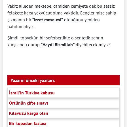
Vakit; aileden mektebe, camiden cemiyete dek bu sessiz
felakete karşı yekvücut olma vaktidir. Gençlerimize sahip
çıkmanın bir
“izzet meselesi”
olduğunu yeniden
hatırlamalıyız.
Şimdi, topyekûn bir seferberlikle o sentetik zehrin
karşısında durup
“Haydi Bismillah”
diyebilecek miyiz?
Yazarın önceki yazıları:
İsrail’in Türkiye kabusu
Örtünün çifte sınavı
Kılavuzu karga olan
Bir kupadan fazlası