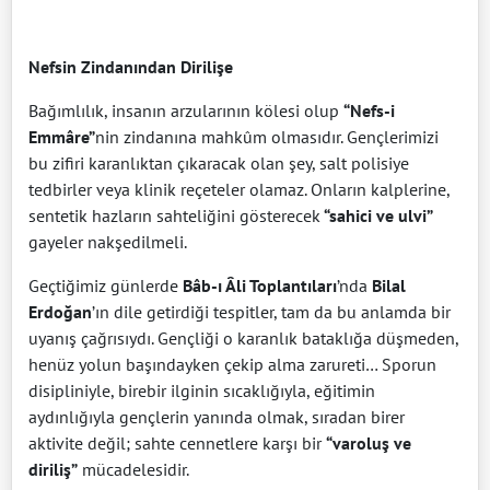
Nefsin Zindanından Dirilişe
Bağımlılık, insanın arzularının kölesi olup
“Nefs-i
Emmâre”
nin zindanına mahkûm olmasıdır. Gençlerimizi
bu zifiri karanlıktan çıkaracak olan şey, salt polisiye
tedbirler veya klinik reçeteler olamaz. Onların kalplerine,
sentetik hazların sahteliğini gösterecek
“sahici ve ulvi”
gayeler nakşedilmeli.
Geçtiğimiz günlerde
Bâb-ı Âli Toplantıları
’nda
Bilal
Erdoğan
’ın dile getirdiği tespitler, tam da bu anlamda bir
uyanış çağrısıydı. Gençliği o karanlık bataklığa düşmeden,
henüz yolun başındayken çekip alma zarureti… Sporun
disipliniyle, birebir ilginin sıcaklığıyla, eğitimin
aydınlığıyla gençlerin yanında olmak, sıradan birer
aktivite değil; sahte cennetlere karşı bir
“varoluş ve
diriliş”
mücadelesidir.