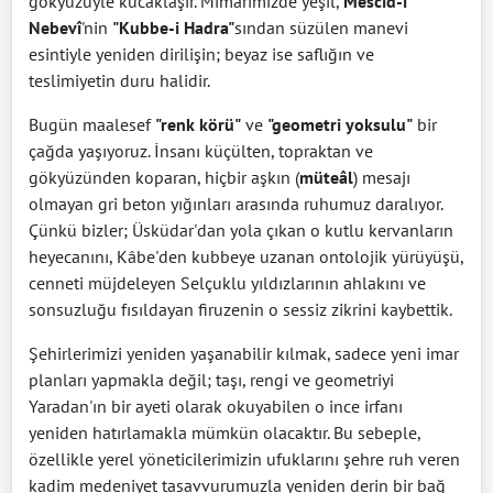
gökyüzüyle kucaklaşır. Mimarimizde yeşil,
Mescid-i
Nebevî
'nin
"Kubbe-i Hadra"
sından süzülen manevi
esintiyle yeniden dirilişin; beyaz ise saflığın ve
teslimiyetin duru halidir.
Bugün maalesef
"renk körü"
ve
"geometri yoksulu"
bir
çağda yaşıyoruz. İnsanı küçülten, topraktan ve
gökyüzünden koparan, hiçbir aşkın (
müteâl
) mesajı
olmayan gri beton yığınları arasında ruhumuz daralıyor.
Çünkü bizler; Üsküdar'dan yola çıkan o kutlu kervanların
heyecanını, Kâbe'den kubbeye uzanan ontolojik yürüyüşü,
cenneti müjdeleyen Selçuklu yıldızlarının ahlakını ve
sonsuzluğu fısıldayan firuzenin o sessiz zikrini kaybettik.
Şehirlerimizi yeniden yaşanabilir kılmak, sadece yeni imar
planları yapmakla değil; taşı, rengi ve geometriyi
Yaradan'ın bir ayeti olarak okuyabilen o ince irfanı
yeniden hatırlamakla mümkün olacaktır. Bu sebeple,
özellikle yerel yöneticilerimizin ufuklarını şehre ruh veren
kadim medeniyet tasavvurumuzla yeniden derin bir bağ