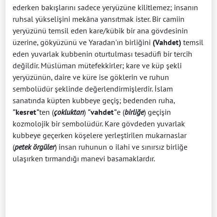
ederken bakışlarını sadece yeryüzüne kilitlemez; insanın
ruhsal yükselişini mekâna yansıtmak ister. Bir camiin
yeryüzünü temsil eden kare/kübik bir ana gövdesinin
üzerine, gökyüzünü ve Yaradan'ın birliğini
(Vahdet)
temsil
eden yuvarlak kubbenin oturtulması tesadüfi bir tercih
değildir. Müslüman mütefekkirler; kare ve küp şekli
yeryüzünün, daire ve küre ise göklerin ve ruhun
sembolüdür şeklinde değerlendirmişlerdir. İslam
sanatında küpten kubbeye geçiş; bedenden ruha,
"kesret"
ten (
çokluktan
)
"vahdet"
e (
birliğe
) geçişin
kozmolojik bir sembolüdür. Kare gövdeden yuvarlak
kubbeye geçerken köşelere yerleştirilen mukarnaslar
(
petek örgüler
) insan ruhunun o ilahi ve sınırsız birliğe
ulaşırken tırmandığı manevi basamaklardır.