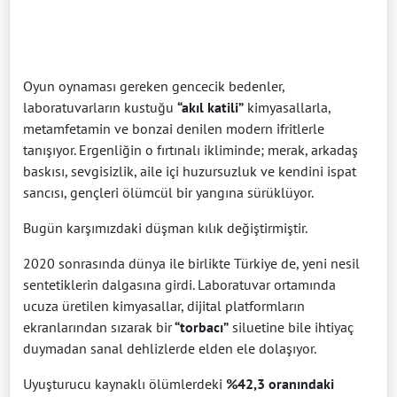
Oyun oynaması gereken gencecik bedenler,
laboratuvarların kustuğu
“akıl katili”
kimyasallarla,
metamfetamin ve bonzai denilen modern ifritlerle
tanışıyor. Ergenliğin o fırtınalı ikliminde; merak, arkadaş
baskısı, sevgisizlik, aile içi huzursuzluk ve kendini ispat
sancısı, gençleri ölümcül bir yangına sürüklüyor.
Bugün karşımızdaki düşman kılık değiştirmiştir.
2020 sonrasında dünya ile birlikte Türkiye de, yeni nesil
sentetiklerin dalgasına girdi. Laboratuvar ortamında
ucuza üretilen kimyasallar, dijital platformların
ekranlarından sızarak bir
“torbacı”
siluetine bile ihtiyaç
duymadan sanal dehlizlerde elden ele dolaşıyor.
Uyuşturucu kaynaklı ölümlerdeki
%42,3 oranındaki