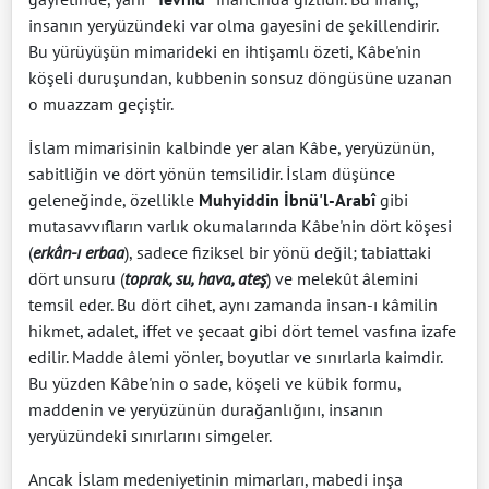
insanın yeryüzündeki var olma gayesini de şekillendirir.
Bu yürüyüşün mimarideki en ihtişamlı özeti, Kâbe'nin
köşeli duruşundan, kubbenin sonsuz döngüsüne uzanan
o muazzam geçiştir.
İslam mimarisinin kalbinde yer alan Kâbe, yeryüzünün,
sabitliğin ve dört yönün temsilidir. İslam düşünce
geleneğinde, özellikle
Muhyiddin İbnü'l-Arabî
gibi
mutasavvıfların varlık okumalarında Kâbe'nin dört köşesi
(
erkân-ı erbaa
), sadece fiziksel bir yönü değil; tabiattaki
dört unsuru (
toprak, su, hava, ateş
) ve melekût âlemini
temsil eder. Bu dört cihet, aynı zamanda insan-ı kâmilin
hikmet, adalet, iffet ve şecaat gibi dört temel vasfına izafe
edilir. Madde âlemi yönler, boyutlar ve sınırlarla kaimdir.
Bu yüzden Kâbe'nin o sade, köşeli ve kübik formu,
maddenin ve yeryüzünün durağanlığını, insanın
yeryüzündeki sınırlarını simgeler.
Ancak İslam medeniyetinin mimarları, mabedi inşa