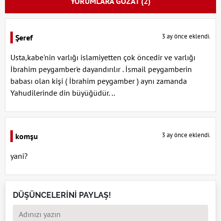
YORUMLARA GÖZAT (2)
3 ay önce eklendi.
Şeref
Usta,kabe'nin varlığı islamiyetten çok öncedir ve varlığı
İbrahim peygamber'e dayandırılır . İsmail peygamberin
babası olan kişi ( İbrahim peygamber ) aynı zamanda
Yahudilerinde din büyüğüdür. ..
3 ay önce eklendi.
komşu
yani?
DÜŞÜNCELERİNİ PAYLAŞ!