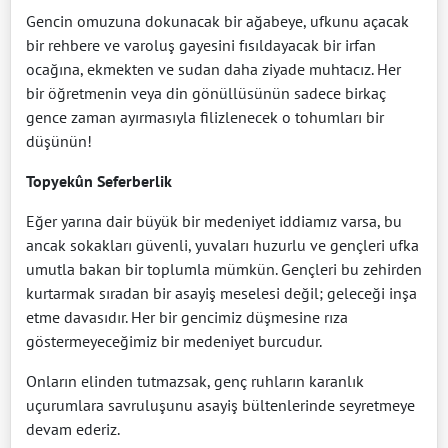
Gencin omuzuna dokunacak bir ağabeye, ufkunu açacak
bir rehbere ve varoluş gayesini fısıldayacak bir irfan
ocağına, ekmekten ve sudan daha ziyade muhtacız. Her
bir öğretmenin veya din gönüllüsünün sadece birkaç
gence zaman ayırmasıyla filizlenecek o tohumları bir
düşünün!
Topyekûn Seferberlik
Eğer yarına dair büyük bir medeniyet iddiamız varsa, bu
ancak sokakları güvenli, yuvaları huzurlu ve gençleri ufka
umutla bakan bir toplumla mümkün. Gençleri bu zehirden
kurtarmak sıradan bir asayiş meselesi değil; geleceği inşa
etme davasıdır. Her bir gencimiz düşmesine rıza
göstermeyeceğimiz bir medeniyet burcudur.
Onların elinden tutmazsak, genç ruhların karanlık
uçurumlara savruluşunu asayiş bültenlerinde seyretmeye
devam ederiz.