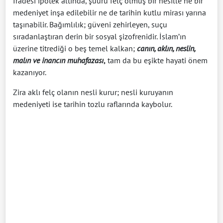
İradesi ipotek altında, şuuru felç olmuş bir nesille ne bir
medeniyet inşa edilebilir ne de tarihin kutlu mirası yarına
taşınabilir. Bağımlılık; güveni zehirleyen, suçu
sıradanlaştıran derin bir sosyal şizofrenidir. İslam’ın
üzerine titrediği o beş temel kalkan;
canın, aklın, neslin,
malın ve inancın muhafazası
,
tam da bu eşikte hayati önem
kazanıyor.
Zira aklı felç olanın nesli kurur; nesli kuruyanın
medeniyeti ise tarihin tozlu raflarında kaybolur.