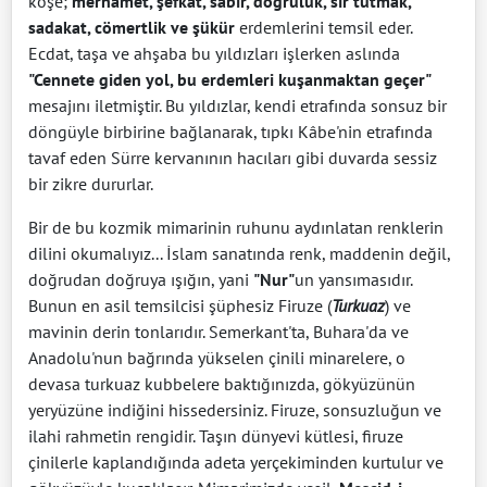
köşe;
merhamet, şefkat, sabır, doğruluk, sır tutmak,
sadakat, cömertlik ve şükür
erdemlerini temsil eder.
Ecdat, taşa ve ahşaba bu yıldızları işlerken aslında
"Cennete giden yol, bu erdemleri kuşanmaktan geçer"
mesajını iletmiştir. Bu yıldızlar, kendi etrafında sonsuz bir
döngüyle birbirine bağlanarak, tıpkı Kâbe'nin etrafında
tavaf eden Sürre kervanının hacıları gibi duvarda sessiz
bir zikre dururlar.
Bir de bu kozmik mimarinin ruhunu aydınlatan renklerin
dilini okumalıyız... İslam sanatında renk, maddenin değil,
doğrudan doğruya ışığın, yani
"Nur"
un yansımasıdır.
Bunun en asil temsilcisi şüphesiz Firuze (
Turkuaz
) ve
mavinin derin tonlarıdır. Semerkant'ta, Buhara'da ve
Anadolu'nun bağrında yükselen çinili minarelere, o
devasa turkuaz kubbelere baktığınızda, gökyüzünün
yeryüzüne indiğini hissedersiniz. Firuze, sonsuzluğun ve
ilahi rahmetin rengidir. Taşın dünyevi kütlesi, firuze
çinilerle kaplandığında adeta yerçekiminden kurtulur ve