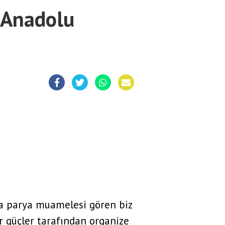
 Anadolu
da parya muamelesi gören biz
r güçler tarafından organize