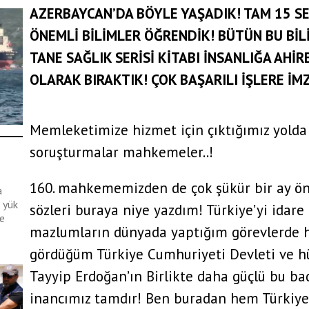
usu
AZERBAYCAN’DA BÖYLE YAŞADIK! TAM 15 S
ÖNEMLİ BİLİMLER ÖĞRENDİK! BÜTÜN BU BİL
TANE SAĞLIK SERİSİ KİTABI İNSANLIĞA AHİ
OLARAK BIRAKTIK! ÇOK BAŞARILI İŞLERE İMZ
m;
ye
Memleketimize hizmet için çıktığımız yolda
soruşturmalar mahkemeler..!
160. mahkememizden de çok şükür bir ay önce
a
 yük
sözleri buraya niye yazdım! Türkiye’yi idar
ne
mazlumların dünyada yaptığım görevlerde
gördüğüm Türkiye Cumhuriyeti Devleti ve 
Tayyip Erdoğan’ın Birlikte daha güçlü bu ba
inancımız tamdır! Ben buradan hem Türkiye’
tek