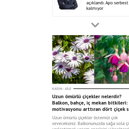
açıklandı. Apo serbest
kalmıyor
Hüseyin Öztürk
06 Ağustos 2026
Sapla samanı
karıştırmanın adı
fitneciliktir
Muhammet Kutlu
06 Ağustos 2026
Suçsuz olduklarına
inanıyorlarsa kaldırsın
KADIN - AILE
dokunulmazlıkları da
Uzun ömürlü çiçekler nelerdir?
görelim!
Balkon, bahçe, iç mekan bitkileri:
motivasyonu arttıran dört çiçek s
Mustafa Armağan
Uzun ömürlü çiçekler listemizi çok
06 Ağustos 2026
seveceksiniz. Balkonunuzda sağa sola ç
Tek Parti devrinde Ha