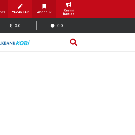
Resmi
ber
YAZARLAR
Abonelik
İlanlar
0.0
0.0