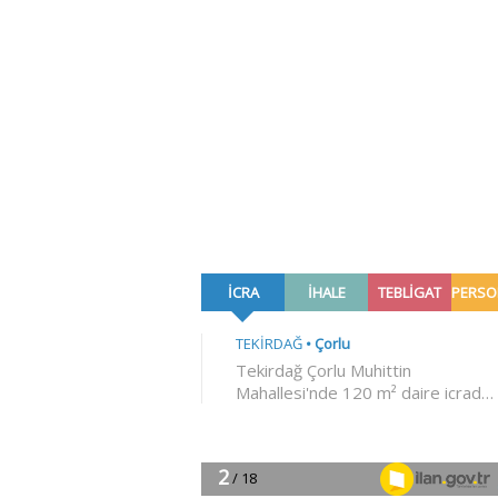
Yücel Kaya
06 Ağustos 2026
Ertuğrul Özkök'ün
‘Diktatör Franco’ kurg
ve Erdoğan
Yüksel Tokur
06 Ağustos 2026
“Çaldıysam ben çaldı
hem sorun bakalım ni
çaldım?”
Zekeriya Say
06 Ağustos 2026
Bugün başka şeyler