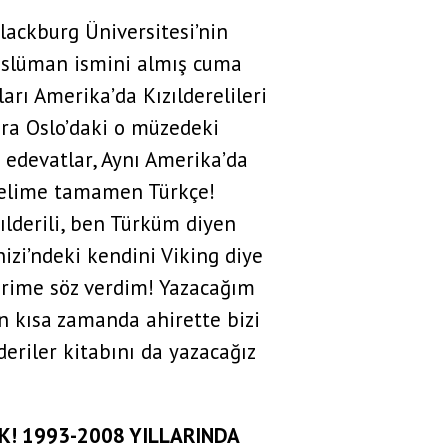
ackburg Üniversitesi’nin
 Müslüman ismini almış cuma
arı Amerika’da Kızılderelileri
onra Oslo’daki o müzedeki
et edevatlar, Aynı Amerika’da
kelime tamamen Türkçe!
ılderili, ben Türküm diyen
izi’ndeki kendini Viking diye
lerime söz verdim! Yazacağım
n kısa zamanda ahirette bizi
eriler kitabını da yazacağız
IK! 1993-2008 YILLARINDA