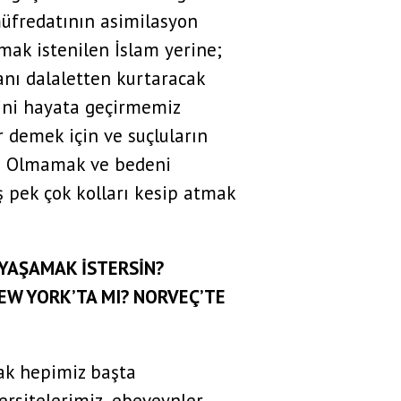
üfredatının asimilasyon
şmak istenilen İslam yerine;
anı dalaletten kurtaracak
tini hayata geçirmemiz
r demek için ve suçluların
iye Olmamak ve bedeni
pek çok kolları kesip atmak
YAŞAMAK İSTERSİN?
 NEW YORK’TA MI? NORVEÇ’TE
ak hepimiz başta
ersitelerimiz, ebeveynler