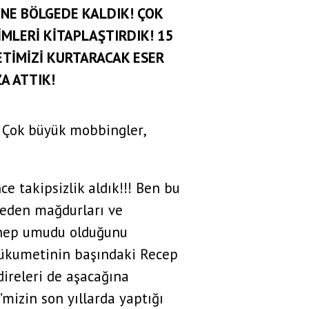
ENE BÖLGEDE KALDIK! ÇOK
İMLERİ KİTAPLAŞTIRDIK! 15
RETİMİZİ KURTARACAK ESER
A ATTIK!
 Çok büyük mobbingler,
 takipsizlik aldık!!! Ben bu
e eden mağdurları ve
 hep umudu olduğunu
hükumetinin başındaki Recep
direleri de aşacağına
mizin son yıllarda yaptığı