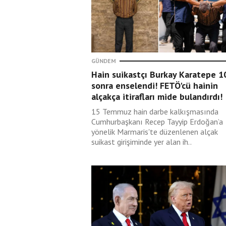
başka yerde zulme
mesnet olmaz!
Ali Erkan Kavaklı
GÜNDEM
06 Ağustos 2026
Anayasal eşitsizlik ve
Hain suikastçı Burkay Karatepe 10
karma eğitim
sonra enselendi! FETÖ'cü hainin
alçakça itirafları mide bulandırdı!
15 Temmuz hain darbe kalkışmasında
Cumhurbaşkanı Recep Tayyip Erdoğan’a
Ali Karahasanoğlu
yönelik Marmaris'te düzenlenen alçak
06 Ağustos 2026
suikast girişiminde yer alan ih..
Ve nihayet, kanun met
açıklandı. Apo serbest
kalmıyor