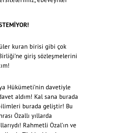
İSTEMİYOR!
ler kuran birisi gibi çok
irliği’ne giriş sözleşmelerini
tım!
ya Hükümeti’nin davetiyle
davet aldım! Kal sana burada
limleri burada geliştir! Bu
nrası Özallı yıllarda
larıydı! Rahmetli Özal’ın ve