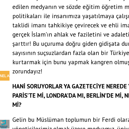
edilen medyanın ve sözde eğitim öğretim m
politikaları ile insanımıza yaşatılmaya çalı
taklidi imanı tahkikiye çevirecek ve ehli im
gerçek İslam’ın ahlak ve faziletini ve adale
şarttır! Bu uçuruma doğru giden gidişata du
usu
sayısının suçsuzlardan fazla olan bir Türk
kurtarmak için bunu yapmak kangren olmuş 
zorundayız!
m;
HANİ SORUYORLAR YA GAZETECİYE NEREDE 
ye
PARİS’TE Mİ, LONDRA’DA MI, BERLİN’DE Mİ,
Mİ?
Gelin bu Müslüman toplumun bir Ferdi olar
yöneticilerimiz olmak üzere medyamız, üniv