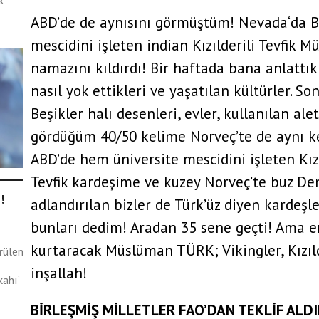
k
ı?
ABD’de de aynısını görmüştüm! Nevada‘da Bl
mescidini işleten indian Kızılderili Tevfik
namazını kıldırdı! Bir haftada bana anlattıkl
nasıl yok ettikleri ve yaşatılan kültürler. S
Beşikler halı desenleri, evler, kullanılan al
gördüğüm 40/50 kelime Norveç’te de aynı 
ABD’de hem üniversite mescidini işleten Kız
Tevfik kardeşime ve kuzey Norveç’te buz Den
!
adlandırılan bizler de Türk’üz diyen kardeş
bunları dedim! Aradan 35 sene geçti! Ama e
kurtaracak Müslüman TÜRK; Vikingler, Kızıld
rülen
inşallah!
ahı’
BİRLEŞMİŞ MİLLETLER FAO’DAN TEKLİF ALD