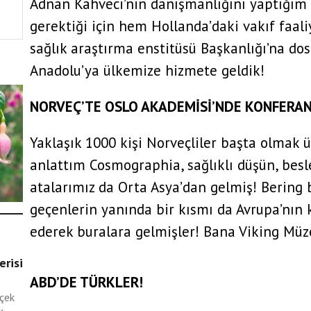
Adnan Kahveci’nin danışmanlığını yaptığım 
gerektiği için hem Hollanda’daki vakıf faal
sağlık araştırma enstitüsü Başkanlığı’na do
Anadolu’ya ülkemize hizmete geldik!
NORVEÇ’TE OSLO AKADEMİSİ’NDE KONFERAN
Yaklaşık 1000 kişi Norveçliler başta olmak ü
anlattım Cosmographia, sağlıklı düşün, besl
atalarımız da Orta Asya’dan gelmiş! Bering
geçenlerin yanında bir kısmı da Avrupa’nın 
lar
ederek buralara gelmişler! Bana Viking Müzel
erisi
ABD’DE TÜRKLER!
içek
c