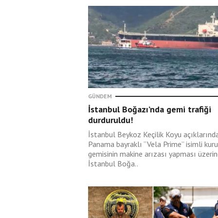
‘Diktatör Franco’ kurg
ve Erdoğan
Yüksel Tokur
06 Ağustos 2026
“Çaldıysam ben çaldı
hem sorun bakalım ni
çaldım?”
GÜNDEM
İstanbul Boğazı’nda gemi trafiği
Zekeriya Say
durduruldu!
06 Ağustos 2026
İstanbul Beykoz Keçilik Koyu açıklarınd
Bugün başka şeyler
Panama bayraklı “Vela Prime” isimli kuru
konuşabilirdik…
gemisinin makine arızası yapması üzeri
İstanbul Boğa..
Ahmet Varol
06 Ağustos 2026
Bir yerde adalete des