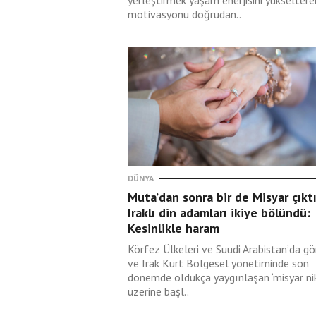
yerleştirmek yaşam enerjisini yükseltere
yasağı nasıl uyguland
motivasyonu doğrudan..
Nusret Reşber
06 Ağustos 2026
Tercihlerimizde neyi
öncelemeliyiz?
Prof. Dr. Yusuf
DÜNYA
Özertürk
Muta’dan sonra bir de Misyar çıktı
06 Ağustos 2026
Iraklı din adamları ikiye bölündü:
Allah’ın Nizamı İslâm
Kesinlikle haram
(57)
Körfez Ülkeleri ve Suudi Arabistan’da gö
ve Irak Kürt Bölgesel yönetiminde son
Yücel Kaya
dönemde oldukça yaygınlaşan ‘misyar nik
üzerine başl..
06 Ağustos 2026
Ertuğrul Özkök'ün