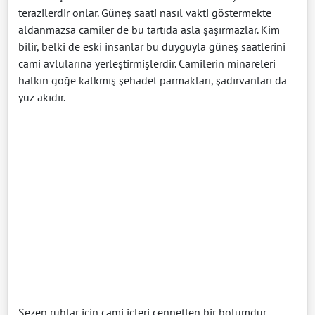
terazilerdir onlar. Güneş saati nasıl vakti göstermekte
aldanmazsa camiler de bu tartıda asla şaşırmazlar. Kim
bilir, belki de eski insanlar bu duyguyla güneş saatlerini
cami avlularına yerleştirmişlerdir. Camilerin minareleri
halkın göğe kalkmış şehadet parmakları, şadırvanları da
yüz akıdır.
Sezen ruhlar için cami içleri cennetten bir bölümdür.