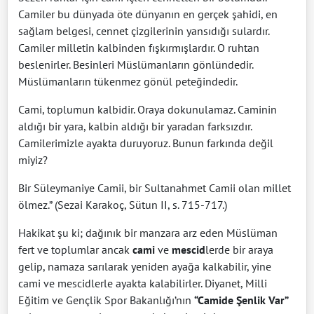
Camiler bu dünyada öte dünyanın en gerçek şahidi, en
sağlam belgesi, cennet çizgilerinin yansıdığı sulardır.
Camiler milletin kalbinden fışkırmışlardır. O ruhtan
beslenirler. Besinleri Müslümanların gönlündedir.
Müslümanların tükenmez gönül peteğindedir.
Cami, toplumun kalbidir. Oraya dokunulamaz. Caminin
aldığı bir yara, kalbin aldığı bir yaradan farksızdır.
Camilerimizle ayakta duruyoruz. Bunun farkında değil
miyiz?
Bir Süleymaniye Camii, bir Sultanahmet Camii olan millet
ölmez.” (Sezai Karakoç, Sütun II, s. 715-717.)
Hakikat şu ki; dağınık bir manzara arz eden Müslüman
fert ve toplumlar ancak
cami
ve
mescid
lerde bir araya
gelip, namaza sarılarak yeniden ayağa kalkabilir, yine
cami ve mescidlerle ayakta kalabilirler. Diyanet, Milli
Eğitim ve Gençlik Spor Bakanlığı’nın
“Camide Şenlik Var”