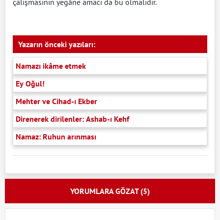
çalışmasının yegâne amacı da bu olmalıdır.
Yazarın önceki yazıları:
Namazı ikâme etmek
Ey Oğul!
Mehter ve Cihad-ı Ekber
Direnerek dirilenler: Ashab-ı Kehf
Namaz: Ruhun arınması
YORUMLARA GÖZAT (5)