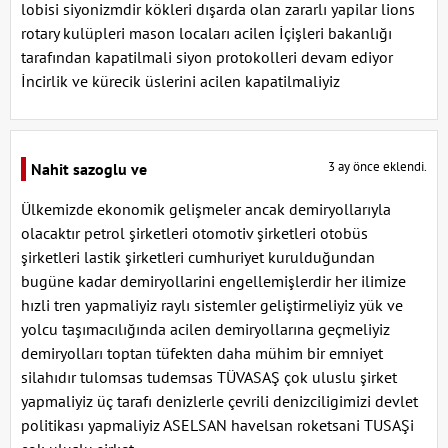
lobisi siyonizmdir kökleri dışarda olan zararlı yapilar lions
rotary kulüpleri mason locaları acilen İçişleri bakanlığı
tarafından kapatilmali siyon protokolleri devam ediyor
İncirlik ve kürecik üslerini acilen kapatilmaliyiz
3 ay önce eklendi.
Nahit sazoglu ve
Ülkemizde ekonomik gelişmeler ancak demiryollarıyla
olacaktır petrol şirketleri otomotiv şirketleri otobüs
şirketleri lastik şirketleri cumhuriyet kurulduğundan
bugüne kadar demiryollarini engellemişlerdir her ilimize
hızli tren yapmaliyiz raylı sistemler geliştirmeliyiz yük ve
yolcu taşımacılığında acilen demiryollarına geçmeliyiz
demiryolları toptan tüfekten daha mühim bir emniyet
silahıdır tulomsas tudemsas TÜVASAŞ çok uluslu şirket
yapmaliyiz üç tarafı denizlerle çevrili denizciligimizi devlet
politikası yapmaliyiz ASELSAN havelsan roketsani TUSAŞi