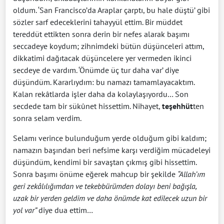
oldum. ‘San Francisco’da Araplar çarptı, bu hale düştü’ gibi
sözler sarf edeceklerini tahayyül ettim. Bir müddet
tereddüt ettikten sonra derin bir nefes alarak başımı
seccadeye koydum; zihnimdeki bütün düşünceleri attım,
dikkatimi dağıtacak düşüncelere yer vermeden ikinci
secdeye de vardım. ‘Önümde üç tur daha var’ diye
düşündüm. Kararlıydım: bu namazı tamamlayacaktım.
Kalan rekâtlarda işler daha da kolaylaşıyordu… Son
secdede tam bir sükûnet hissettim. Nihayet,
teşehhüt
ten
sonra selam verdim.
Selamı verince bulunduğum yerde olduğum gibi kaldım;
namazın başından beri nefsime karşı verdiğim mücadeleyi
düşündüm, kendimi bir savaştan çıkmış gibi hissettim.
Sonra başımı önüme eğerek mahcup bir şekilde
“Allah’ım
geri zekâlılığımdan ve tekebbürümden dolayı beni bağışla,
uzak bir yerden geldim ve daha önümde kat edilecek uzun bir
yol var”
diye dua ettim…