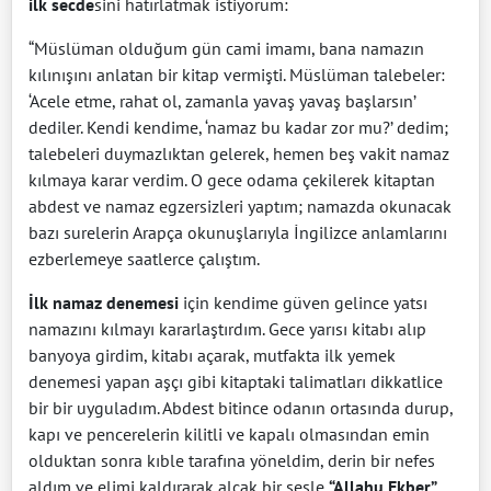
ilk
secde
sini hatırlatmak istiyorum:
“Müslüman olduğum gün cami imamı, bana namazın
kılınışını anlatan bir kitap vermişti. Müslüman talebeler:
‘Acele etme, rahat ol, zamanla yavaş yavaş başlarsın’
dediler. Kendi kendime, ‘namaz bu kadar zor mu?’ dedim;
talebeleri duymazlıktan gelerek, hemen beş vakit namaz
kılmaya karar verdim. O gece odama çekilerek kitaptan
abdest ve namaz egzersizleri yaptım; namazda okunacak
bazı surelerin Arapça okunuşlarıyla İngilizce anlamlarını
ezberlemeye saatlerce çalıştım.
İlk namaz denemesi
için kendime güven gelince yatsı
namazını kılmayı kararlaştırdım. Gece yarısı kitabı alıp
banyoya girdim, kitabı açarak, mutfakta ilk yemek
denemesi yapan aşçı gibi kitaptaki talimatları dikkatlice
bir bir uyguladım. Abdest bitince odanın ortasında durup,
kapı ve pencerelerin kilitli ve kapalı olmasından emin
olduktan sonra kıble tarafına yöneldim, derin bir nefes
aldım ve elimi kaldırarak alçak bir sesle
“Allahu Ekber”