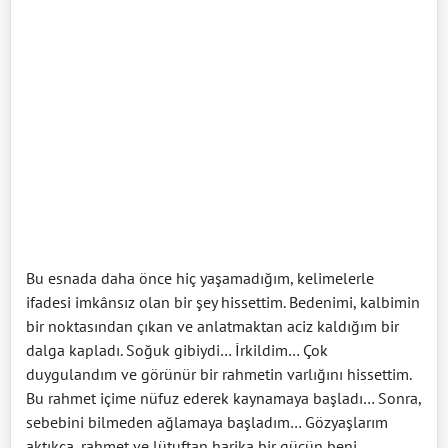
Bu esnada daha önce hiç yaşamadığım, kelimelerle
ifadesi imkânsız olan bir şey hissettim. Bedenimi, kalbimin
bir noktasından çıkan ve anlatmaktan aciz kaldığım bir
dalga kapladı. Soğuk gibiydi… İrkildim… Çok
duygulandım ve görünür bir rahmetin varlığını hissettim.
Bu rahmet içime nüfuz ederek kaynamaya başladı… Sonra,
sebebini bilmeden ağlamaya başladım… Gözyaşlarım
aktıkça, rahmet ve lütuftan harika bir gücün beni