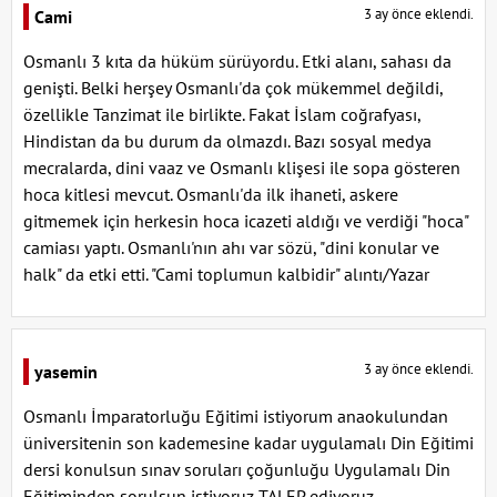
3 ay önce eklendi.
Cami
Osmanlı 3 kıta da hüküm sürüyordu. Etki alanı, sahası da
genişti. Belki herşey Osmanlı'da çok mükemmel değildi,
özellikle Tanzimat ile birlikte. Fakat İslam coğrafyası,
Hindistan da bu durum da olmazdı. Bazı sosyal medya
mecralarda, dini vaaz ve Osmanlı klişesi ile sopa gösteren
hoca kitlesi mevcut. Osmanlı'da ilk ihaneti, askere
gitmemek için herkesin hoca icazeti aldığı ve verdiği "hoca"
camiası yaptı. Osmanlı'nın ahı var sözü, "dini konular ve
halk" da etki etti. "Cami toplumun kalbidir" alıntı/Yazar
3 ay önce eklendi.
yasemin
Osmanlı İmparatorluğu Eğitimi istiyorum anaokulundan
üniversitenin son kademesine kadar uygulamalı Din Eğitimi
dersi konulsun sınav soruları çoğunluğu Uygulamalı Din
Eğitiminden sorulsun istiyoruz TALEP ediyoruz