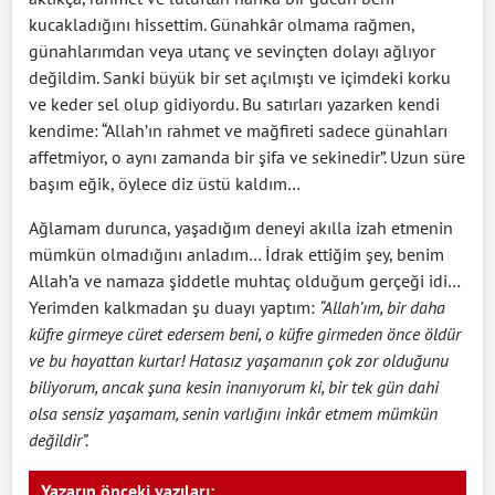
kucakladığını hissettim. Günahkâr olmama rağmen,
günahlarımdan veya utanç ve sevinçten dolayı ağlıyor
değildim. Sanki büyük bir set açılmıştı ve içimdeki korku
ve keder sel olup gidiyordu. Bu satırları yazarken kendi
kendime: “Allah’ın rahmet ve mağfireti sadece günahları
affetmiyor, o aynı zamanda bir şifa ve sekinedir”. Uzun süre
başım eğik, öylece diz üstü kaldım…
Ağlamam durunca, yaşadığım deneyi akılla izah etmenin
mümkün olmadığını anladım… İdrak ettiğim şey, benim
Allah’a ve namaza şiddetle muhtaç olduğum gerçeği idi…
Yerimden kalkmadan şu duayı yaptım:
“Allah’ım, bir daha
küfre girmeye cüret edersem beni, o küfre girmeden önce öldür
ve bu hayattan kurtar! Hatasız yaşamanın çok zor olduğunu
biliyorum, ancak şuna kesin inanıyorum ki, bir tek gün dahi
olsa sensiz yaşamam, senin varlığını inkâr etmem mümkün
değildir”.
Yazarın önceki yazıları: