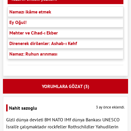
Namazı ikâme etmek
Ey Oğul!
Mehter ve Cihad-ı Ekber
Direnerek dirilenler: Ashab-ı Kehf
Namaz: Ruhun arınması
YORUMLARA GÖZAT (3)
3 ay önce eklendi.
Nahit sazoglu
Gizli dünya devleti BM NATO IMf dünya Bankası UNESCO
İsrail'e çalışmaktadır rockfeller Rothschildler Yahudilerin