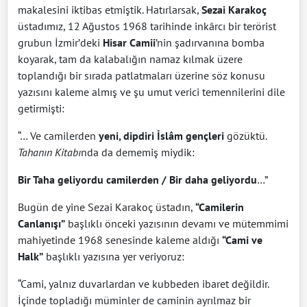
makalesini iktibas etmiştik. Hatırlarsak,
Sezai Karakoç
üstadımız, 12 Ağustos 1968 tarihinde inkârcı bir terörist
grubun İzmir’deki
Hisar Camii
’nin şadırvanına bomba
koyarak, tam da kalabalığın namaz kılmak üzere
toplandığı bir sırada patlatmaları üzerine söz konusu
yazısını kaleme almış ve şu umut verici temennilerini dile
getirmişti:
“… Ve camilerden
yeni, dipdiri İslâm gençleri
gözüktü.
Tahanın Kitabı
nda da dememiş miydik:
Bir Taha geliyordu camilerden / Bir daha geliyordu
…”
Bugün de yine Sezai Karakoç üstadın,
“Camilerin
Canlanışı”
başlıklı önceki yazısının devamı ve mütemmimi
mahiyetinde 1968 senesinde kaleme aldığı
“Cami ve
Halk”
başlıklı yazısına yer veriyoruz:
“Cami, yalnız duvarlardan ve kubbeden ibaret değildir.
İçinde topladığı müminler de caminin ayrılmaz bir