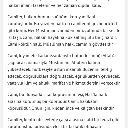
halkın imanı tazelenir ve her zaman dipdiri kalır.
Camiler, halk ruhunun sağlığını koruyan ilahi
kuruluşlardır. Bu yüzden halk da camilerini gözbebekleri
gibi korur. Her Müslüman camiden bir iz, alnında bir secde
izi taşır. Cami, halkın hayatına kök salmış ulu bir çınardır.
Cami köktür, halk, Müslüman halk, caminin gövdesidir.
Cami, kıyamete kadar ezanlarıyla bütün insanlığı Allah’a
çağıracak, namazıyla Müslümanı Allah›ın katına
yükseltecek, hutbesiyle üstün insanlık düzenini tebliğ
edecek, doğruluklara doğrultacak, eğriliklerden çevirecek,
vaazıyla ilim ve ahlâk, marifet ve hikmet dersini verecektir.
Cami, bu dünyada sırat köprüsünün eşi, Hak’la halk
arasına kurulmuş bir köprüdür. Cami, hakikatin
köprüsüdür. Onun için, kıldan ince ve kılıçtan keskindir
Camiler, kentlerde, evlerle çarşı arasına ilahi bir terazi gibi
kurulmuştur. Tartısında eksiklik fazlalık olmayan