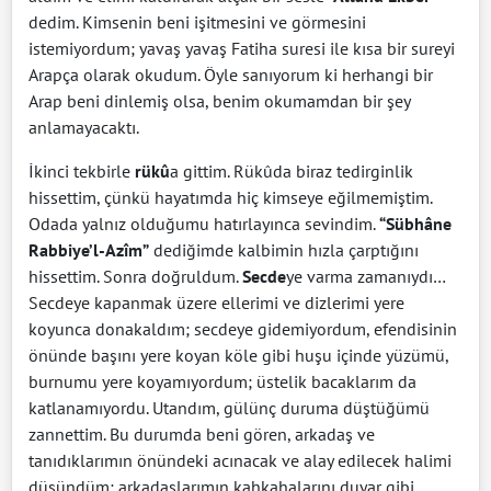
dedim. Kimsenin beni işitmesini ve görmesini
istemiyordum; yavaş yavaş Fatiha suresi ile kısa bir sureyi
Arapça olarak okudum. Öyle sanıyorum ki herhangi bir
Arap beni dinlemiş olsa, benim okumamdan bir şey
anlamayacaktı.
İkinci tekbirle
rükû
a gittim. Rükûda biraz tedirginlik
hissettim, çünkü hayatımda hiç kimseye eğilmemiştim.
Odada yalnız olduğumu hatırlayınca sevindim.
“Sübhâne
Rabbiye’l-Azîm”
dediğimde kalbimin hızla çarptığını
hissettim. Sonra doğruldum.
Secde
ye varma zamanıydı…
Secdeye kapanmak üzere ellerimi ve dizlerimi yere
koyunca donakaldım; secdeye gidemiyordum, efendisinin
önünde başını yere koyan köle gibi huşu içinde yüzümü,
burnumu yere koyamıyordum; üstelik bacaklarım da
katlanamıyordu. Utandım, gülünç duruma düştüğümü
zannettim. Bu durumda beni gören, arkadaş ve
tanıdıklarımın önündeki acınacak ve alay edilecek halimi
düşündüm; arkadaşlarımın kahkahalarını duyar gibi