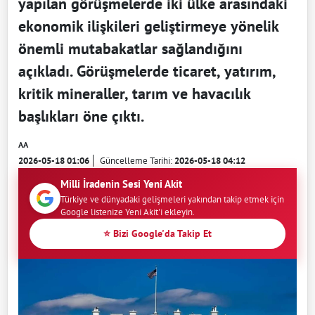
yapılan görüşmelerde iki ülke arasındaki
ekonomik ilişkileri geliştirmeye yönelik
önemli mutabakatlar sağlandığını
açıkladı. Görüşmelerde ticaret, yatırım,
kritik mineraller, tarım ve havacılık
başlıkları öne çıktı.
AA
2026-05-18 01:06
Güncelleme Tarihi:
2026-05-18 04:12
Milli İradenin Sesi Yeni Akit
Türkiye ve dünyadaki gelişmeleri yakından takip etmek için
Google listenize Yeni Akit'i ekleyin.
⭐ Bizi Google'da Takip Et