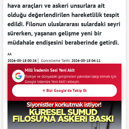
hava araçları ve askeri unsurlara ait
olduğu değerlendirilen hareketlilik tespit
edildi. Filonun uluslararası sulardaki seyri
sürerken, yaşanan gelişme yeni bir
müdahale endişesini beraberinde getirdi.
AA
2026-05-18 00:26
Güncelleme Tarihi:
2026-05-18 04:11
Milli İradenin Sesi Yeni Akit
Türkiye ve dünyadaki gelişmeleri yakından takip etmek için
Google listenize Yeni Akit'i ekleyin.
⭐ Bizi Google'da Takip Et