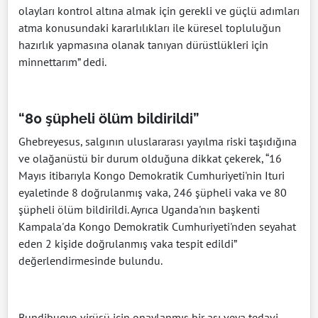
olayları kontrol altına almak için gerekli ve güçlü adımları
atma konusundaki kararlılıkları ile küresel topluluğun
hazırlık yapmasına olanak tanıyan dürüstlükleri için
minnettarım” dedi.
“80 şüpheli ölüm bildirildi”
Ghebreyesus, salgının uluslararası yayılma riski taşıdığına
ve olağanüstü bir durum olduğuna dikkat çekerek, “16
Mayıs itibarıyla Kongo Demokratik Cumhuriyeti'nin Ituri
eyaletinde 8 doğrulanmış vaka, 246 şüpheli vaka ve 80
şüpheli ölüm bildirildi. Ayrıca Uganda'nın başkenti
Kampala'da Kongo Demokratik Cumhuriyeti'nden seyahat
eden 2 kişide doğrulanmış vaka tespit edildi”
değerlendirmesinde bulundu.
Bundibugyo virüsü için onaylanmış bir aşı veya tedavi