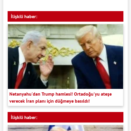
İlişkili haber:
Netanyahu'dan Trump hamlesi! Ortadoğu'yu ateşe
verecek İran planı için düğmeye basıldı!
İlişkili haber: