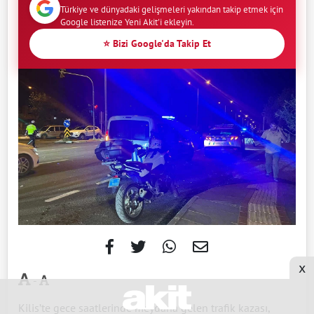
Türkiye ve dünyadaki gelişmeleri yakından takip etmek için
Google listenize Yeni Akit'i ekleyin.
⭐ Bizi Google'da Takip Et
x
-
Kilis’te gece saatlerinde meydana gelen trafik kazası,