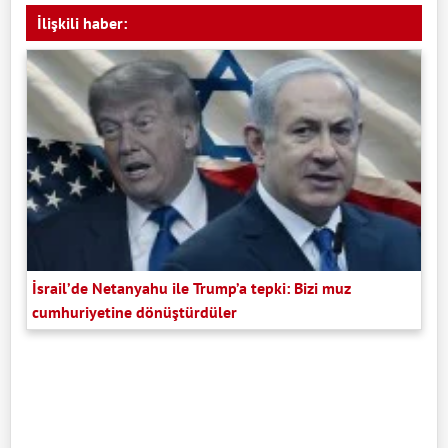
İlişkili haber:
İsrail’de Netanyahu ile Trump’a tepki: Bizi muz
cumhuriyetine dönüştürdüler