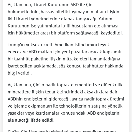
Açıklamada, Ticaret Kurulunun ABD ile Çin
hükümetlerinin, hassas nitelik taşımayan mallara ilişkin
ikili ticareti yönetmelerine olanak tanıyacağı, Yatırım
Kurulunun ise yatırımlarla ilgili hususların ele alınması
için hükümetler arası bir platform sağlayacağı kaydedildi.
Trump’ın yüksek ücretli Amerikan istihdamını teşvik
edecek ve ABD malları için yeni pazarlar açacak kapsamlı
bir taahhüt paketine ilişkin müzakereleri tamamladığına
işaret edilen açıklamada, söz konusu taahhütler hakkında
bilgi verildi.
Açıklamada, Çin’in nadir toprak elementleri ve diğer kritik
minerallere ilişkin tedarik zincirindeki aksaklıklara dair
ABD’nin endişelerini gidereceği, ayrıca nadir toprak üretimi
ve işleme ekipmanları ile teknolojilerinin satışına yönelik
yasaklar veya kısıtlamalar konusundaki ABD endişelerini
ele alacağı ifade edildi.
Çin'in, Çinli havayolu şirketleri adına, Amerikan yapımı