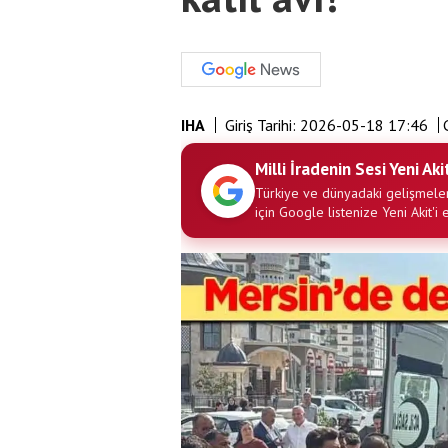
IHA
Giriş Tarihi:
2026-05-18 17:46
G
Milli İradenin Sesi Yeni Aki
Türkiye ve dünyadaki gelişmeler
için Google listenize Yeni Akit'i 