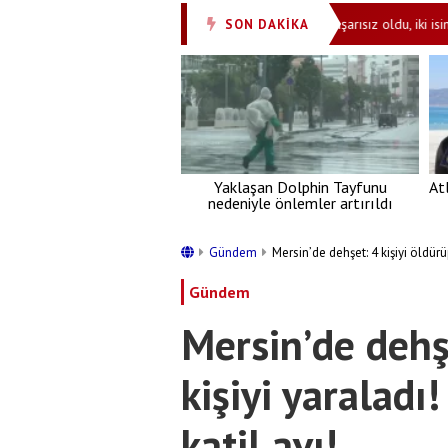
hayvan için ihale açıldı
Mossad'ın planı başarısız oldu, iki isim görev
SON DAKİKA
•
Yaklaşan Dolphin Tayfunu
At
nedeniyle önlemler artırıldı
Gündem
Mersin’de dehşet: 4 kişiyi öldürüp
Gündem
Mersin’de dehşe
kişiyi yaraladı
katil avı!