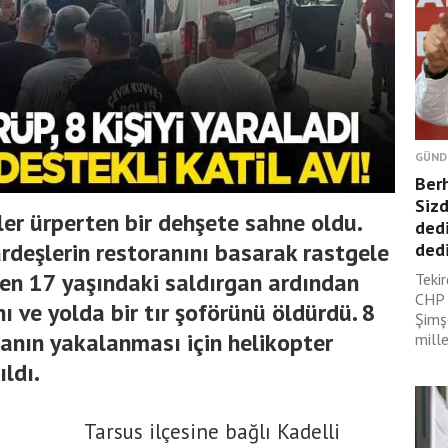
GÜND
Ber
Sizd
yler ürperten bir dehşete sahne oldu.
dedi
deşlerin restoranını basarak rastgele
dedi
ren 17 yaşındaki saldırgan ardından
Tekir
CHP 
ı ve yolda bir tır şoförünü öldürdü. 8
Şimş
ganın yakalanması için helikopter
mille
ldı.
Tarsus ilçesine bağlı Kadelli