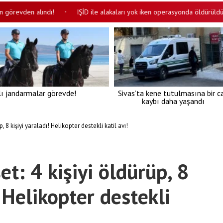
den alındı!
IŞİD ile alakaları yok iken operasyonda öldürüldüler iddi
•
lı jandarmalar görevde!
Sivas’ta kene tutulmasına bir c
kaybı daha yaşandı
, 8 kişiyi yaraladı! Helikopter destekli katil avı!
t: 4 kişiyi öldürüp, 8
! Helikopter destekli