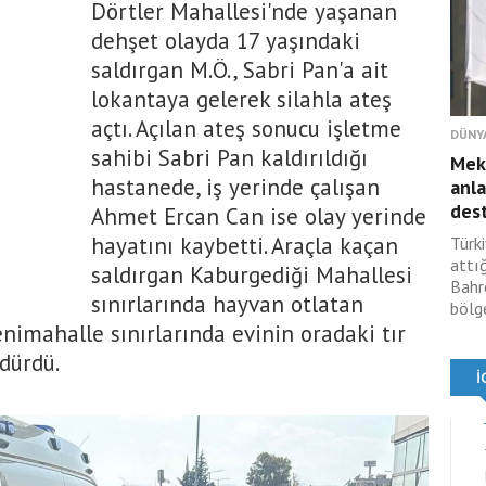
Dörtler Mahallesi'nde yaşanan
dehşet olayda 17 yaşındaki
saldırgan M.Ö., Sabri Pan'a ait
lokantaya gelerek silahla ateş
açtı. Açılan ateş sonucu işletme
DÜNY
sahibi Sabri Pan kaldırıldığı
Mek
hastanede, iş yerinde çalışan
anla
des
Ahmet Ercan Can ise olay yerinde
hayatını kaybetti. Araçla kaçan
Türki
attı
saldırgan Kaburgediği Mahallesi
Bahr
sınırlarında hayvan otlatan
bölg
nimahalle sınırlarında evinin oradaki tır
dürdü.