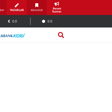
Resmi
ber
YAZARLAR
Abonelik
İlanlar
0.0
0.0