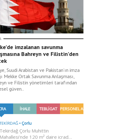
A
ke’de imzalanan savunma
şmasına Bahreyn ve Filistin’den
tek
ye, Suudi Arabistan ve Pakistan’ın imza
ğı Mekke Ortak Savunma Anlaşması,
eyn ve Filistin yönetimleri tarafından
esel güven..