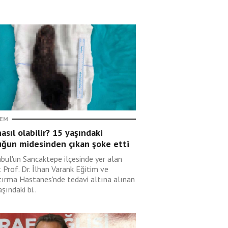
EM
asıl olabilir? 15 yaşındaki
uğun midesinden çıkan şoke etti
nbul'un Sancaktepe ilçesinde yer alan
 Prof. Dr. İlhan Varank Eğitim ve
tırma Hastanes'nde tedavi altına alınan
şındaki bi..