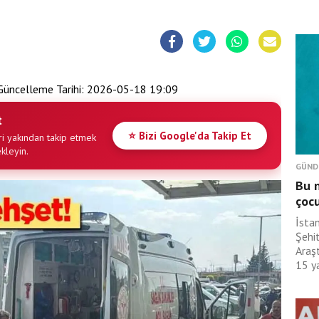
üncelleme Tarihi:
2026-05-18 19:09
t
⭐ Bizi Google'da Takip Et
i yakından takip etmek
ekleyin.
GÜND
Bu n
çoc
İsta
Şehit
Araş
15 ya