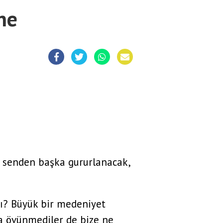
ne
i senden başka gururlanacak,
tı? Büyük bir medeniyet
la övünmediler de bize ne