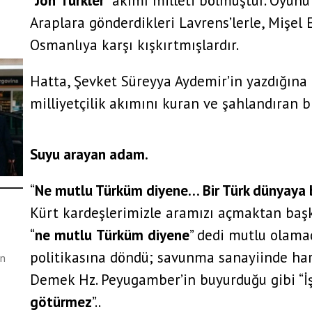
“
Jön
Türkler
” akımı milleti bölmüştür. Oyunu
Araplara gönderdikleri Lavrens’lerle, Mişel E
Osmanlıya karşı kışkırtmışlardır.
Hatta, Şevket Süreyya Aydemir’in yazdığına 
milliyetçilik akımını kuran ve şahlandıran bi
Suyu arayan adam.
“
Ne mutlu Türküm diyene… Bir Türk dünyaya b
Kürt kardeşlerimizle aramızı açmaktan başk
nu
“
ne
mutlu
Türküm
diyene
” dedi mutlu olama
politikasına döndü; savunma sanayiinde har
en
Demek Hz. Peyugamber’in buyurduğu gibi “İ
götürmez
”..