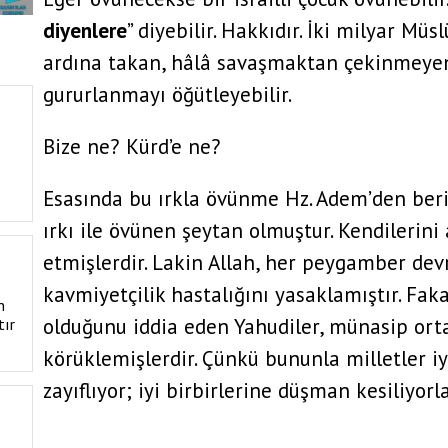
diyenlere
” diyebilir. Hakkıdır. İki milyar Mü
ardına takan, hâlâ savaşmaktan çekinmeyen 
gururlanmayı öğütleyebilir.
Bize ne? Kürd’e ne?
Esasında bu ırkla övünme Hz. Adem’den beri v
ırkı ile övünen şeytan olmuştur. Kendilerini 
etmişlerdir. Lakin Allah, her peygamber devr
kavmiyetçilik hastalığını yasaklamıştır. Fak
n
olduğunu iddia eden Yahudiler, münasip or
tır
körüklemişlerdir. Çünkü bununla milletler iyi
zayıflıyor; iyi birbirlerine düşman kesiliyorla