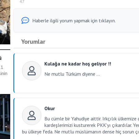
47
n..
Haberle ilgili yorum yapmak için tıklayın.
Yorumlar
ü
Kulağa ne kadar hoş geliyor !!
11
inin
Ne mutlu Türküm diyene ...
Okur
Bu cümle bir Yahudiye aittir. Irkçılık ülkemize 
kardeşlerimizi kusturerek PKK'yı çıkardılar. 
bu ülkeye feda. Ne mutlu müslümanın dense hiç sorun ç