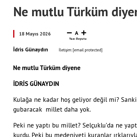
Ne mutlu Türküm diye
A
18 Mayıs 2026
İdris Günaydın
İletişim:
[email protected]
Ne mutlu Türküm diyene
İDRİS GÜNAYDIN
Kulağa ne kadar hoş geliyor değil mi? Sank
gubaracak millet daha yok.
Peki ne yaptı bu millet? Selçuklu’da ne yap
kurdu. Peki bu medeniyeti kuranlar ırklarıy