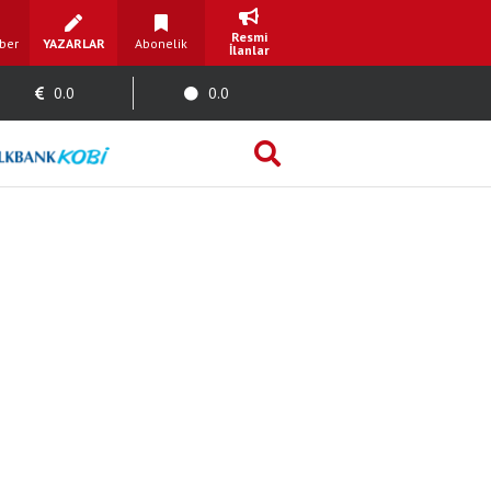
Resmi
ber
YAZARLAR
Abonelik
İlanlar
0.0
0.0