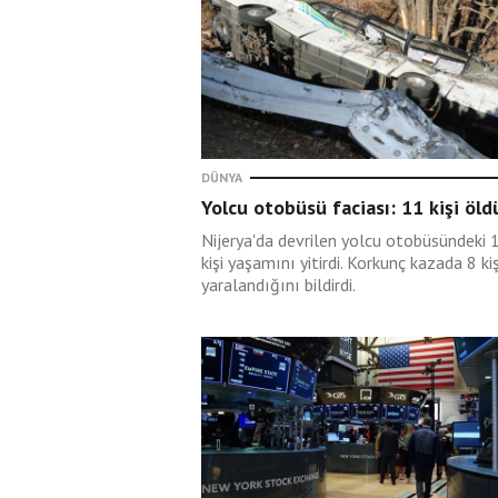
Kapı erken açılmadı,
salon daha büyük olsu
Bu mu itirazınız?
DÜNYA
Yolcu otobüsü faciası: 11 kişi öld
Nijerya'da devrilen yolcu otobüsündeki 
kişi yaşamını yitirdi. Korkunç kazada 8 kiş
yaralandığını bildirdi.