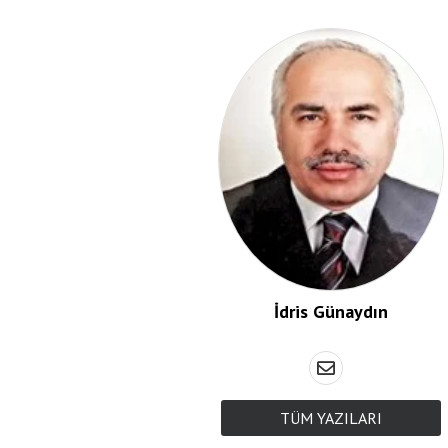
İdris Günaydın
TÜM YAZILARI