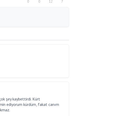
0
0
12
7
çok şey kaybettirdi. Kürt
Yemin ediyorum kürdüm, fakat canım
ıkmaz.