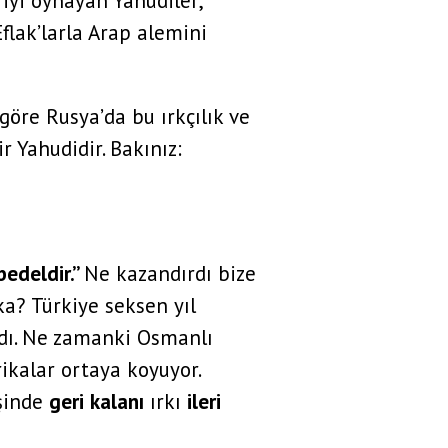
 iyi oynayan Yahudiler,
flak’larla Arap alemini
göre Rusya’da bu ırkçılık ve
r Yahudidir. Bakınız:
edeldir.”
Ne kazandırdı bize
a? Türkiye seksen yıl
dı. Ne zamanki Osmanlı
ikalar ortaya koyuyor.
şinde
geri
kalanı
ırkı
ileri