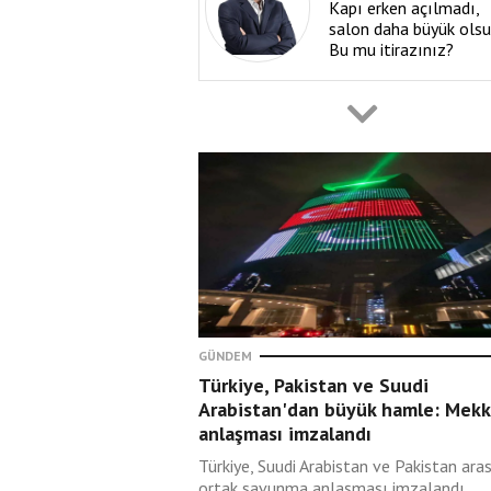
Kapı erken açılmadı,
salon daha büyük olsu
Bu mu itirazınız?
Ali Sandıkçıoğlu
08 Ağustos 2026
Kadınlardan sonra şim
de erkekler mi?
Halit Kanak
08 Ağustos 2026
Şehâdetinin
yıldönümünde Enver
GÜNDEM
Paşa’yı Tacikistan’da
Türkiye, Pakistan ve Suudi
anmak (4 Ağustos 19
Arabistan'dan büyük hamle: Mek
anlaşması imzalandı
Latif Erdoğan
Türkiye, Suudi Arabistan ve Pakistan ara
08 Ağustos 2026
ortak savunma anlaşması imzalandı.