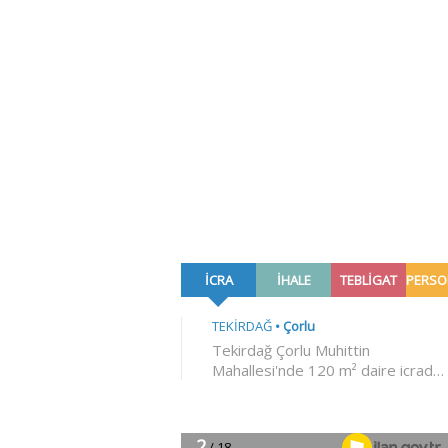
Mustafa Ceylan
08 Ağustos 2026
Atina'nın diz bağları
çözüldü
Refik Tuzcuoğlu
08 Ağustos 2026
Terörsüz bölge vizyo
Sefa Saygılı
08 Ağustos 2026