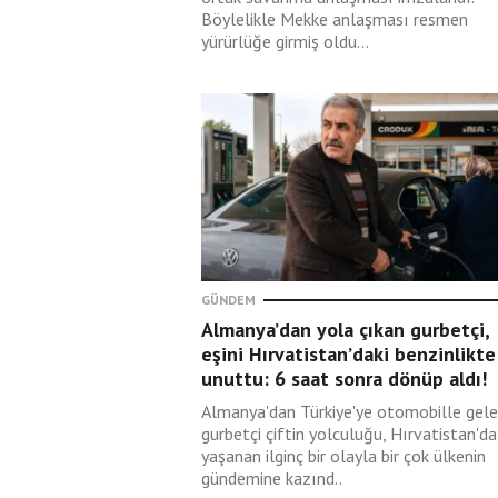
Bir daha asla!
Böylelikle Mekke anlaşması resmen
yürürlüğe girmiş oldu...
Mustafa Ceylan
08 Ağustos 2026
Atina'nın diz bağları
çözüldü
Refik Tuzcuoğlu
GÜNDEM
08 Ağustos 2026
Almanya’dan yola çıkan gurbetçi,
Terörsüz bölge vizyo
eşini Hırvatistan’daki benzinlikte
unuttu: 6 saat sonra dönüp aldı!
Almanya'dan Türkiye'ye otomobille gel
gurbetçi çiftin yolculuğu, Hırvatistan'da
Sefa Saygılı
yaşanan ilginç bir olayla bir çok ülkenin
gündemine kazınd..
08 Ağustos 2026