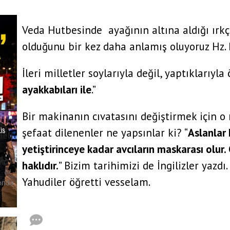
Veda Hutbesinde ayağının altına aldığı ırkçı
olduğunu bir kez daha anlamış oluyoruz Hz.
İleri milletler soylarıyla değil, yaptıklarıyla 
ayakkabıları ile
.”
Bir makinanın cıvatasını değiştirmek için o
e
şefaat dilenenler ne yapsınlar ki? “
Aslanlar 
heli
yetiştirinceye kadar avcıların maskarası olur
n
haklıdır.
” Bizim tarihimizi de İngilizler yazdı. 
tır
Yahudiler öğretti vesselam.
onda