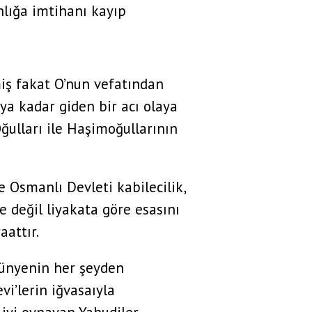
anlığa imtihanı kayıp
iş fakat O’nun vefatından
ya kadar giden bir acı olaya
ulları ile Haşimoğullarının
 Osmanlı Devleti kabilecilik,
e değil liyakata göre esasını
aattır.
bünyenin her şeyden
vi’lerin iğvasaıyla