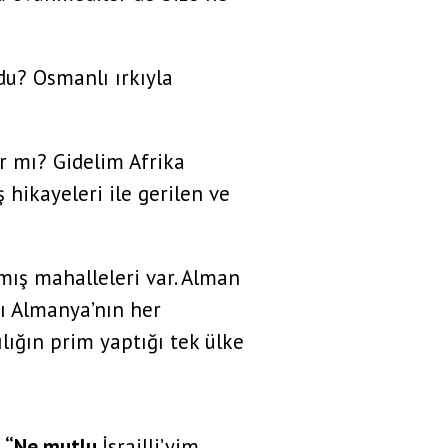
u? Osmanlı ırkıyla
r mı? Gidelim Afrika
ş hikayeleri ile gerilen ve
lmış mahalleleri var. Alman
rı Almanya’nın her
lığın prim yaptığı tek ülke
.
“Ne mutlu
İsrailli’yim