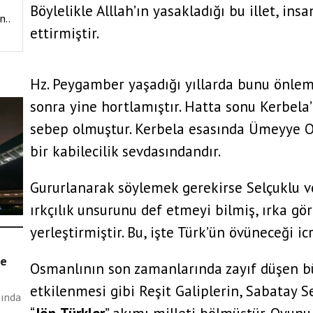
Böylelikle Alllah’ın yasakladığı bu illet, ins
n..
ettirmiştir.
Hz. Peygamber yaşadığı yıllarda bunu önlem
sonra yine hortlamıştır. Hatta sonu Kerbela’
di
sebep olmuştur. Kerbela esasında Ümeyye Oğ
bir kabilecilik sevdasındandır.
Gururlanarak söylemek gerekirse Selçuklu ve
ırkçılık unsurunu def etmeyi bilmiş, ırka gör
yerleştirmiştir. Bu, işte Türk’ün övüneceği icr
22)
ke
Osmanlının son zamanlarında zayıf düşen 
etkilenmesi gibi Reşit Galiplerin, Sabatay Se
sında