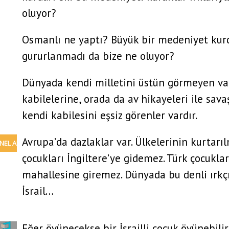
oluyor?
Osmanlı ne yaptı? Büyük bir medeniyet kurd
gururlanmadı da bize ne oluyor?
Dünyada kendi milletini üstün görmeyen va
kabilelerine, orada da av hikayeleri ile sava
kendi kabilesini eşsiz görenler vardır.
Avrupa’da dazlaklar var. Ülkelerinin kurtarı
nu
çocukları İngiltere’ye gidemez. Türk çocukla
mahallesine giremez. Dünyada bu denli ırkçı
İsrail…
Eğer övünecekse bir İsrailli çocuk övünebilir