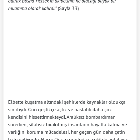
olarak Bosna-Hersek’in akıbetinin ne olacağı büyük bir
muamma olarak kalırdı.”
(Sayfa 33)
Elbette kuşatma altındaki şehirlerde kaynaklar oldukça
sınırlıydı. Gün geçtikçe açlık ve hastalık daha çok
kendisini hissettirmekteydi. Aralıksız bombardıman
sürerken, silahsız bırakılmış insanların hayatta kalma ve
varlığını koruma mücadelesi, her geçen gün daha çetin
hale geliyordu. Naser Oriç, o günleri şu şekilde anlatıyor: