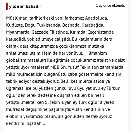
1 ay önce eklendi.
yıldırım bahadır
Müslüman, tarihleri eski yeni farketmez Anadoluda,
Kudüste, Doğu Türkistanda, Bosnada, Karabağda,
Myanmarda, Gazzede Filistinde, Kırımda, Çeçenistanda
katledildi, yok edilmeye çalışıldı. Bu katliamların ders
olarak ders kitaplarımızda çocuklarımıza mutlaka
anlatılması lazım. Hem de her yönüyle...Hümanizm
globalizm masalları ile eğitimle çocuklarımız ateist ve deist
yetiştiriliyor maalesef. MEB Sn. Yusuf Tekin son zamanlarda
milli müfredat için olağanüstü çaba göstermekte kendisini
tebrik ediyor destekliyoruz. Belli kesimlerce saldırıya
uğraması ise bu yüzden çünkü "uyu uyu yat uyu ey Türkün
oğlu" denilerek dedesine düşman edilen bir nesil
yetiştirilmekte iken S. Tekin "uyan ey Türk oğlu" diyerek
müfredat değişimine başlamıştır. Allah kendisinin ve
ekibinin yardımcısı olsun. Biz gönülden destekliyoruz
kendisini inşallah...