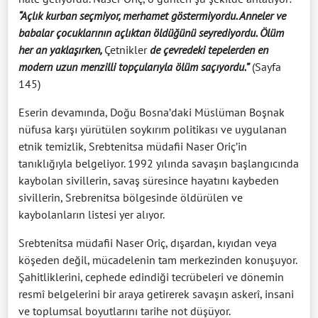
“Açlık kurban seçmiyor, merhamet göstermiyordu. Anneler ve
babalar çocuklarının açlıktan öldüğünü seyrediyordu. Ölüm
her an yaklaşırken,
Çetnikler
de çevredeki tepelerden en
modern uzun menzilli topçularıyla ölüm saçıyordu.”
(Sayfa
145)
Eserin devamında, Doğu Bosna’daki Müslüman Boşnak
nüfusa karşı yürütülen soykırım politikası ve uygulanan
etnik temizlik, Srebtenitsa müdafii Naser Oriç’in
tanıklığıyla belgeliyor. 1992 yılında savaşın başlangıcında
kaybolan sivillerin, savaş süresince hayatını kaybeden
sivillerin, Srebrenitsa bölgesinde öldürülen ve
kaybolanların listesi yer alıyor.
Srebtenitsa müdafii Naser Oriç, dışardan, kıyıdan veya
köşeden değil, mücadelenin tam merkezinden konuşuyor.
Şahitliklerini, cephede edindiği tecrübeleri ve dönemin
resmî belgelerini bir araya getirerek savaşın askerî, insani
ve toplumsal boyutlarını tarihe not düşüyor.