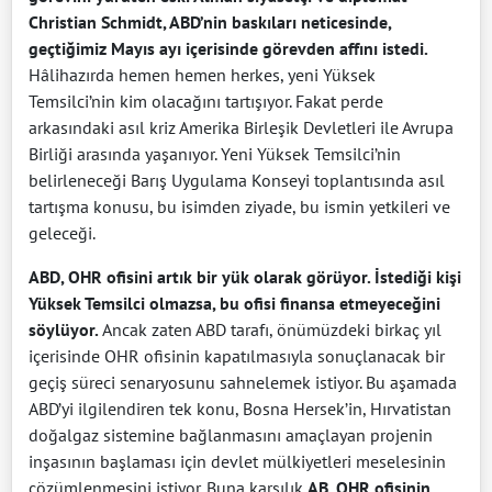
Christian Schmidt, ABD’nin baskıları neticesinde,
geçtiğimiz Mayıs ayı içerisinde görevden affını istedi.
Hâlihazırda hemen hemen herkes, yeni Yüksek
Temsilci’nin kim olacağını tartışıyor. Fakat perde
arkasındaki asıl kriz Amerika Birleşik Devletleri ile Avrupa
Birliği arasında yaşanıyor. Yeni Yüksek Temsilci’nin
belirleneceği Barış Uygulama Konseyi toplantısında asıl
tartışma konusu, bu isimden ziyade, bu ismin yetkileri ve
geleceği.
ABD, OHR ofisini artık bir yük olarak görüyor. İstediği kişi
Yüksek Temsilci olmazsa, bu ofisi finansa etmeyeceğini
söylüyor.
Ancak zaten ABD tarafı, önümüzdeki birkaç yıl
içerisinde OHR ofisinin kapatılmasıyla sonuçlanacak bir
geçiş süreci senaryosunu sahnelemek istiyor. Bu aşamada
ABD’yi ilgilendiren tek konu, Bosna Hersek’in, Hırvatistan
doğalgaz sistemine bağlanmasını amaçlayan projenin
inşasının başlaması için devlet mülkiyetleri meselesinin
çözümlenmesini istiyor. Buna karşılık
AB, OHR ofisinin