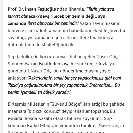
Prof. Dr. İhsan Fazlıoğlu
’ndan ilhamla
:
“Tarih yalnızca
kuvvet al
ınacak/devşirilecek bir zemin değil, aynı
zamanda
ibret alınacak bir zemindir.”
Vatan savunmasının
binlerce isimsiz kahramanının hatıralarını ebedileştiren bu
sayfalar, aynı zamanda gelecek nesillere bırakılmış acı
dolu bir tarih dersi niteliğindedir.
Sırp Çetniklerin korkulu rüyası haline gelen Naser Oriç,
Srebrenitsa’nın işgalinden kısa bir süre önce Tuzla’ya
gönderildi. Naser Oriç, bu gönderilme olayını şöyle
anlatıyor:
“Askerlerimiz, sanki bir şey yapacakmışız gibi beni
Tuzla’ya çağırdılar. Ama bir şey yapamadık. Srebrenitsa… Bu
benim içimdeki en büyük yaradır.”
Birleşmiş Milletler’in “Güvenli Bölge” ilan ettiği bu şehirde,
insanlara “biz sizi koruruz” deyip, silahlar toplandı. Bu
esnada Bosna Kasabı olarak bilinen soykırımcı Sırp
komutan Ratko Mladiç’in emrindeki birlikler, Naser Oriç’in
Srebrenitsa’dan ayrıldığını duyunca, saldırılarını