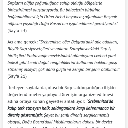
Sırpların nüfus çoğunluğuna sahip olduğu bölgelerle
birleştirilmesi oluşturuyordu. Bu bölgelerin birbirine
bağlanabilmesi için Drina Nehri boyunca çoğunlukla Boşnak
nüfusun yaşadığı Doğu Bosna’nın işgal edilmesi gerekiyordu.”
(Sayfa 53)
Acı ama gerçek:
“Srebrenitsa, eğer Belgrad’daki güç odakları,
Büyük Sırp siyasetçileri ve onların Saraybosna’daki Sırp iş
birlikçileri Podravanje mevkisindeki alüminyum cevheri yani
boksit gibi kendi doğal zenginliklerini kullanma hakkını gasp
etmemiş olsaydı, çok daha güçlü ve zengin bir şehir olabilirdi.”
(Sayfa 21)
İlerleyen sayfalarda, olası bir Sırp saldırganlığına ilişkin
değerlendirmeler yapılıyor. Direnişin organize edilmesi
adına ortaya konan gayretler anlatılıyor:
“
Srebrenitsa’da
kalıp terk etmeyen halk, saldırganlara karşı kahramanca bir
direniş göstermiştir.
Şayet bu şanlı direniş sergilenmemiş
olsaydı, Doğu Bosna’daki Müslümanların, dahası bir devlet