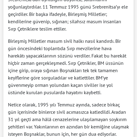
yoğunlaştırdılar. 11 Temmuz 1995 günü Srebrenitsa’yı ele
geçirdiler. Bir başka ifadeyle, Birleşmiş Milletler;
kendilerine güvenip, sığınan; silahsız masum insanları
Sırp Çetniklere teslim ettiler.
Birleşmiş Milletler masum sivil halkı nasıl kandırdı. Bir
gün öncesindeki toplantıda Sırp mevzilerine hava
harekâtı yapacaklarının sözünü verdiler. Fakat bu harekât
hiçbir zaman gerçekleşmedi. Sırp Çetnikler, BM üssünün
içine girip, oraya sığınan Boşnakları tek tek tamamen
keyiflerine göre sorguladılar ve katlettiler. BM’ye
güvenmeyip orman yolundan kaçan siviller ise yol
üstünde kurulan pusularda hayatını kaybetti.
Netice olarak, 1995 yılı Temmuz ayında, sadece birkaç
gün içerisinde binlerce sivil acımasızca katledildi. Aradan
31 yıl geçti ama hâlâ cenazelerine ulaşılamayan soykırım
şehitleri var. Yakınlarının en azından bir kemiğine ulaşmak
isteyen Boşnaklar, bunun için, her gün dua ediyorlar.