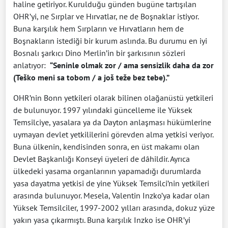
haline getiriyor. Kurulduğu günden bugüne tartışılan
OHR’yi, ne Sırplar ve Hırvatlar, ne de Boşnaklar istiyor.
Buna karşılık hem Sırpların ve Hırvatların hem de
Boşnakların istediği bir kurum aslında. Bu durumu en iyi
Bosnalı şarkıcı Dino Merlin’in bir şarkısının sözleri
anlatıyor:
“Seninle olmak zor / ama sensizlik daha da zor
(Teško meni sa tobom / a još teže bez tebe).”
OHR’nin Bonn yetkileri olarak bilinen olağanüstü yetkileri
de bulunuyor. 1997 yılındaki güncelleme ile Yüksek
Temsilciye, yasalara ya da Dayton anlaşması hükümlerine
uymayan devlet yetkililerini görevden alma yetkisi veriyor.
Buna ülkenin, kendisinden sonra, en üst makamı olan
Devlet Başkanlığı Konseyi üyeleri de dâhildir. Ayrıca
ülkedeki yasama organlarının yapamadığı durumlarda
yasa dayatma yetkisi de yine Yüksek Temsilci’nin yetkileri
arasında bulunuyor. Mesela, Valentin Inzko’ya kadar olan
Yüksek Temsilciler, 1997-2002 yılları arasında, dokuz yüze
yakın yasa çıkarmıştı. Buna karşılık Inzko ise OHR’yi