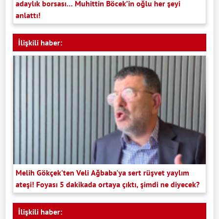
adaylık borsası… Muhittin Böcek’in oğlu her şeyi
anlattı!
İlişkili haber:
Melih Gökçek'ten Veli Ağbaba'ya sert rüşvet yaylım
ateşi! Foyası 5 dakikada ortaya çıktı, şimdi ne diyecek?
İlişkili haber: