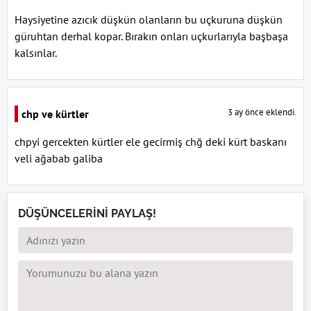
Haysiyetine azıcık düşkün olanların bu uçkuruna düşkün
güruhtan derhal kopar. Bırakın onları uçkurlarıyla başbaşa
kalsınlar.
3 ay önce eklendi.
chp ve kürtler
chpyi gercekten kürtler ele gecirmiş chğ deki kürt baskanı
veli ağabab galiba
DÜŞÜNCELERİNİ PAYLAŞ!