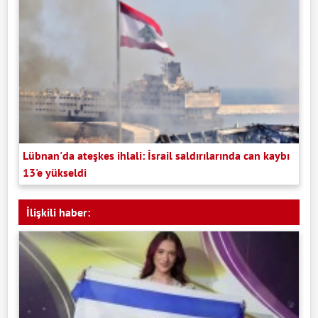
Lübnan'da ateşkes ihlali: İsrail saldırılarında can kaybı
13'e yükseldi
İlişkili haber: