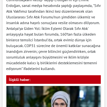
Erdoğan, sanal medya hesabında yaptığı paylaşımda, "Sıfır
Atık Vakfımız tarafından ikinci kez düzenlenecek olan
Uluslararası Sıfır Atık Forumu’nun şimdiden ülkemiz ve
insanlık adına hayırlı sonuçlara vesile olmasını diliyorum.
'Antalya’ya Giden Yol: İklim Eylemi Olarak Sıfır Atık'
anlayışıyla hayat bulan forumda, 160’tan fazla ülkeden
binlerce temsilci İstanbul’da, ortak evimiz dünya için
buluşacak. COP31 sürecine de önemli katkılar sunacağına
inandığım zirvenin; çevre bilincini güçlendirirken, ortak
sorumluluk anlayışını büyütmesini ve iklim kriziyle
mücadelede kalıcı iş birliklerini desteklemesini temenni
ediyorum" ifadelerini kullandı.
İlişkili haber: