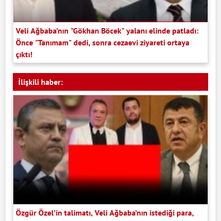
Veli Ağbaba’nın "Gökhan Böcek" yalanı elinde patladı:
Önce "Tanımam" dedi, sonra cezaevi ziyareti ortaya
çıktı!
İlişkili haber:
Özgür Özel’in talimatı, Veli Ağbaba’nın istediği para,