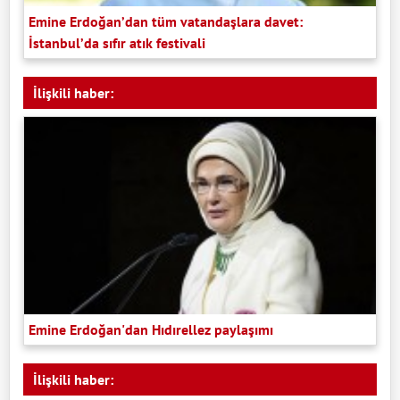
Emine Erdoğan’dan tüm vatandaşlara davet:
İstanbul’da sıfır atık festivali
İlişkili haber:
Emine Erdoğan'dan Hıdırellez paylaşımı
İlişkili haber: