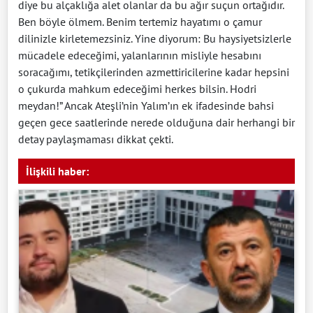
diye bu alçaklığa alet olanlar da bu ağır suçun ortağıdır.
Ben böyle ölmem. Benim tertemiz hayatımı o çamur
dilinizle kirletemezsiniz. Yine diyorum: Bu haysiyetsizlerle
mücadele edeceğimi, yalanlarının misliyle hesabını
soracağımı, tetikçilerinden azmettiricilerine kadar hepsini
o çukurda mahkum edeceğimi herkes bilsin. Hodri
meydan!” Ancak Ateşli’nin Yalım’ın ek ifadesinde bahsi
geçen gece saatlerinde nerede olduğuna dair herhangi bir
detay paylaşmaması dikkat çekti.
İlişkili haber: