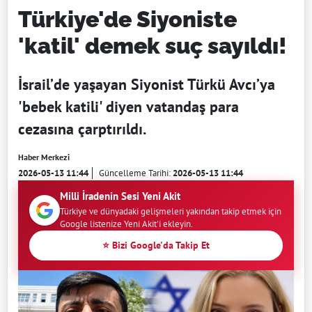
Türkiye'de Siyoniste
'katil' demek suç sayıldı!
İsrail’de yaşayan Siyonist Türkü Avcı’ya
'bebek katili' diyen vatandaş para
cezasına çarptırıldı.
Haber Merkezi
2026-05-13 11:44
Güncelleme Tarihi:
2026-05-13 11:44
Milli İradenin Sesi Yeni Akit
Türkiye ve dünyadaki gelişmeleri yakından takip etmek için
Google listenize Yeni Akit'i ekleyin.
⭐ Bizi Google'da Takip Et