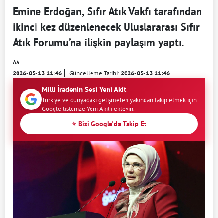
Emine Erdoğan, Sıfır Atık Vakfı tarafından
ikinci kez düzenlenecek Uluslararası Sıfır
Atık Forumu’na ilişkin paylaşım yaptı.
AA
2026-05-13 11:46
Güncelleme Tarihi:
2026-05-13 11:46
Milli İradenin Sesi Yeni Akit
Türkiye ve dünyadaki gelişmeleri yakından takip etmek için
Google listenize Yeni Akit'i ekleyin.
⭐ Bizi Google'da Takip Et