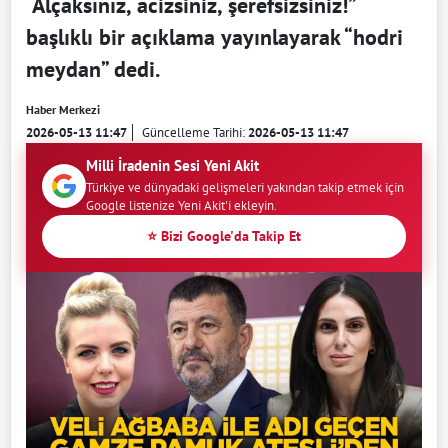
“Alçaksınız, acizsiniz, şerefsizsiniz!”
başlıklı bir açıklama yayınlayarak “hodri
meydan” dedi.
Haber Merkezi
2026-05-13 11:47
Güncelleme Tarihi:
2026-05-13 11:47
Milli İradenin Sesi Yeni Akit
Türkiye ve dünyadaki gelişmeleri yakından takip etmek için
Google listenize Yeni Akit'i ekleyin.
⭐ Bizi Google'da Takip Et