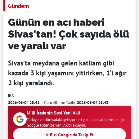
Gündem
Günün en acı haberi
Sivas'tan! Çok sayıda ölü
ve yaralı var
Sivas’ta meydana gelen katliam gibi
kazada 3 kişi yaşamını yitirirken, 1’i ağır
2 kişi yaralandı.
IHA
2026-06-04 23:41
Güncelleme Tarihi:
2026-06-04 23:43
Milli İradenin Sesi Yeni Akit
Türkiye ve dünyadaki gelişmeleri yakından takip etmek için
Google listenize Yeni Akit'i ekleyin.
⭐ Bizi Google'da Takip Et