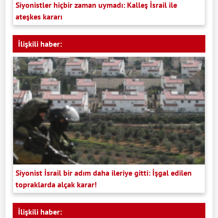
Siyonistler hiçbir zaman uymadı: Kalleş İsrail ile
ateşkes kararı
İlişkili haber:
Siyonist İsrail bir adım daha ileriye gitti: İşgal edilen
topraklarda alçak karar!
İlişkili haber: