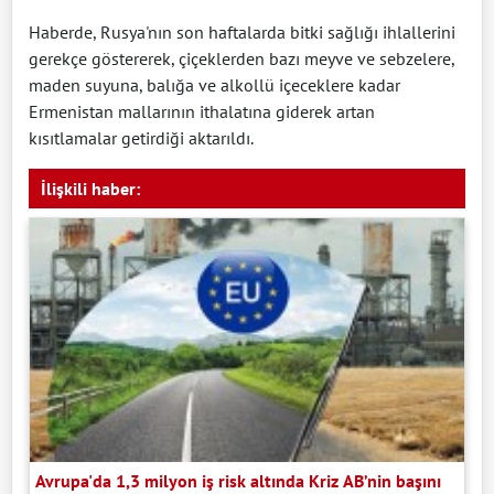
Haberde, Rusya'nın son haftalarda bitki sağlığı ihlallerini
gerekçe göstererek, çiçeklerden bazı meyve ve sebzelere,
maden suyuna, balığa ve alkollü içeceklere kadar
Ermenistan mallarının ithalatına giderek artan
kısıtlamalar getirdiği aktarıldı.
İlişkili haber:
Avrupa'da 1,3 milyon iş risk altında Kriz AB’nin başını