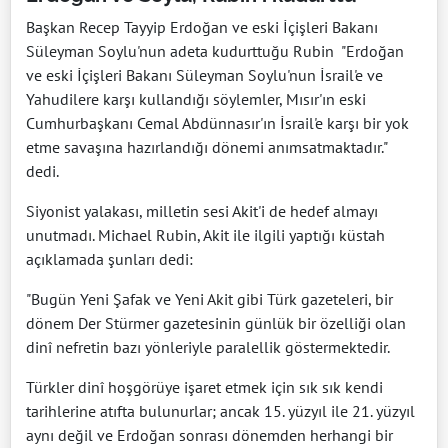
Başkan Recep Tayyip Erdoğan ve eski İçişleri Bakanı
Süleyman Soylu'nun adeta kudurttuğu Rubin "Erdoğan
ve eski İçişleri Bakanı Süleyman Soylu'nun İsrail'e ve
Yahudilere karşı kullandığı söylemler, Mısır'ın eski
Cumhurbaşkanı Cemal Abdünnasır'ın İsrail'e karşı bir yok
etme savaşına hazırlandığı dönemi anımsatmaktadır."
dedi.
Siyonist yalakası, milletin sesi Akit'i de hedef almayı
unutmadı. Michael Rubin, Akit ile ilgili yaptığı küstah
açıklamada şunları dedi:
"Bugün Yeni Şafak ve Yeni Akit gibi Türk gazeteleri, bir
dönem Der Stürmer gazetesinin günlük bir özelliği olan
dinî nefretin bazı yönleriyle paralellik göstermektedir.
Türkler dinî hoşgörüye işaret etmek için sık sık kendi
tarihlerine atıfta bulunurlar; ancak 15. yüzyıl ile 21. yüzyıl
aynı değil ve Erdoğan sonrası dönemden herhangi bir