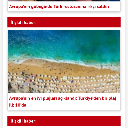
Avrupa'nın göbeğinde Türk restoranına ırkçı saldırı
İlişkili haber:
Avrupa’nın en iyi plajları açıklandı: Türkiye’den bir plaj
ilk 10’da
İlişkili haber: