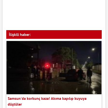
İlişkili haber:
Samsun'da korkunç kaza! Akıma kapılıp kuyuya
düştüler