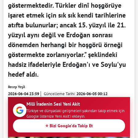
göstermektedir. Türkler dinî hoşgörüye
işaret etmek için sık sık kendi tarihlerine
atıfta bulunurlar; ancak 15. yüzyıl ile 21.
yüzyıl aynı değil ve Erdoğan sonrası
dönemden herhangi bir hoşgörü örneği
göstermekte zorlanıyorlar." şeklindeki
hadsiz ifadeleriyle Erdoğan'ı ve Soylu'yu
hedef aldı.
Recep Yeşil
2026-06-04 23:59
Güncelleme Tarihi:
2026-06-05 00:12
Milli İradenin Sesi Yeni Akit
Türkiye ve dünyadaki gelişmeleri yakından takip etmek için
Google listenize Yeni Akit'i ekleyin.
⭐ Bizi Google'da Takip Et