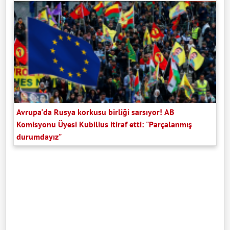
Avrupa'da Rusya korkusu birliği sarsıyor! AB
Komisyonu Üyesi Kubilius itiraf etti: "Parçalanmış
durumdayız"