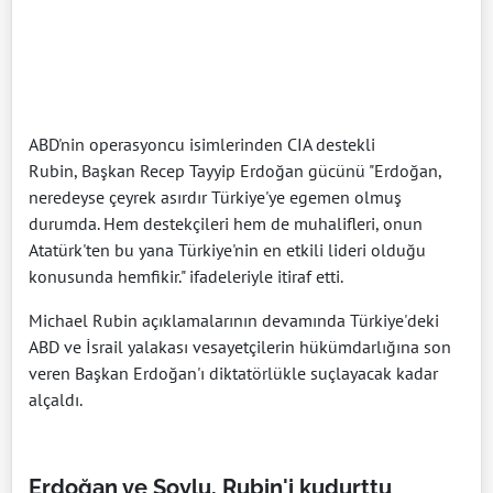
ABD'nin operasyoncu isimlerinden CIA destekli
Rubin, Başkan Recep Tayyip Erdoğan gücünü "Erdoğan,
neredeyse çeyrek asırdır Türkiye'ye egemen olmuş
durumda. Hem destekçileri hem de muhalifleri, onun
Atatürk'ten bu yana Türkiye'nin en etkili lideri olduğu
konusunda hemfikir." ifadeleriyle itiraf etti.
Michael Rubin açıklamalarının devamında Türkiye'deki
ABD ve İsrail yalakası vesayetçilerin hükümdarlığına son
veren Başkan Erdoğan'ı diktatörlükle suçlayacak kadar
alçaldı.
Erdoğan ve Soylu, Rubin'i kudurttu