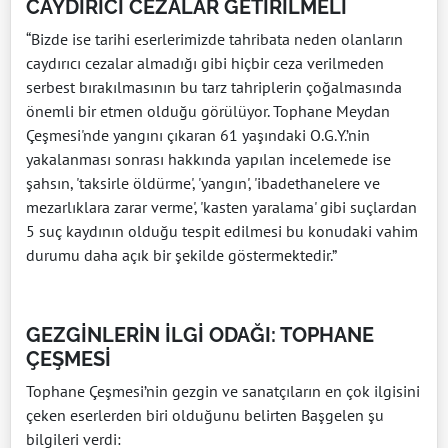
CAYDIRICI CEZALAR GETİRİLMELİ
“Bizde ise tarihi eserlerimizde tahribata neden olanların
caydırıcı cezalar almadığı gibi hiçbir ceza verilmeden
serbest bırakılmasının bu tarz tahriplerin çoğalmasında
önemli bir etmen olduğu görülüyor. Tophane Meydan
Çeşmesi'nde yangını çıkaran 61 yaşındaki O.G.Y.’nin
yakalanması sonrası hakkında yapılan incelemede ise
şahsın, 'taksirle öldürme', 'yangın', 'ibadethanelere ve
mezarlıklara zarar verme', 'kasten yaralama' gibi suçlardan
5 suç kaydının olduğu tespit edilmesi bu konudaki vahim
durumu daha açık bir şekilde göstermektedir.”
GEZGİNLERİN İLGİ ODAĞI: TOPHANE
ÇEŞMESİ
Tophane Çeşmesi’nin gezgin ve sanatçıların en çok ilgisini
çeken eserlerden biri olduğunu belirten Başgelen şu
bilgileri verdi: