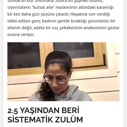
Strook’un kızı Shoshana Strock’un şüpheli ölümü,
siyonistlerin "kutsal aile" maskesinin altındaki karanlığı
bir kez daha gün yüzüne çıkardı. Hayatına son verdiği
iddia edilen genç kadının geride bıraktığı görüntüler, bir
ailenin değil, adeta bir suç şebekesinin anatomisini gözler
önüne seriyor.
2.5 YAŞINDAN BERİ
SİSTEMATİK ZULÜM