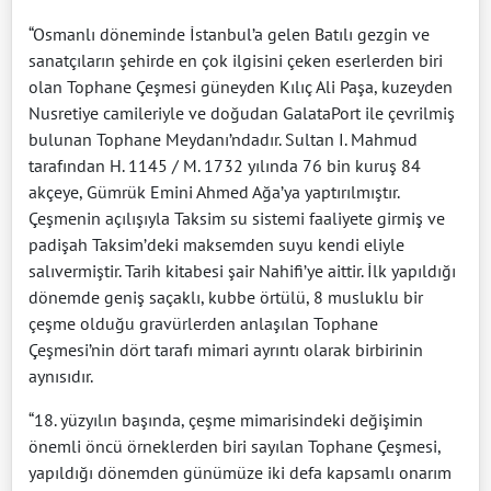
“Osmanlı döneminde İstanbul’a gelen Batılı gezgin ve
sanatçıların şehirde en çok ilgisini çeken eserlerden biri
olan Tophane Çeşmesi güneyden Kılıç Ali Paşa, kuzeyden
Nusretiye camileriyle ve doğudan GalataPort ile çevrilmiş
bulunan Tophane Meydanı’ndadır. Sultan I. Mahmud
tarafından H. 1145 / M. 1732 yılında 76 bin kuruş 84
akçeye, Gümrük Emini Ahmed Ağa’ya yaptırılmıştır.
Çeşmenin açılışıyla Taksim su sistemi faaliyete girmiş ve
padişah Taksim’deki maksemden suyu kendi eliyle
salıvermiştir. Tarih kitabesi şair Nahifi’ye aittir. İlk yapıldığı
dönemde geniş saçaklı, kubbe örtülü, 8 musluklu bir
çeşme olduğu gravürlerden anlaşılan Tophane
Çeşmesi’nin dört tarafı mimari ayrıntı olarak birbirinin
aynısıdır.
“18. yüzyılın başında, çeşme mimarisindeki değişimin
önemli öncü örneklerden biri sayılan Tophane Çeşmesi,
yapıldığı dönemden günümüze iki defa kapsamlı onarım