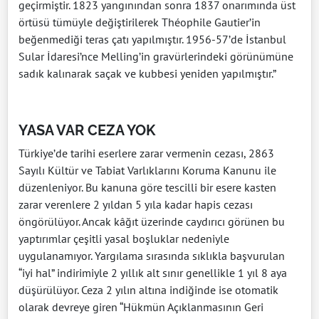
geçirmiştir. 1823 yangınından sonra 1837 onarımında üst
örtüsü tümüyle değiştirilerek Théophile Gautier’in
beğenmediği teras çatı yapılmıştır. 1956-57’de İstanbul
Sular İdaresi’nce Melling’in gravürlerindeki görünümüne
sadık kalınarak saçak ve kubbesi yeniden yapılmıştır.”
YASA VAR CEZA YOK
Türkiye’de tarihi eserlere zarar vermenin cezası, 2863
Sayılı Kültür ve Tabiat Varlıklarını Koruma Kanunu ile
düzenleniyor. Bu kanuna göre tescilli bir esere kasten
zarar verenlere 2 yıldan 5 yıla kadar hapis cezası
öngörülüyor. Ancak kâğıt üzerinde caydırıcı görünen bu
yaptırımlar çeşitli yasal boşluklar nedeniyle
uygulanamıyor. Yargılama sırasında sıklıkla başvurulan
“iyi hal” indirimiyle 2 yıllık alt sınır genellikle 1 yıl 8 aya
düşürülüyor. Ceza 2 yılın altına indiğinde ise otomatik
olarak devreye giren “Hükmün Açıklanmasının Geri