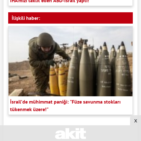
İHA’mızı taklit eden ABD-İsrail yaptı!"
İlişkili haber:
İsrail’de mühimmat paniği: "Füze savunma stokları
tükenmek üzere!"
x