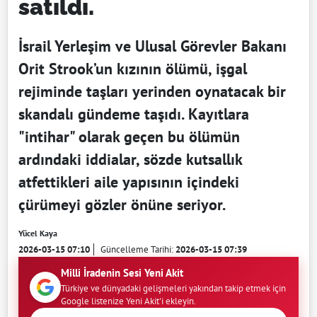
satıldı.
İsrail Yerleşim ve Ulusal Görevler Bakanı
Orit Strook’un kızının ölümü, işgal
rejiminde taşları yerinden oynatacak bir
skandalı gündeme taşıdı. Kayıtlara
"intihar" olarak geçen bu ölümün
ardındaki iddialar, sözde kutsallık
atfettikleri aile yapısının içindeki
çürümeyi gözler önüne seriyor.
Yücel Kaya
2026-03-15 07:10
Güncelleme Tarihi:
2026-03-15 07:39
Milli İradenin Sesi Yeni Akit
Türkiye ve dünyadaki gelişmeleri yakından takip etmek için
Google listenize Yeni Akit'i ekleyin.