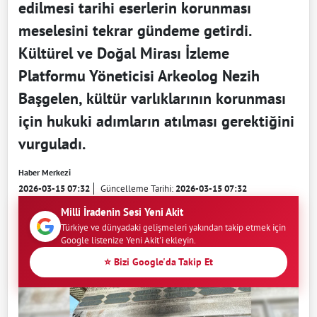
edilmesi tarihi eserlerin korunması
meselesini tekrar gündeme getirdi.
Kültürel ve Doğal Mirası İzleme
Platformu Yöneticisi Arkeolog Nezih
Başgelen, kültür varlıklarının korunması
için hukuki adımların atılması gerektiğini
vurguladı.
Haber Merkezi
2026-03-15 07:32
Güncelleme Tarihi:
2026-03-15 07:32
Milli İradenin Sesi Yeni Akit
Türkiye ve dünyadaki gelişmeleri yakından takip etmek için
Google listenize Yeni Akit'i ekleyin.
⭐ Bizi Google'da Takip Et