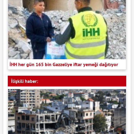
İHH her gün 165 bin Gazzeliye iftar yemeği dağıtıyor
İlişkili haber: