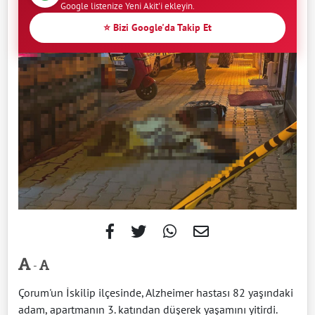
Google listenize Yeni Akit'i ekleyin.
⭐ Bizi Google'da Takip Et
-
Çorum'un İskilip ilçesinde, Alzheimer hastası 82 yaşındaki
adam, apartmanın 3. katından düşerek yaşamını yitirdi.