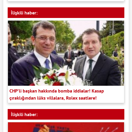
İlişkili haber:
CHP’li başkan hakkında bomba iddialar! Kasap
çıraklığından lüks villalara, Rolex saatlere!
İlişkili haber: