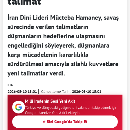
talimat
İran Dini Lideri Mücteba Hamaney, savaş
sürecinde verilen talimatların
düşmanların hedeflerine ulaşmasını
engellediğini söyleyerek, düşmanlara
karşı mücadelenin kararlılıkla
sürdürülmesi amacıyla silahlı kuvvetlere
yeni talimatlar verdi.
IHA
2026-05-10 15:01
Güncelleme Tarihi:
2026-05-10 15:01
Milli İradenin Sesi Yeni Akit
Türkiye ve dünyadaki gelişmeleri yakından takip etmek için
Google listenize Yeni Akit'i ekleyin.
⭐ Bizi Google'da Takip Et