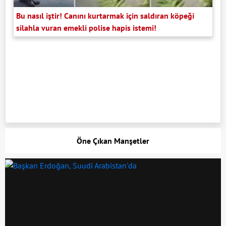
Bu nasıl iştir! Canını kurtarmak için saldıran köpeği
silahla vuran emekli polise hapis istemi!
Öne Çıkan Manşetler