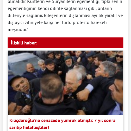
olmalıdır. Kürtlerin ve Suryanilerin egemenliği, tıpkı senin
egemenliğinin kendi dilinle sağlanması gibi, onların
dilleriyle sağlanır. Bileşenlerin dışlanması ayrılık yaratır ve
dışlayıcı zihniyete karşı her türlü protesto hareketi
meşrudur."
İlişkili haber:
Kılıçdaroğlu’na cenazede yumruk atmıştı: 7 yıl sonra
sarılıp helalleştiler!