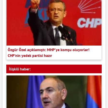
Özgür Özel açıklamıştı: MHP'ye komşu oluyorlar!
CHP'nin yedek partisi hazır
İlişkili haber: