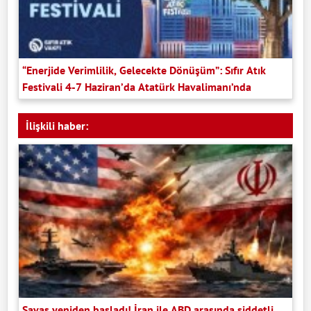
“Enerjide Verimlilik, Gelecekte Dönüşüm”: Sıfır Atık
Festivali 4-7 Haziran’da Atatürk Havalimanı’nda
İlişkili haber:
Savaş yeniden başladı! İran ile ABD arasında şiddetli