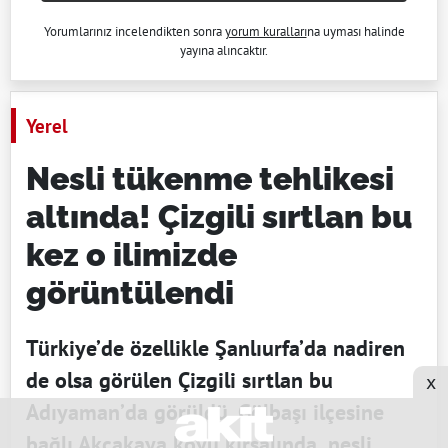
Yorumlarınız incelendikten sonra
yorum kuralları
na uyması halinde
yayına alıncaktır.
Yerel
Nesli tükenme tehlikesi
altında! Çizgili sırtlan bu
kez o ilimizde
görüntülendi
Türkiye’de özellikle Şanlıurfa’da nadiren
de olsa görülen Çizgili sırtlan bu
x
Adıyaman’da görüldü. Gölbaşı ilçesine
bağlı Akçakaya köyü kırsalında, nesli