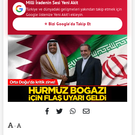
Milli İradenin Sesi Yeni Akit
Türkiye ve dünyadaki gelişmeleri yakından takip etmek için
Google listenize Yeni Akit'i ekleyin.
⭐ Bizi Google'da Takip Et
-