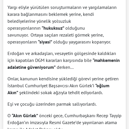
Yargı eliyle yürütülen soruşturmaların ve yargılamaların
karara bağlanmasını beklemek yerine, kendi
belediyelerine yönelik yolsuzluk
operasyonlarının
“hukuksuz”
olduğunu
savunuyor.
Ortaya saçılan rezaleti görmek yerine,
operasyonların
“siyasi”
olduğu yaygarasını koparıyor.
Erdoğan ve arkadaşları, vesayetin gölgesinde kaldıkları
için kapatılan DGM kararları karşısında bile
“mahkemenin
adaletine güveniyorum”
derken…
Onlar, kanunun kendisine yüklediği görevi yerine getiren
İstanbul Cumhuriyet Başsavcısı Akın Gürlek’i
“oğlum
Akın”
şeklindeki sokak ağzıyla tehdit ediyorlardı.
Eşi ve çocuğu üzerinden parmak sallıyorlardı.
O
“Akın Gürlek”
önceki gece, Cumhurbaşkanı Recep Tayyip
Erdoğan’ın imzasıyla Resmi Gazete’de yayınlanan atama