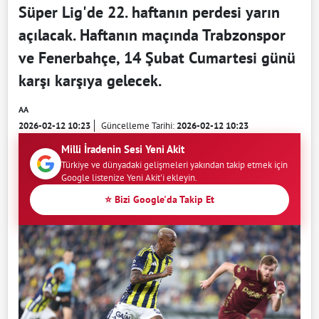
Süper Lig'de 22. haftanın perdesi yarın
açılacak. Haftanın maçında Trabzonspor
ve Fenerbahçe, 14 Şubat Cumartesi günü
karşı karşıya gelecek.
AA
2026-02-12 10:23
Güncelleme Tarihi:
2026-02-12 10:23
Milli İradenin Sesi Yeni Akit
Türkiye ve dünyadaki gelişmeleri yakından takip etmek için
Google listenize Yeni Akit'i ekleyin.
⭐ Bizi Google'da Takip Et