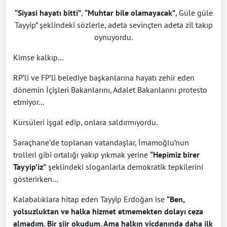
“Siyasi hayatı bitti”
,
“Muhtar bile olamayacak”
, Güle güle
Tayyip” şeklindeki sözlerle, adeta sevinçten adeta zil takıp
oynuyordu.
Kimse kalkıp…
RP’li ve FP’li belediye başkanlarına hayatı zehir eden
dönemin İçişleri Bakanlarını, Adalet Bakanlarını protesto
etmiyor…
Kürsüleri işgal edip, onlara saldırmıyordu.
Saraçhane’de toplanan vatandaşlar, İmamoğlu’nun
trolleri gibi ortalığı yakıp yıkmak yerine
“Hepimiz birer
Tayyip’iz”
şeklindeki sloganlarla demokratik tepkilerini
gösterirken…
Kalabalıklara hitap eden Tayyip Erdoğan ise
“Ben,
yolsuzluktan ve halka hizmet etmemekten dolayı ceza
almadım. Bir şiir okudum. Ama halkın vicdanında daha ilk