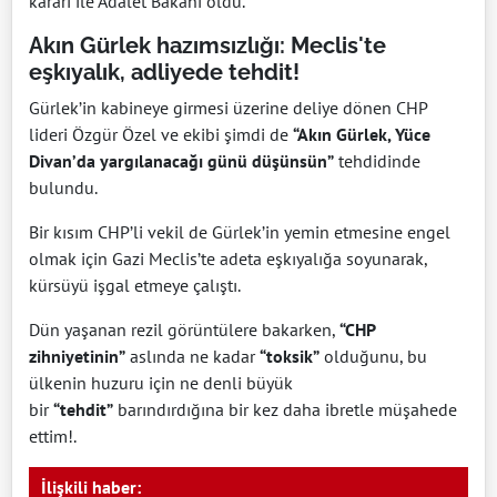
kararı ile Adalet Bakanı oldu.
Akın Gürlek hazımsızlığı: Meclis'te
eşkıyalık, adliyede tehdit!
Gürlek’in kabineye girmesi üzerine deliye dönen CHP
lideri Özgür Özel ve ekibi şimdi de
“Akın Gürlek, Yüce
Divan’da yargılanacağı günü düşünsün”
tehdidinde
bulundu.
Bir kısım CHP’li vekil de Gürlek’in yemin etmesine engel
olmak için Gazi Meclis’te adeta eşkıyalığa soyunarak,
kürsüyü işgal etmeye çalıştı.
Dün yaşanan rezil görüntülere bakarken,
“CHP
zihniyetinin”
aslında ne kadar
“toksik”
olduğunu, bu
ülkenin huzuru için ne denli büyük
bir
“tehdit”
barındırdığına bir kez daha ibretle müşahede
ettim!.
İlişkili haber: