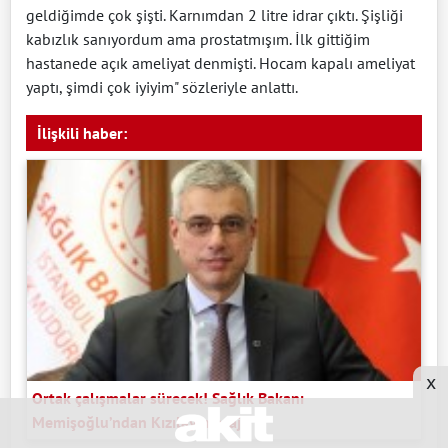
geldiğimde çok şişti. Karnımdan 2 litre idrar çıktı. Şişliği
kabızlık sanıyordum ama prostatmışım. İlk gittiğim
hastanede açık ameliyat denmişti. Hocam kapalı ameliyat
yaptı, şimdi çok iyiyim" sözleriyle anlattı.
İlişkili haber:
x
Ortak çalışmalar sürecek! Sağlık Bakanı
Memişoğlu’ndan Kızılay mesajı