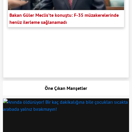
Bakan Güler Meclis’te konuştu: F-35 müzakerelerinde
henüz ilerleme sağlanamadı
Öne Çıkan Manşetler