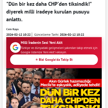
"Dün bir kez daha CHP’den tiksindik!"
diyerek milli iradeye kurulan pusuyu
anlattı.
Cem Kaya
2026-02-12 10:22
Güncelleme Tarihi:
2026-02-12 10:22
Milli İradenin Sesi Yeni Akit
Türkiye ve dünyadaki gelişmeleri yakından takip etmek için
Google listenize Yeni Akit'i ekleyin.
⭐ Bizi Google'da Takip Et