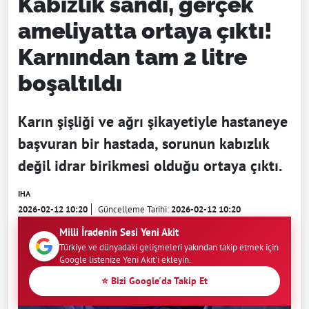
Kabızlık sandı, gerçek
ameliyatta ortaya çıktı!
Karnından tam 2 litre
boşaltıldı
Karın şişliği ve ağrı şikayetiyle hastaneye
başvuran bir hastada, sorunun kabızlık
değil idrar birikmesi olduğu ortaya çıktı.
IHA
2026-02-12 10:20
Güncelleme Tarihi:
2026-02-12 10:20
Milli İradenin Sesi Yeni Akit
Türkiye ve dünyadaki gelişmeleri yakından takip etmek için
Google listenize Yeni Akit'i ekleyin.
⭐ Bizi Google'da Takip Et