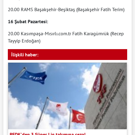
20.00 RAMS Başakşehir-Beşiktaş (Başakşehir Fatih Terim)
16 Şubat Pazartesi:
20.00 Kasımpaşa-Mısırlı.com.tr Fatih Karagümrük (Recep
Tayyip Erdoğan)
İlişkili haber:
PFDK'den 3 Süper Lig takımına ceza!