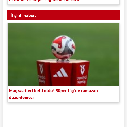
İlişkili haber:
Maç saatleri belli oldu! Süper Lig'de ramazan
düzenlemesi