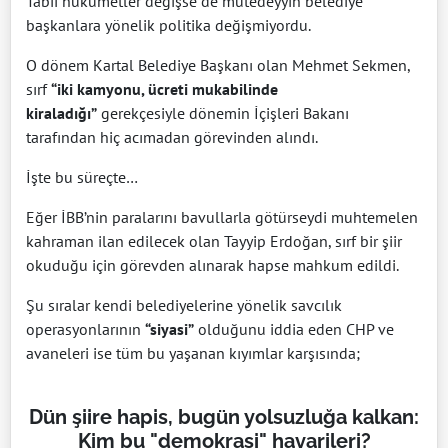
Tabii hükümetler değişse de mütedeyyin belediye
başkanlara yönelik politika değişmiyordu.
O dönem Kartal Belediye Başkanı olan Mehmet Sekmen,
sırf
“iki kamyonu, ücreti mukabilinde
kiraladığı”
gerekçesiyle dönemin İçişleri Bakanı
tarafından hiç acımadan görevinden alındı.
İşte bu süreçte…
Eğer İBB’nin paralarını bavullarla götürseydi muhtemelen
kahraman ilan edilecek olan Tayyip Erdoğan, sırf bir şiir
okuduğu için görevden alınarak hapse mahkum edildi.
Şu sıralar kendi belediyelerine yönelik savcılık
operasyonlarının
“siyasi”
olduğunu iddia eden CHP ve
avaneleri ise tüm bu yaşanan kıyımlar karşısında;
Dün şiire hapis, bugün yolsuzluğa kalkan:
Kim bu "demokrasi" havarileri?