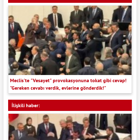
Meclis'te "Vesayet" provokasyonuna tokat gibi cevap!
"Gereken cevabı verdik, evlerine gönderdik!"
İlişkili haber: