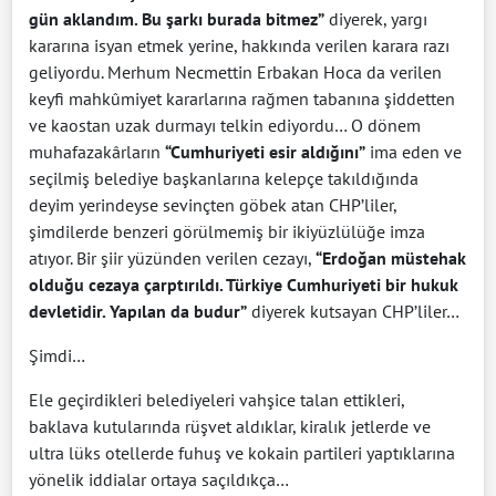
gün aklandım. Bu şarkı burada bitmez”
diyerek, yargı
kararına isyan etmek yerine, hakkında verilen karara razı
geliyordu. Merhum Necmettin Erbakan Hoca da verilen
keyfi mahkûmiyet kararlarına rağmen tabanına şiddetten
ve kaostan uzak durmayı telkin ediyordu… O dönem
muhafazakârların
“Cumhuriyeti esir aldığını”
ima eden ve
seçilmiş belediye başkanlarına kelepçe takıldığında
deyim yerindeyse sevinçten göbek atan CHP’liler,
şimdilerde benzeri görülmemiş bir ikiyüzlülüğe imza
atıyor. Bir şiir yüzünden verilen cezayı,
“Erdoğan müstehak
olduğu cezaya çarptırıldı. Türkiye Cumhuriyeti bir hukuk
devletidir. Yapılan da budur”
diyerek kutsayan CHP’liler…
Şimdi…
Ele geçirdikleri belediyeleri vahşice talan ettikleri,
baklava kutularında rüşvet aldıklar, kiralık jetlerde ve
ultra lüks otellerde fuhuş ve kokain partileri yaptıklarına
yönelik iddialar ortaya saçıldıkça…