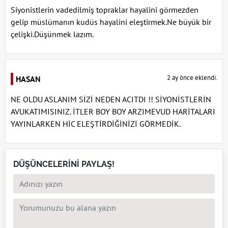
Siyonistlerin vadedilmiş topraklar hayalini görmezden
gelip müslümanın kudüs hayalini eleştirmek.Ne büyük bir
çelişki.Düşünmek lazım.
2 ay önce eklendi.
HASAN
NE OLDU ASLANIM SİZİ NEDEN ACITDI !! SİYONİSTLERİN
AVUKATIMISINIZ. İTLER BOY BOY ARZIMEVUD HARİTALARI
YAYINLARKEN HİC ELEŞTİRDİĞİNİZİ GÖRMEDİK.
DÜŞÜNCELERİNİ PAYLAŞ!