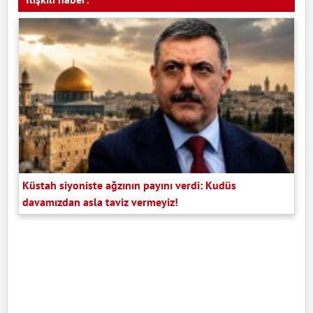
Küstah siyoniste ağzının payını verdi: Kudüs
davamızdan asla taviz vermeyiz!