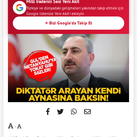
Milli İradenin Sesi Yeni Akit
Türkiye ve dünyadaki gelişmeleri yakından takip etmek için
Google listenize Yeni Akit'i ekleyin.
⭐ Bizi Google'da Takip Et
-