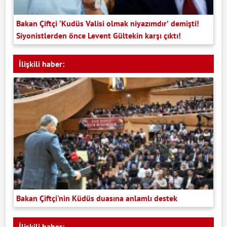
Bakan Çiftçi ‘Kudüs Valisi olmak niyazımdır’ demişti!
Siyonistlerden önce Levent Gültekin karşı çıktı!
İlişkili haber:
Bakan Çiftçi'nin Küdüs duasına anlamlı destek
İlişkili haber: