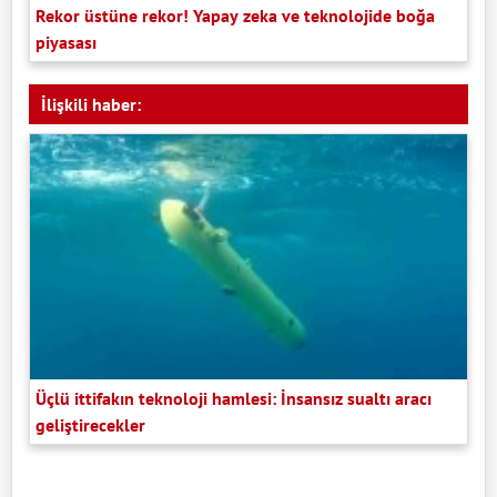
Rekor üstüne rekor! Yapay zeka ve teknolojide boğa
piyasası
İlişkili haber:
Üçlü ittifakın teknoloji hamlesi: İnsansız sualtı aracı
geliştirecekler