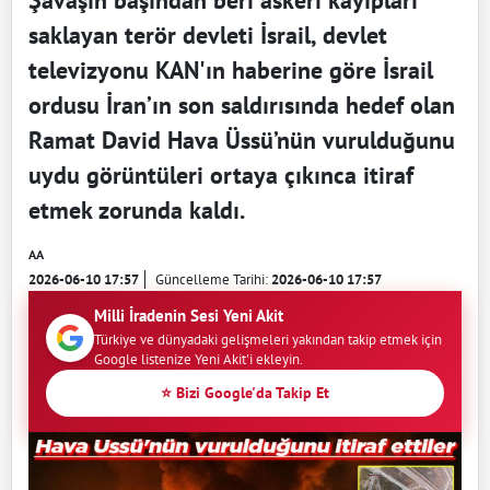
saklayan terör devleti İsrail, devlet
televizyonu KAN'ın haberine göre İsrail
ordusu İran’ın son saldırısında hedef olan
Ramat David Hava Üssü’nün vurulduğunu
uydu görüntüleri ortaya çıkınca itiraf
etmek zorunda kaldı.
AA
2026-06-10 17:57
Güncelleme Tarihi:
2026-06-10 17:57
Milli İradenin Sesi Yeni Akit
Türkiye ve dünyadaki gelişmeleri yakından takip etmek için
Google listenize Yeni Akit'i ekleyin.
⭐ Bizi Google'da Takip Et