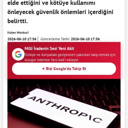
elde ettiğini ve kötüye kullanımı
önleyecek güvenlik önlemleri içerdiğini
belirtti.
Haber Merkezi
2026-06-10 17:56
Güncelleme Tarihi:
2026-06-10 17:56
Milli İradenin Sesi Yeni Akit
Türkiye ve dünyadaki gelişmeleri yakından takip etmek için
Google listenize Yeni Akit'i ekleyin.
⭐ Bizi Google'da Takip Et