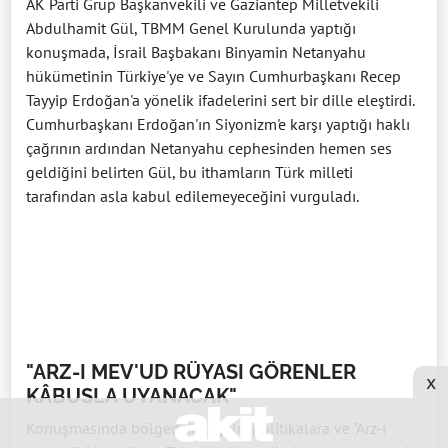
AK Parti Grup Başkanvekili ve Gaziantep Milletvekili
Abdulhamit Gül, TBMM Genel Kurulunda yaptığı
konuşmada, İsrail Başbakanı Binyamin Netanyahu
hükümetinin Türkiye'ye ve Sayın Cumhurbaşkanı Recep
Tayyip Erdoğan'a yönelik ifadelerini sert bir dille eleştirdi.
Cumhurbaşkanı Erdoğan'ın Siyonizm'e karşı yaptığı haklı
çağrının ardından Netanyahu cephesinden hemen ses
geldiğini belirten Gül, bu ithamların Türk milleti
tarafından asla kabul edilemeyeceğini vurguladı.
"ARZ-I MEV'UD RÜYASI GÖRENLER
x
KÂBUSLA UYANACAK"
Konuşmasında bölgedeki işgalci politikalara ve "Arz-ı