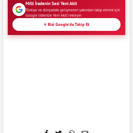
Milli İradenin Sesi Yeni Akit
Türkiye ve dünyadaki gelişmeleri yakından takip etmek için
Google listenize Yeni Akit'i ekleyin.
⭐ Bizi Google'da Takip Et