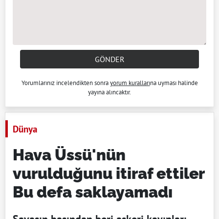
GÖNDER
Yorumlarınız incelendikten sonra
yorum kuralları
na uyması halinde
yayına alıncaktır.
Dünya
Hava Üssü'nün
vurulduğunu itiraf ettiler
Bu defa saklayamadı
Şavaşın başından beri askeri kayıpları