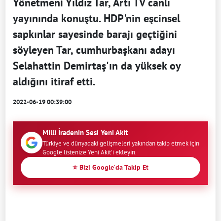
Yönetmeni Yıldız Tar, Artı TV canlı
yayınında konuştu. HDP'nin eşcinsel
sapkınlar sayesinde barajı geçtiğini
söyleyen Tar, cumhurbaşkanı adayı
Selahattin Demirtaş'ın da yüksek oy
aldığını itiraf etti.
2022-06-19 00:39:00
Milli İradenin Sesi Yeni Akit
Türkiye ve dünyadaki gelişmeleri yakından takip etmek için
Google listenize Yeni Akit'i ekleyin.
⭐ Bizi Google'da Takip Et