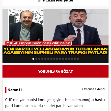
Öne Çıkan Manşetler
YORUMLARA GÖZAT
3 ay önce eklendi.
Neron11
CHP nin yan partisi konuşmuş yine, bence İmamoğlu başka
parti kurmasın hazırda saadet partisi var zaten.