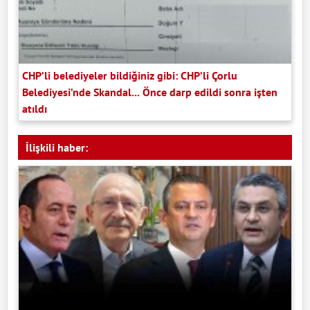
CHP’li belediyeler bildiğiniz gibi: CHP’li Çorlu
Belediyesi’nde Skandal... Önce darp edildi sonra işten
atıldı
İlişkili haber: