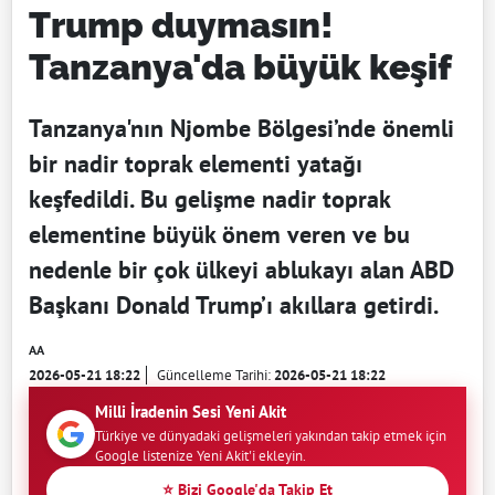
Trump duymasın!
Tanzanya'da büyük keşif
Tanzanya'nın Njombe Bölgesi’nde önemli
bir nadir toprak elementi yatağı
keşfedildi. Bu gelişme nadir toprak
elementine büyük önem veren ve bu
nedenle bir çok ülkeyi ablukayı alan ABD
Başkanı Donald Trump’ı akıllara getirdi.
AA
2026-05-21 18:22
Güncelleme Tarihi:
2026-05-21 18:22
Milli İradenin Sesi Yeni Akit
Türkiye ve dünyadaki gelişmeleri yakından takip etmek için
Google listenize Yeni Akit'i ekleyin.
⭐ Bizi Google'da Takip Et