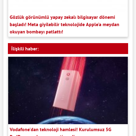
Gözlük görünümlü yapay zekalı bilgisayar dönemi
başladı! Meta giyilebilir teknolojide Apple'a meydan
okuyan bombayı patlattı!
İlişkili haber:
Vodafone'dan teknoloji hamlesi! Kurulumsuz 5G