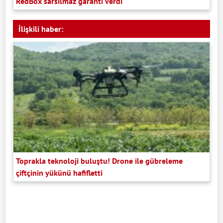
RedBox sarsılmaz garanti verdi
İlişkili haber:
Toprakla teknoloji buluştu! Drone ile gübreleme
çiftçinin yükünü hafifletti