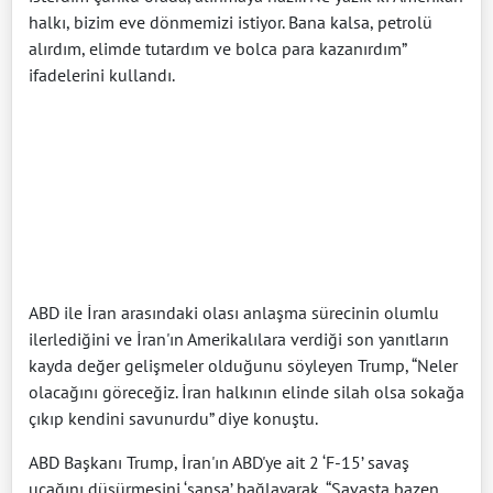
halkı, bizim eve dönmemizi istiyor. Bana kalsa, petrolü
alırdım, elimde tutardım ve bolca para kazanırdım”
ifadelerini kullandı.
ABD ile İran arasındaki olası anlaşma sürecinin olumlu
ilerlediğini ve İran'ın Amerikalılara verdiği son yanıtların
kayda değer gelişmeler olduğunu söyleyen Trump, “Neler
olacağını göreceğiz. İran halkının elinde silah olsa sokağa
çıkıp kendini savunurdu” diye konuştu.
ABD Başkanı Trump, İran'ın ABD'ye ait 2 ‘F-15’ savaş
uçağını düşürmesini ‘şansa’ bağlayarak, “Savaşta bazen