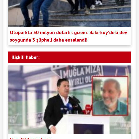
Otoparkta 30 milyon dolarlık gizem: Bakırköy’deki dev
soygunda 3 şüpheli daha enselendi!
İlişkili haber: