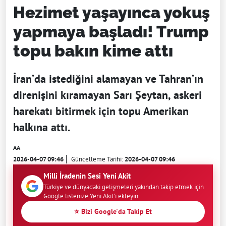
Hezimet yaşayınca yokuş
yapmaya başladı! Trump
topu bakın kime attı
İran’da istediğini alamayan ve Tahran’ın
direnişini kıramayan Sarı Şeytan, askeri
harekatı bitirmek için topu Amerikan
halkına attı.
AA
2026-04-07 09:46
Güncelleme Tarihi:
2026-04-07 09:46
Milli İradenin Sesi Yeni Akit
Türkiye ve dünyadaki gelişmeleri yakından takip etmek için
Google listenize Yeni Akit'i ekleyin.
⭐ Bizi Google'da Takip Et