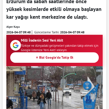
Erzurum’da sabah saatlerinde önce
yüksek kesimlerde etkili olmaya başlayan
kar yağışı kent merkezine de ulaştı.
Alper Kaya
2026-04-07 09:48
Güncelleme Tarihi:
2026-04-07 09:48
Milli İradenin Sesi Yeni Akit
Türkiye ve dünyadaki gelişmeleri yakından takip etmek için
Google listenize Yeni Akit'i ekleyin.
⭐ Bizi Google'da Takip Et