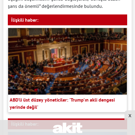
şans da önemli” değerlendirmesinde bulundu.
İlişkili haber:
ABD'li üst düzey yöneticiler: 'Trump'ın akli dengesi
yerinde değil'
x
İlişkili haber: