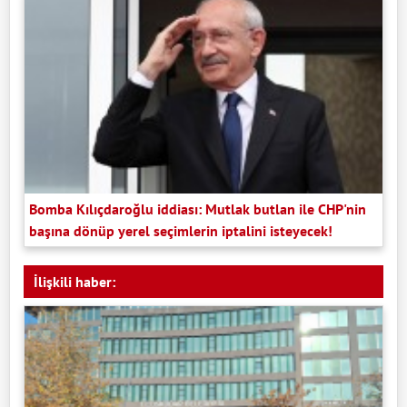
Bomba Kılıçdaroğlu iddiası: Mutlak butlan ile CHP'nin
başına dönüp yerel seçimlerin iptalini isteyecek!
İlişkili haber: