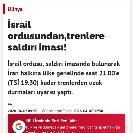
Dünya
İsrail
ordusundan,trenlere
saldırı iması!
İsrail ordusu, saldırı imasında bulunarak
İran halkına ülke genelinde saat 21.00'e
(TSİ 19.30) kadar trenlerden uzak
durmaları uyarısı yaptı.
AA
2026-04-07 09:50
Güncelleme Tarihi:
2026-04-07 09:50
Milli İradenin Sesi Yeni Akit
Türkiye ve dünyadaki gelişmeleri yakından takip etmek için
Google listenize Yeni Akit'i ekleyin.