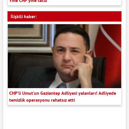
Yine CHP yine taciz
İlişkili haber:
CHP’li Umut'un Gaziantep Adliyesi yalanları! Adliyede
temizlik operasyonu rahatsız etti