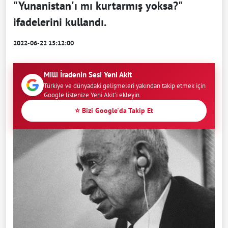
"Yunanistan'ı mı kurtarmış yoksa?"
ifadelerini kullandı.
2022-06-22 15:12:00
Milli İradenin Sesi Yeni Akit
Türkiye ve dünyadaki gelişmeleri yakından takip etmek için
Google listenize Yeni Akit'i ekleyin.
⭐ Bizi Google'da Takip Et