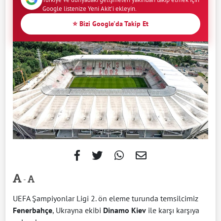
Google listenize Yeni Akit'i ekleyin.
⭐ Bizi Google'da Takip Et
-
UEFA Şampiyonlar Ligi 2. ön eleme turunda temsilcimiz
Fenerbahçe
, Ukrayna ekibi
Dinamo Kiev
ile karşı karşıya